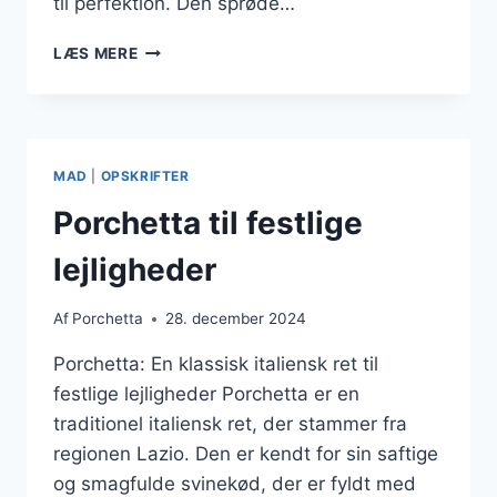
til perfektion. Den sprøde…
PORCHETTA
LÆS MERE
STEGNING
SOM
EN
PROFESSIONEL
MAD
|
OPSKRIFTER
Porchetta til festlige
lejligheder
Af
Porchetta
28. december 2024
Porchetta: En klassisk italiensk ret til
festlige lejligheder Porchetta er en
traditionel italiensk ret, der stammer fra
regionen Lazio. Den er kendt for sin saftige
og smagfulde svinekød, der er fyldt med