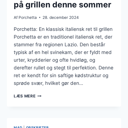
på grillen denne sommer
Af
Porchetta
28. december 2024
Porchetta: En klassisk italiensk ret til grillen
Porchetta er en traditionel italiensk ret, der
stammer fra regionen Lazio. Den består
typisk af en hel svinekam, der er fyldt med
urter, krydderier og ofte hvidløg, og
derefter rullet og stegt til perfektion. Denne
ret er kendt for sin saftige kødstruktur og
sprøde svær, hvilket gør den…
PORCHETTA
LÆS MERE
OG
GRØNTSAGER
PÅ
GRILLEN
DENNE
MAD
|
OPSKRIFTER