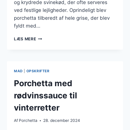
og krydrede svinekød, der ofte serveres
ved festlige lejligheder. Oprindeligt blev
porchetta tilberedt af hele grise, der blev
fyldt med…
PORCHETTA
LÆS MERE
MED
ÆBLER
OG
SVINEKØD
MAD
|
OPSKRIFTER
Porchetta med
rødvinssauce til
vinterretter
Af
Porchetta
28. december 2024