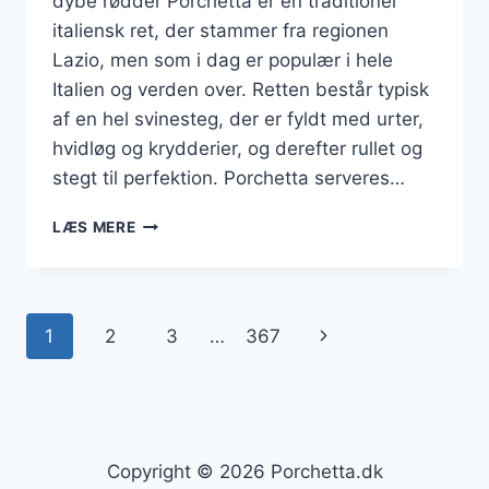
dybe rødder Porchetta er en traditionel
italiensk ret, der stammer fra regionen
Lazio, men som i dag er populær i hele
Italien og verden over. Retten består typisk
af en hel svinesteg, der er fyldt med urter,
hvidløg og krydderier, og derefter rullet og
stegt til perfektion. Porchetta serveres…
PORCHETTA
LÆS MERE
I
OVN
MED
URTER
Side
Næste
1
2
3
…
367
OG
HVIDLØG
navigation
side
Copyright © 2026 Porchetta.dk