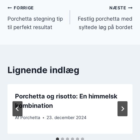
Indlægsnavigation
FORRIGE
NÆSTE
Porchetta stegning tip
Festlig porchetta med
til perfekt resultat
syltede løg på bordet
Lignende indlæg
Porchetta og risotto: En himmelsk
kombination
Af
Porchetta
23. december 2024