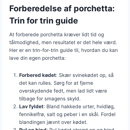
Forberedelse af porchetta:
Trin for trin guide
At forberede porchetta kræver lidt tid og
tålmodighed, men resultatet er det hele værd.
Her er en trin-for-trin guide til, hvordan du kan
lave din egen porchetta:
Forbered kødet
: Skær svinekødet op, så
det kan rulles. Sørg for at fjerne
overskydende fedt, men lad lidt være
tilbage for smagens skyld.
Lav fyldet
: Bland hakkede urter, hvidløg,
fennikelfrø, salt og peber i en skål. Fordel
blandingen jævnt over kødet.
Rul og bind
: Rul kødet stramt op og bind