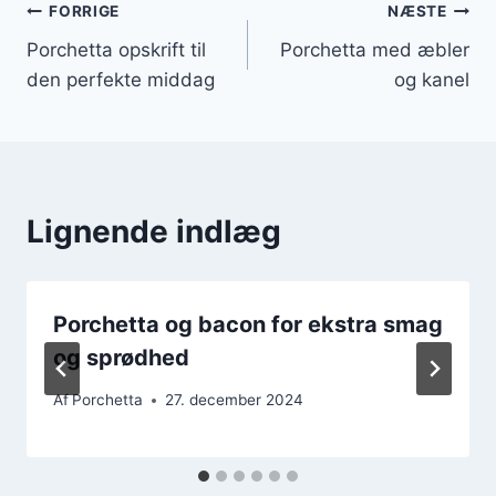
Indlægsnavigation
FORRIGE
NÆSTE
Porchetta opskrift til
Porchetta med æbler
den perfekte middag
og kanel
Lignende indlæg
Porchetta og bacon for ekstra smag
og sprødhed
Af
Porchetta
27. december 2024