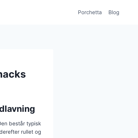
Porchetta
Blog
snacks
adlavning
Den består typisk
derefter rullet og