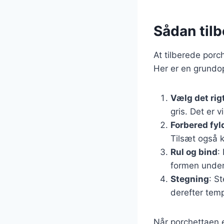
Sådan tilb
At tilberede porc
Her er en grundops
Vælg det rig
gris. Det er 
Forbered fyl
Tilsæt også k
Rul og bind
:
formen under
Stegning
: S
derefter temp
Når porchettaen e