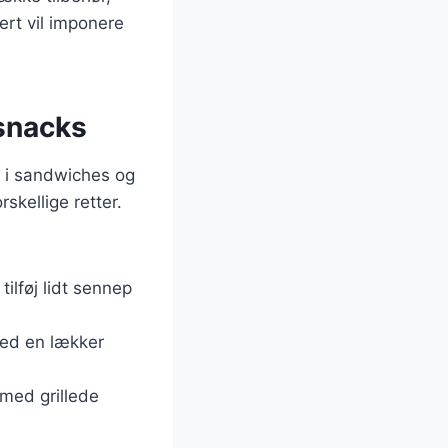
kert vil imponere
 snacks
r i sandwiches og
skellige retter.
tilføj lidt sennep
med en lækker
 med grillede