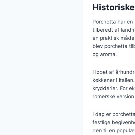
Historiske
Porchetta har en l
tilberedt af land
en praktisk måde 
blev porchetta til
og aroma.
I løbet af århundr
køkkener i Italien
krydderier. For e
romerske version 
I dag er porchett
festlige begivenh
den til en populær