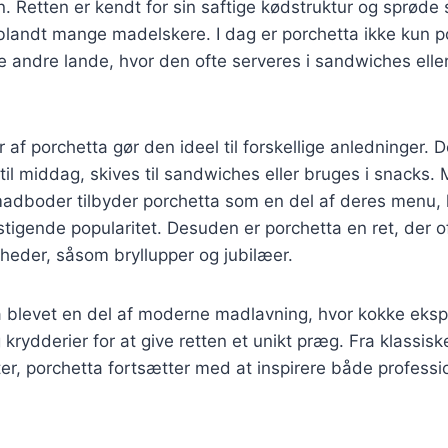
on. Retten er kendt for sin saftige kødstruktur og sprøde 
t blandt mange madelskere. I dag er porchetta ikke kun po
 andre lande, hvor den ofte serveres i sandwiches elle
r af porchetta gør den ideel til forskellige anledninger.
il middag, skives til sandwiches eller bruges i snacks.
adboder tilbyder porchetta som en del af deres menu, h
 stigende popularitet. Desuden er porchetta en ret, der o
igheder, såsom bryllupper og jubilæer.
å blevet en del af moderne madlavning, hvor kokke eks
g krydderier for at give retten et unikt præg. Fra klassiske
ter, porchetta fortsætter med at inspirere både professi