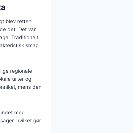
ta
gt blev retten
de det. Det var
ge. Traditionelt
rakteristisk smag
lige regionale
okale urter og
fennikel, mens den
rbundet med
ager, hvilket gør