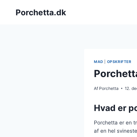
Fortsæt
Porchetta.dk
til
indhold
MAD
|
OPSKRIFTER
Porchetta
Af
Porchetta
12. d
Hvad er po
Porchetta er en t
af en hel svineste