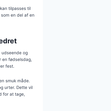
an tilpasses til
r som en del af en
edret
de udseende og
er en fødselsdag,
er fest.
å en smuk måde.
 urter. Dette vil
 for at tage,