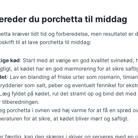
ereder du porchetta til middag
hetta kræver lidt tid og forberedelse, men resultatet er 
krift til at lave porchetta til middag:
tige kød
: Start med at vælge en god kvalitet svinekød, h
vigtigt, at kødet har en god marmorering for at sikre saft
det
: Lav en blanding af friske urter som rosmarin, timian
rydderier som salt, peber og eventuelt fennikel for eks
 Læg fyldet på kødet, rul det stramt op og bind det med 
 tilberedningen.
teg porchetta i ovnen ved høj varme for at få en sprød 
eraturen for at sikre, at kødet bliver mørt og saftigt.
r færdig, kan den skæres i skiver og serveres med en r