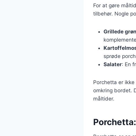
For at gøre målti
tilbehør. Nogle p
Grillede grø
komplemente
Kartoffelmo
sprøde porch
Salater
: En f
Porchetta er ikke
omkring bordet. D
måltider.
Porchetta: 