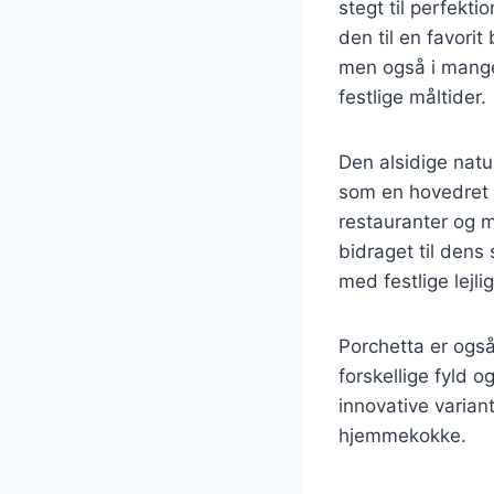
stegt til perfekti
den til en favori
men også i mange
festlige måltider.
Den alsidige natu
som en hovedret t
restauranter og m
bidraget til dens
med festlige lejl
Porchetta er ogs
forskellige fyld o
innovative varian
hjemmekokke.