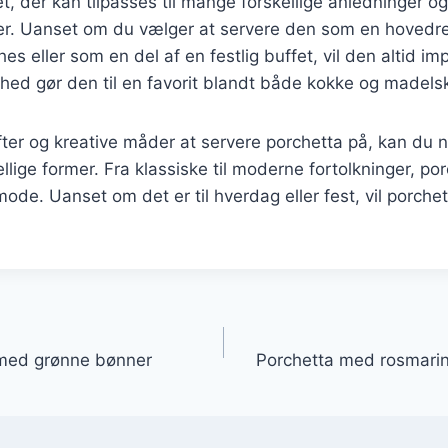
et, der kan tilpasses til mange forskellige anledninger og
. Uanset om du vælger at servere den som en hovedret 
hes eller som en del af en festlig buffet, vil den altid i
ighed gør den til en favorit blandt både kokke og madels
fter og kreative måder at servere porchetta på, kan du
llige former. Fra klassiske til moderne fortolkninger, por
mode. Uanset om det er til hverdag eller fest, vil porche
gation
st med grønne bønner
Porchetta med rosmarin t