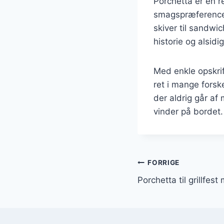
Porchetta er en r
smagspræferencer
skiver til sandwic
historie og alsid
Med enkle opskri
ret i mange forske
der aldrig går af 
vinder på bordet.
Indlægsnavi
FORRIGE
Porchetta til grillfe