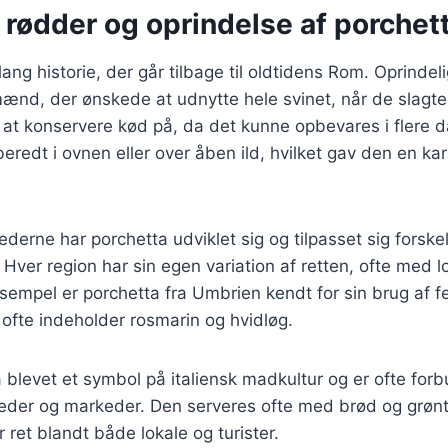
 rødder og oprindelse af porchet
ang historie, der går tilbage til oldtidens Rom. Oprindeli
mænd, der ønskede at udnytte hele svinet, når de slagte
at konservere kød på, da det kunne opbevares i flere da
beredt i ovnen eller over åben ild, hvilket gav den en ka
ederne har porchetta udviklet sig og tilpasset sig forskel
. Hver region har sin egen variation af retten, ofte med l
ksempel er porchetta fra Umbrien kendt for sin brug af 
ofte indeholder rosmarin og hvidløg.
a blevet et symbol på italiensk madkultur og er ofte fo
eder og markeder. Den serveres ofte med brød og grønts
 ret blandt både lokale og turister.