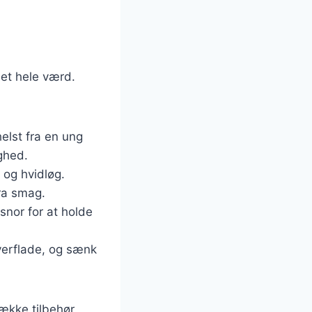
det hele værd.
elst fra en ung
ighed.
 og hvidløg.
tra smag.
snor for at holde
overflade, og sænk
ække tilbehør,