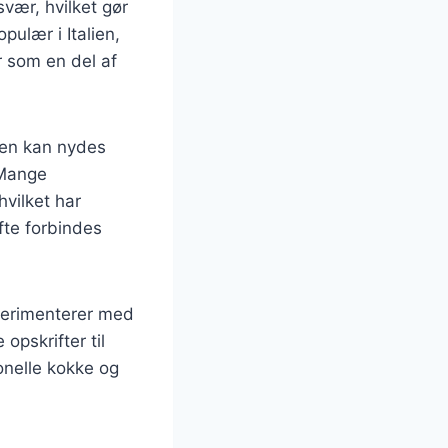
svær, hvilket gør
pulær i Italien,
r som en del af
 Den kan nydes
 Mange
vilket har
fte forbindes
perimenterer med
 opskrifter til
onelle kokke og