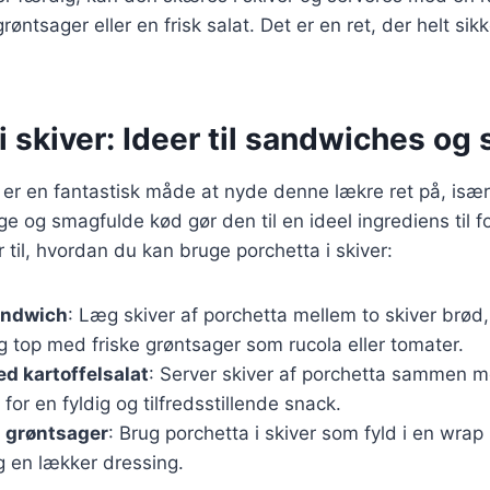
røntsager eller en frisk salat. Det er en ret, der helt sik
i skiver: Ideer til sandwiches og
r er en fantastisk måde at nyde denne lækre ret på, isæ
e og smagfulde kød gør den til en ideel ingrediens til for
 til, hvordan du kan bruge porchetta i skiver:
andwich
: Læg skiver af porchetta mellem to skiver brød, 
og top med friske grøntsager som rucola eller tomater.
d kartoffelsalat
: Server skiver af porchetta sammen 
 for en fyldig og tilfredsstillende snack.
g grøntsager
: Brug porchetta i skiver som fyld i en wrap
g en lækker dressing.