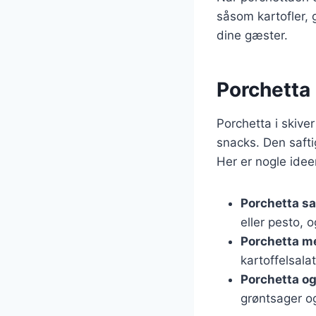
såsom kartofler, g
dine gæster.
Porchetta 
Porchetta i skive
snacks. Den saftig
Her er nogle ideer
Porchetta s
eller pesto, 
Porchetta me
kartoffelsalat
Porchetta o
grøntsager o