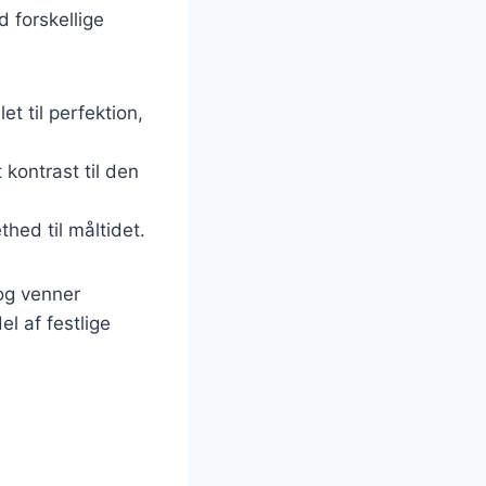
 forskellige
et til perfektion,
kontrast til den
thed til måltidet.
og venner
l af festlige