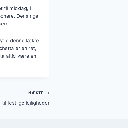
til middag, i
mponere. Dens rige
kere.
 nyde denne lækre
chetta er en ret,
tta altid være en
NÆSTE
il festlige lejligheder