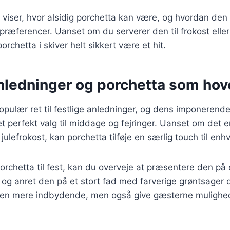
r viser, hvor alsidig porchetta kan være, og hvordan den k
præferencer. Uanset om du serverer den til frokost elle
 porchetta i skiver helt sikkert være et hit.
anledninger og porchetta som hov
opulær ret til festlige anledninger, og dens imponeren
et perfekt valg til middage og fejringer. Uanset om det 
 julefrokost, kan porchetta tilføje en særlig touch til enhv
orchetta til fest, kan du overveje at præsentere den p
 og anret den på et stort fad med farverige grøntsager og
tten mere indbydende, men også give gæsterne mulighed