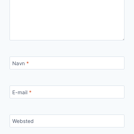
Navn
*
E-mail
*
Websted