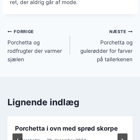
ret, der aldrig går af mode.
Indlægsnavigation
FORRIGE
NÆSTE
Porchetta og
Porchetta og
rodfrugter der varmer
gulerødder for farver
sjælen
på tallerkenen
Lignende indlæg
Porchetta i ovn med sprød skorpe