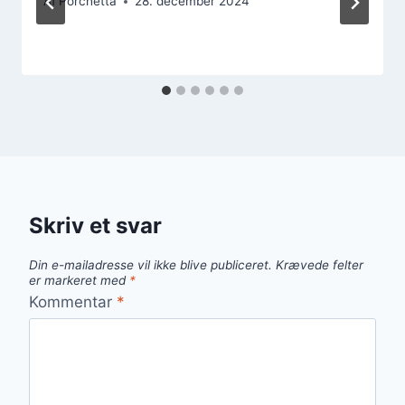
Af
Porchetta
28. december 2024
Skriv et svar
Din e-mailadresse vil ikke blive publiceret.
Krævede felter
er markeret med
*
Kommentar
*