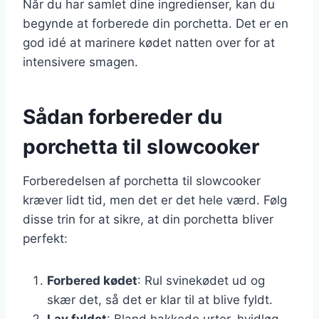
Når du har samlet dine ingredienser, kan du
begynde at forberede din porchetta. Det er en
god idé at marinere kødet natten over for at
intensivere smagen.
Sådan forbereder du
porchetta til slowcooker
Forberedelsen af porchetta til slowcooker
kræver lidt tid, men det er det hele værd. Følg
disse trin for at sikre, at din porchetta bliver
perfekt:
Forbered kødet
: Rul svinekødet ud og
skær det, så det er klar til at blive fyldt.
Lav fyldet
: Bland hakkede urter, hvidløg,