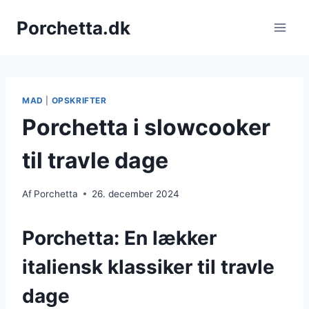
Fortsæt
Porchetta.dk
til
indhold
MAD
|
OPSKRIFTER
Porchetta i slowcooker
til travle dage
Af
Porchetta
26. december 2024
Porchetta: En lækker
italiensk klassiker til travle
dage