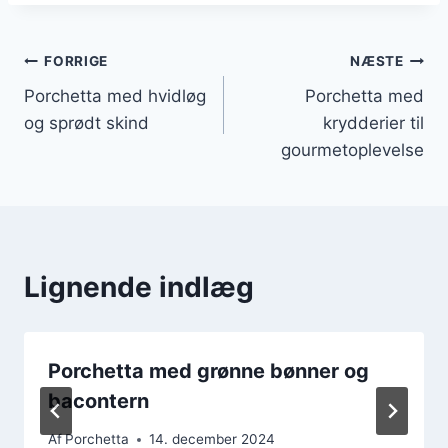
Indlægsnavigation
FORRIGE
NÆSTE
Porchetta med hvidløg
Porchetta med
og sprødt skind
krydderier til
gourmetoplevelse
Lignende indlæg
Porchetta med grønne bønner og
bacontern
Af
Porchetta
14. december 2024