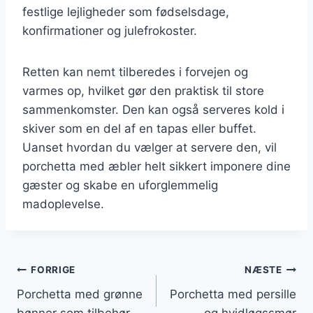
festlige lejligheder som fødselsdage,
konfirmationer og julefrokoster.
Retten kan nemt tilberedes i forvejen og
varmes op, hvilket gør den praktisk til store
sammenkomster. Den kan også serveres kold i
skiver som en del af en tapas eller buffet.
Uanset hvordan du vælger at servere den, vil
porchetta med æbler helt sikkert imponere dine
gæster og skabe en uforglemmelig
madoplevelse.
Indlægsnavigation
FORRIGE
NÆSTE
Porchetta med grønne
Porchetta med persille
bønner som tilbehør
og hvidløgssmør