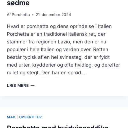
sødme
Af
Porchetta
21. december 2024
Hvad er porchetta og dens oprindelse i Italien
Porchetta er en traditionel italiensk ret, der
stammer fra regionen Lazio, men den er nu
populær i hele Italien og verden over. Retten
består typisk af en hel svinesteg, der er fyldt
med urter, krydderier og ofte hvidløg, og derefter
rullet og stegt. Den har en sprød…
PORCHETTA
LÆS MERE
MED
HONNING
FOR
EKSTRA
SØDME
MAD
|
OPSKRIFTER