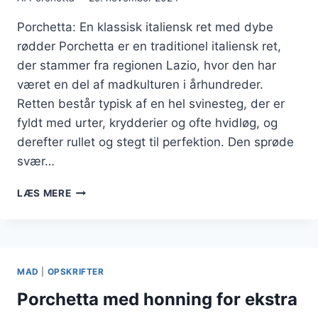
Porchetta: En klassisk italiensk ret med dybe
rødder Porchetta er en traditionel italiensk ret,
der stammer fra regionen Lazio, hvor den har
været en del af madkulturen i århundreder.
Retten består typisk af en hel svinesteg, der er
fyldt med urter, krydderier og ofte hvidløg, og
derefter rullet og stegt til perfektion. Den sprøde
svær…
PORCHETTA
LÆS MERE
OG
SYLTEDE
RØDLØG:
EN
SYRLIG
MAD
|
OPSKRIFTER
OG
SMAGFULD
Porchetta med honning for ekstra
KOMBINATION