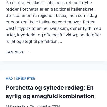
Porchetta: En klassisk italiensk ret med dybe
rødder Porchetta er en traditionel italiensk ret,
der stammer fra regionen Lazio, men som i dag
er populær i hele Italien og verden over. Retten
består typisk af en hel svinekam, der er fyldt med
urter, krydderier og ofte også hvidløg, og derefter
rullet og stegt til perfektion….
PORCHETTA
LÆS MERE
MED
ÆBLER
OG
KÅLRETTER
MAD
|
OPSKRIFTER
Porchetta og syltede rødløg: En
syrlig og smagfuld kombination
Af
Porchetta
29. november 2024