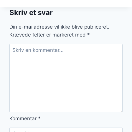
TIL
PÅSKE
Skriv et svar
MED
HONNINGGLASUR
Din e-mailadresse vil ikke blive publiceret.
Krævede felter er markeret med
*
Kommentar
*