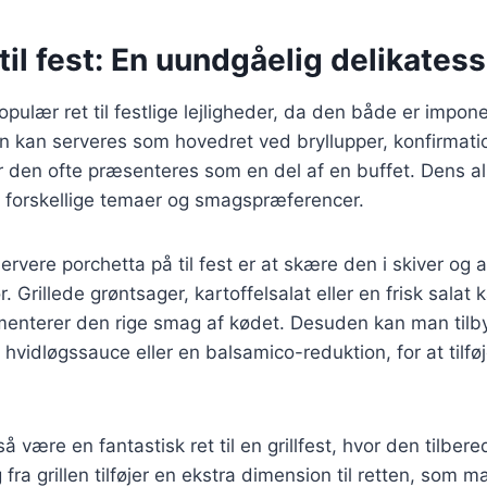
til fest: En uundgåelig delikates
opulær ret til festlige lejligheder, da den både er impo
 kan serveres som hovedret ved bryllupper, konfirmatio
or den ofte præsenteres som en del af en buffet. Dens al
s forskellige temaer og smagspræferencer.
rvere porchetta på til fest er at skære den i skiver og
ør. Grillede grøntsager, kartoffelsalat eller en frisk sala
menterer den rige smag af kødet. Desuden kan man tilby
hvidløgssauce eller en balsamico-reduktion, for at tilfø
 være en fantastisk ret til en grillfest, hvor den tilbere
ra grillen tilføjer en ekstra dimension til retten, som m