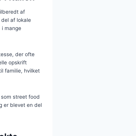
ilberedt af
 del af lokale
s i mange
tesse, der ofte
lle opskrift
l familie, hvilket
s som street food
 er blevet en del