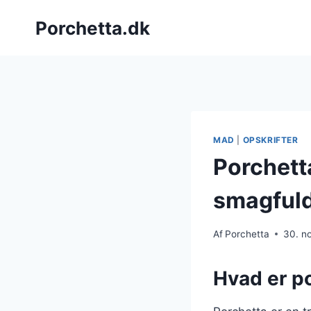
Fortsæt
Porchetta.dk
til
indhold
MAD
|
OPSKRIFTER
Porchetta
smagfuld
Af
Porchetta
30. n
Hvad er po