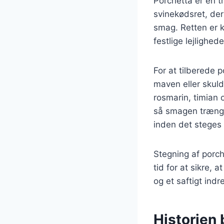
Porchetta er en tr
svinekødsret, der 
smag. Retten er k
festlige lejlighed
For at tilberede 
maven eller skuld
rosmarin, timian o
så smagen trænger
inden det steges i
Stegning af porch
tid for at sikre, 
og et saftigt ind
Historien 