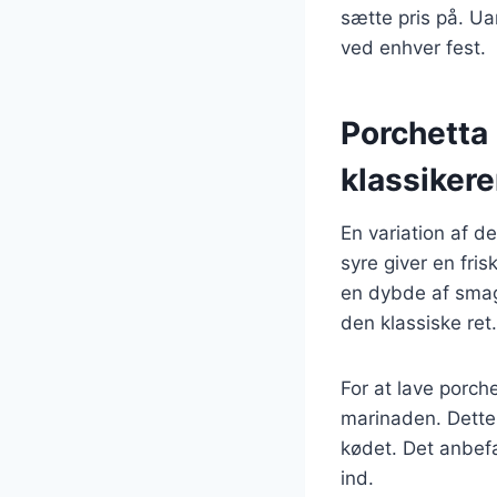
sætte pris på. Ua
ved enhver fest.
Porchetta 
klassiker
En variation af den
syre giver en fri
en dybde af smag.
den klassiske ret.
For at lave porche
marinaden. Dette 
kødet. Det anbefa
ind.