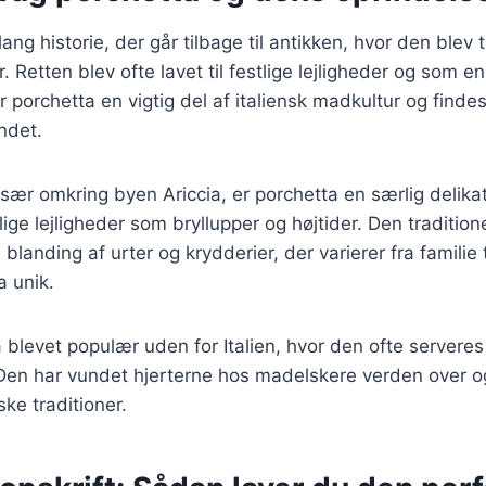
ang historie, der går tilbage til antikken, hvor den blev t
 Retten blev ofte lavet til festlige lejligheder og som en
r porchetta en vigtig del af italiensk madkultur og finde
andet.
 især omkring byen Ariccia, er porchetta en særlig delika
ige lejligheder som bryllupper og højtider. Den traditione
 blanding af urter og krydderier, der varierer fra familie ti
a unik.
 blevet populær uden for Italien, hvor den ofte servere
 Den har vundet hjerterne hos madelskere verden over og
ke traditioner.