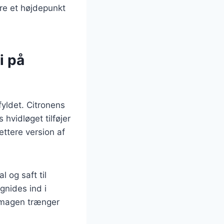
ære et højdepunkt
i på
 fyldet. Citronens
hvidløget tilføjer
ttere version af
l og saft til
gnides ind i
 smagen trænger