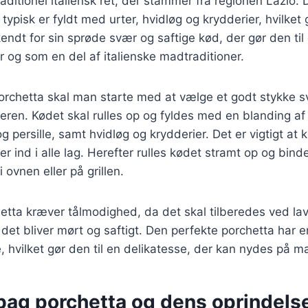
aditionel italiensk ret, der stammer fra regionen Lazio. D
typisk er fyldt med urter, hvidløg og krydderier, hvilket 
endt for sin sprøde svær og saftige kød, der gør den til 
er og som en del af italienske madtraditioner.
porchetta skal man starte med at vælge et godt stykke sv
eren. Kødet skal rulles op og fyldes med en blanding af 
g persille, samt hvidløg og krydderier. Det er vigtigt at 
 ind i alle lag. Herefter rulles kødet stramt op og bin
 ovnen eller på grillen.
etta kræver tålmodighed, da det skal tilberedes ved la
at det bliver mørt og saftigt. Den perfekte porchetta har
re, hvilket gør den til en delikatesse, der kan nydes på 
bag porchetta og dens oprindelse 