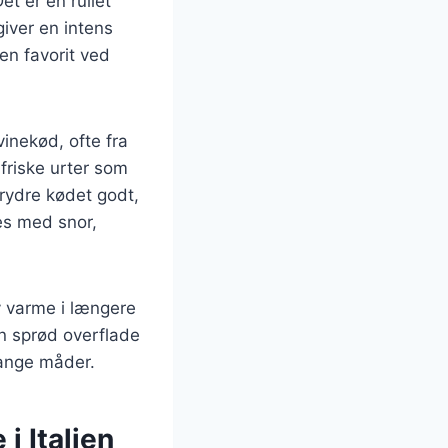
et er en rullet
giver en intens
en favorit ved
inekød, ofte fra
friske urter som
krydre kødet godt,
des med snor,
v varme i længere
 en sprød overflade
mange måder.
i Italien