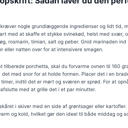
opskrift: Sådan laver du den per
 kræver nogle grundlæggende ingredienser og lidt tid, m
art med at skaffe et stykke svinekød, helst med svær, 
øg, rosmarin, timian, salt og peber. Gnid marinaden ind 
er eller natten over for at intensivere smagen.
 at tilberede porchetta, skal du forvarme ovnen til 160 gr
 det med snor for at holde formen. Placer det i en bra
e timer, indtil det er mørt og sværen er sprød. For at op
slutte med at grille det i et par minutter.
kåret i skiver med en side af grøntsager eller kartofler. 
arm og kold, hvilket gør den ideel til både middag og 