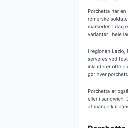
Porchetta har en l
romerske soldater.
markeder. I dag e
varianter i hele l
I regionen Lazio,
serveres ved festl
inkluderer ofte en
gør hver porchett
Porchetta er også
eller i sandwich.
af mange kulinaris