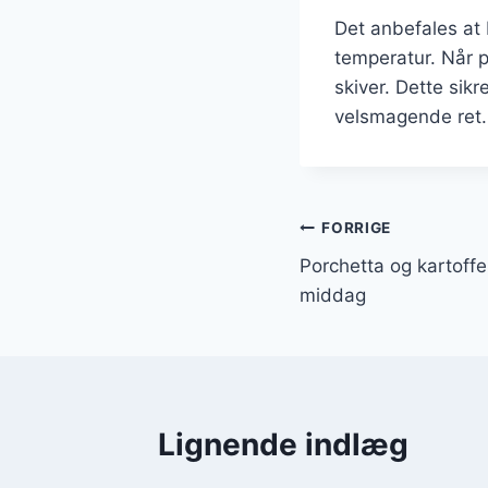
Det anbefales at 
temperatur. Når p
skiver. Dette sikr
velsmagende ret.
Indlægsnavi
FORRIGE
Porchetta og kartoff
middag
Lignende indlæg