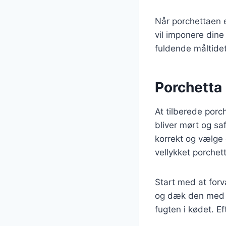
Når porchettaen e
vil imponere dine
fuldende måltidet
Porchetta 
At tilberede porc
bliver mørt og saf
korrekt og vælge 
vellykket porchet
Start med at forv
og dæk den med fo
fugten i kødet. Ef