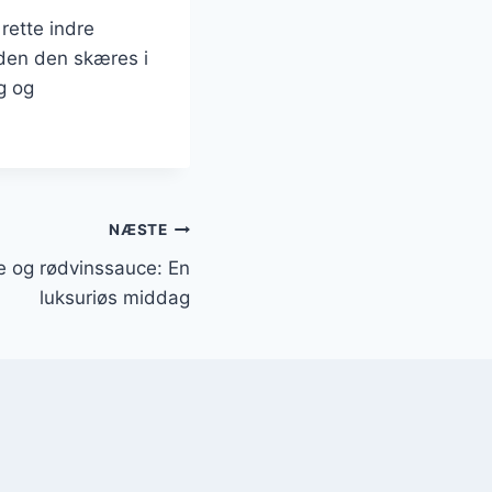
rette indre
nden den skæres i
ig og
NÆSTE
 og rødvinssauce: En
luksuriøs middag