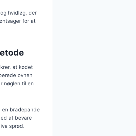
 og hvidløg, der
øntsager for at
metode
krer, at kødet
orberede ovnen
 nøglen til en
a i en bradepande
med at bevare
live sprød.