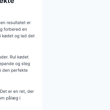
fekte
en resultatet er
og forbered en
i kødet og lad det
ader. Rul kødet
depande og steg
nå den perfekte
Det er en ret, der
som pålæg i