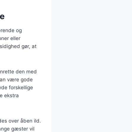
se
nerende og
ner eller
sidighed gør, at
 anrette den med
t kan være gode
de forskellige
je ekstra
des over åben ild.
ange gæster vil