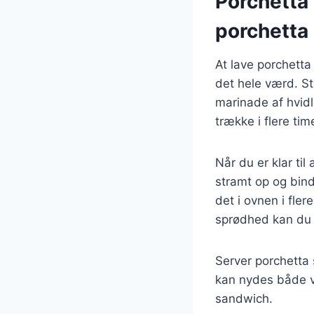
Porchetta 
porchetta
At lave porchetta
det hele værd. St
marinade af hvidl
trække i flere tim
Når du er klar til
stramt op og bind
det i ovnen i fler
sprødhed kan du af
Server porchetta s
kan nydes både v
sandwich.