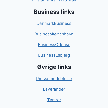
Restaurants in Norway
Business links
DanmarkBusiness
BusinessKøbenhavn
BusinessOdense
BusinessEsbjerg
Øvrige links
Pressemeddelelse
Leverandør
Tømrer