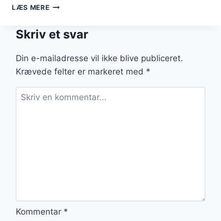
PORCHETTA
LÆS MERE
I
MADLAVNING:
Skriv et svar
SÅDAN
GØR
DU
Din e-mailadresse vil ikke blive publiceret.
Krævede felter er markeret med
*
Kommentar
*