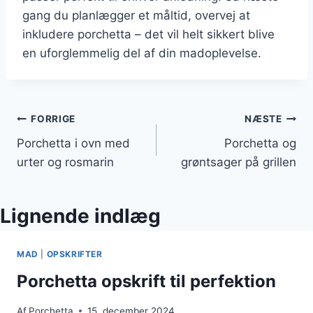
gang du planlægger et måltid, overvej at
inkludere porchetta – det vil helt sikkert blive
en uforglemmelig del af din madoplevelse.
Indlægsnavigation
FORRIGE
NÆSTE
Porchetta i ovn med
Porchetta og
urter og rosmarin
grøntsager på grillen
Lignende indlæg
MAD
|
OPSKRIFTER
Porchetta opskrift til perfektion
Af
Porchetta
15. december 2024