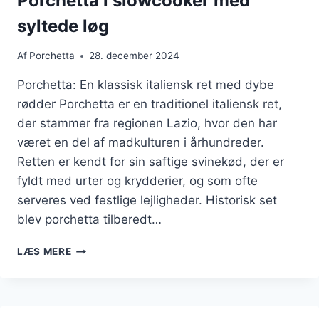
Porchetta i slowcooker med
syltede løg
Af
Porchetta
28. december 2024
Porchetta: En klassisk italiensk ret med dybe
rødder Porchetta er en traditionel italiensk ret,
der stammer fra regionen Lazio, hvor den har
været en del af madkulturen i århundreder.
Retten er kendt for sin saftige svinekød, der er
fyldt med urter og krydderier, og som ofte
serveres ved festlige lejligheder. Historisk set
blev porchetta tilberedt…
PORCHETTA
LÆS MERE
I
SLOWCOOKER
MED
SYLTEDE