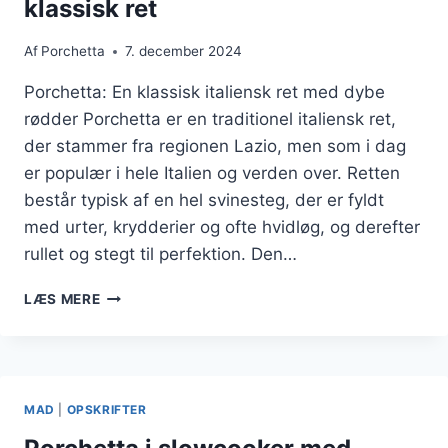
klassisk ret
Af
Porchetta
7. december 2024
Porchetta: En klassisk italiensk ret med dybe
rødder Porchetta er en traditionel italiensk ret,
der stammer fra regionen Lazio, men som i dag
er populær i hele Italien og verden over. Retten
består typisk af en hel svinesteg, der er fyldt
med urter, krydderier og ofte hvidløg, og derefter
rullet og stegt til perfektion. Den…
PORCHETTA
LÆS MERE
OG
KARTOFLER
FOR
EN
KLASSISK
MAD
|
OPSKRIFTER
RET