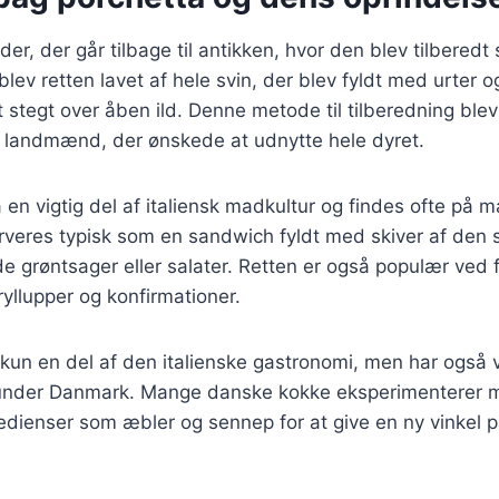
er, der går tilbage til antikken, hvor den blev tilberedt 
blev retten lavet af hele svin, der blev fyldt med urter o
 stegt over åben ild. Denne metode til tilberedning blev
 landmænd, der ønskede at udnytte hele dyret.
a en vigtig del af italiensk madkultur og findes ofte på 
erveres typisk som en sandwich fyldt med skiver af den s
de grøntsager eller salater. Retten er også populær ved f
ryllupper og konfirmationer.
 kun en del af den italienske gastronomi, men har også 
under Danmark. Mange danske kokke eksperimenterer m
ngredienser som æbler og sennep for at give en ny vinkel 