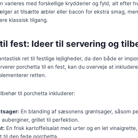
n varieres med forskellige krydderier og fyld, alt efter 
lger at tilsætte æbler eller bacon for ekstra smag, me
re klassisk tilgang.
il fest: Ideer til servering og til
antastisk ret til festlige lejligheder, da den både er im
verer porchetta til en fest, kan du overveje at inkludere
plementerer retten.
lbehør til porchetta inkluderer:
ntsager:
En blanding af sæsonens grøntsager, såsom pe
auberginer, grillet til perfektion.
t:
En frisk kartoffelsalat med urter og en let vinaigrette, 
t til den fede porchetta.