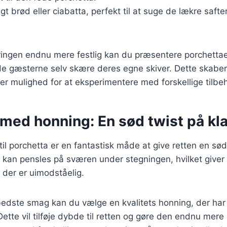
t brød eller ciabatta, perfekt til at suge de lækre safter
ringen endnu mere festlig kan du præsentere porchettae
e gæsterne selv skære deres egne skiver. Dette skaber
r mulighed for at eksperimentere med forskellige tilbeh
 med honning: En sød twist på kl
 til porchetta er en fantastisk måde at give retten en sø
kan pensles på sværen under stegningen, hvilket giver
 der er uimodståelig.
edste smag kan du vælge en kvalitets honning, der har 
tte vil tilføje dybde til retten og gøre den endnu mere