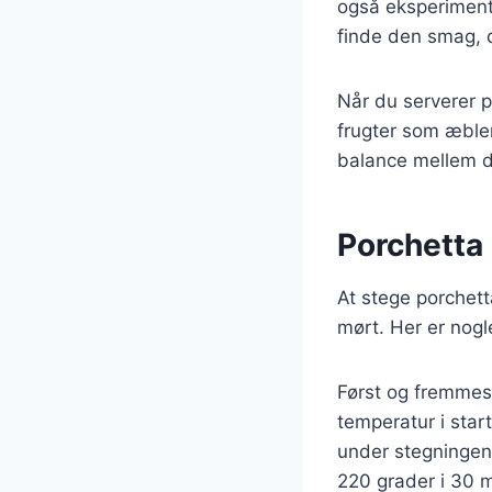
også eksperimente
finde den smag, d
Når du serverer 
frugter som æbler 
balance mellem d
Porchetta 
At stege porchett
mørt. Her er nogle
Først og fremmest
temperatur i sta
under stegningen 
220 grader i 30 m