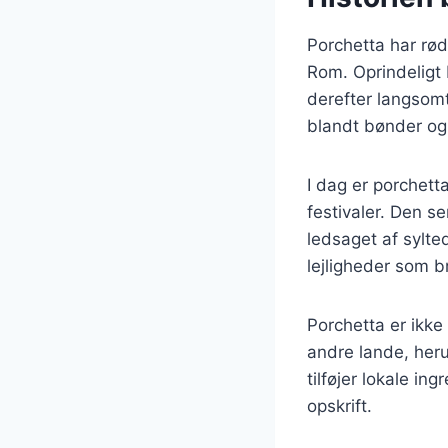
Porchetta har rødd
Rom. Oprindeligt 
derefter langsomt
blandt bønder og
I dag er porchett
festivaler. Den s
ledsaget af sylte
lejligheder som b
Porchetta er ikke
andre lande, her
tilføjer lokale i
opskrift.