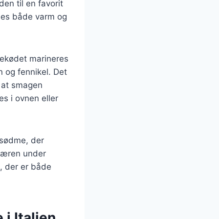
en til en favorit
nydes både varm og
inekødet marineres
n og fennikel. Det
e, at smagen
s i ovnen eller
n sødme, der
sværen under
t, der er både
i Italien