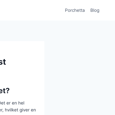
Porchetta
Blog
st
et?
Det er en hel
r, hvilket giver en