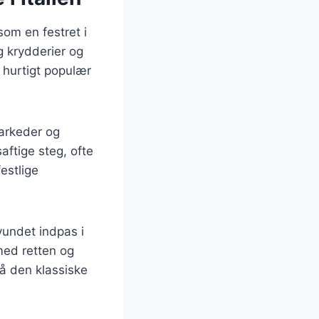
som en festret i
g krydderier og
 hurtigt populær
markeder og
aftige steg, ofte
estlige
vundet indpas i
ed retten og
på den klassiske