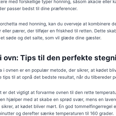
re med forskellige typer honning, såsom akacie eller ka
er passer bedst til dine præferencer.
porchetta med honning, kan du overveje at kombinere d
eller pærer, der tilføjer en friskhed til retten. Dette ska
et søde og det salte, som vil glæde dine gæster.
i ovn: Tips til den perfekte stegn
a i ovnen er en populær metode, der sikrer, at kødet bliv
 tips til at opnå det bedste resultat, når du tilbereder 
 er det vigtigt at forvarme ovnen til den rette temperatu
rten hjælper med at skabe en sprød svær, mens en laver
sikrer, at kødet bliver mørt. En god tommelfingerregel e
inutter og derefter sænke temperaturen til 160 grader.