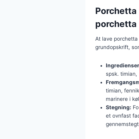
Porchetta 
porchetta
At lave porchetta
grundopskrift, so
Ingredienser
spsk. timian,
Fremgangsm
timian, fenni
marinere i kø
Stegning:
For
et ovnfast fa
gennemstegt. 