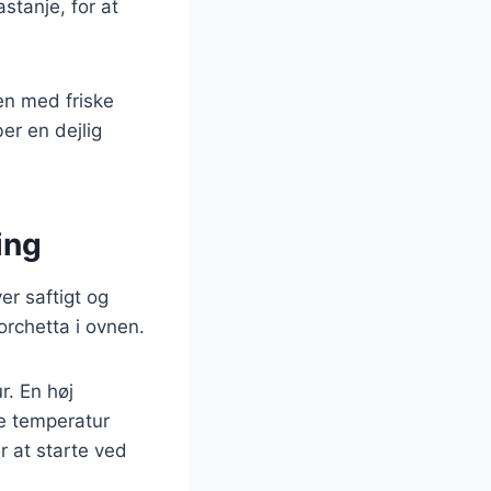
stanje, for at
en med friske
ber en dejlig
ing
er saftigt og
porchetta i ovnen.
r. En høj
e temperatur
r at starte ved