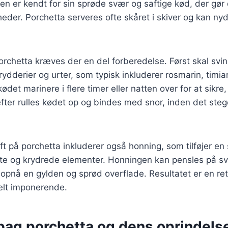
en er kendt for sin sprøde svær og saftige kød, der gør d
igheder. Porchetta serveres ofte skåret i skiver og kan 
porchetta kræves der en del forberedelse. Først skal sv
rydderier og urter, som typisk inkluderer rosmarin, timia
 kødet marinere i flere timer eller natten over for at sikr
fter rulles kødet op og bindes med snor, inden det stege
ift på porchetta inkluderer også honning, som tilføjer e
lte og krydrede elementer. Honningen kan pensles på 
 opnå en gylden og sprød overflade. Resultatet er en re
elt imponerende.
bag porchetta og dens oprindelse 