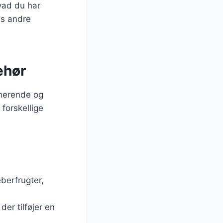
hvad du har
ns andre
behør
ponerende og
 forskellige
berfrugter,
der tilføjer en