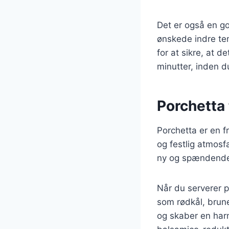
Det er også en go
ønskede indre te
for at sikre, at d
minutter, inden d
Porchetta t
Porchetta er en f
og festlig atmosfæ
ny og spændende 
Når du serverer po
som rødkål, brun
og skaber en har