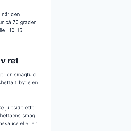
t når den
ur på 70 grader
le i 10-15
v ret
nger en smagfuld
chetta tilbyde en
ke julesideretter
rchettaens smag
ssauce eller en