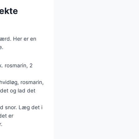
fekte
værd. Her er en
e.
k. rosmarin, 2
vidløg, rosmarin,
ødet og lad det
d snor. Læg det i
det er
r.