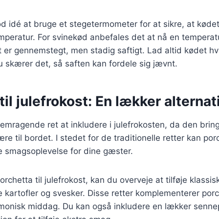
d idé at bruge et stegetermometer for at sikre, at køde
mperatur. For svinekød anbefales det at nå en temperat
et er gennemstegt, men stadig saftigt. Lad altid kødet hvi
u skærer det, så saften kan fordele sig jævnt.
il julefrokost: En lækker alternati
remragende ret at inkludere i julefrokosten, da den bri
re til bordet. I stedet for de traditionelle retter kan por
smagsoplevelse for dine gæster.
rchetta til julefrokost, kan du overveje at tilføje klassis
e kartofler og svesker. Disse retter komplementerer po
monisk middag. Du kan også inkludere en lækker sennep