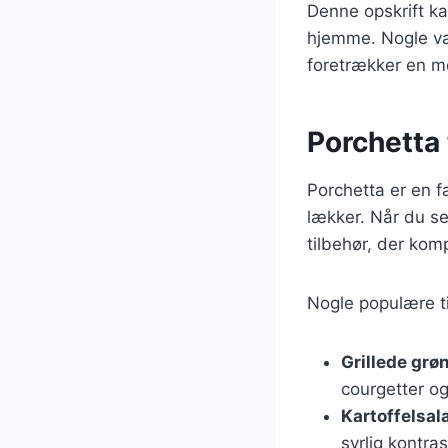
Denne opskrift ka
hjemme. Nogle væ
foretrækker en me
Porchetta t
Porchetta er en f
lækker. Når du ser
tilbehør, der kom
Nogle populære ti
Grillede grø
courgetter og 
Kartoffelsala
syrlig kontras