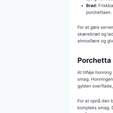
Brød:
Friskbag
porchettaen.
For at gøre serve
skærebræt og lad
atmosfære og give
Porchetta
At tilføje honning
smag. Honningen 
gylden overflade,
For at opnå den b
kompleks smag. De