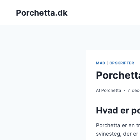
Fortsæt
Porchetta.dk
til
indhold
MAD
|
OPSKRIFTER
Porchett
Af
Porchetta
7. de
Hvad er po
Porchetta er en tr
svinesteg, der er 