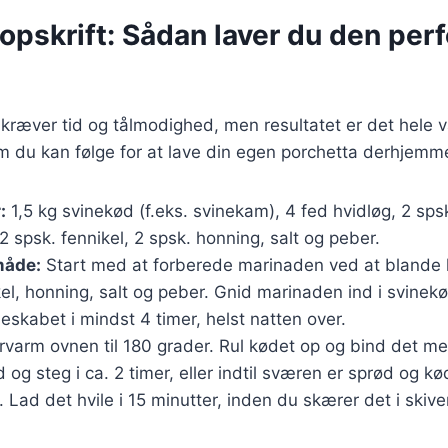
opskrift: Sådan laver du den per
 kræver tid og tålmodighed, men resultatet er det hele 
m du kan følge for at lave din egen porchetta derhjemm
:
1,5 kg svinekød (f.eks. svinekam), 4 fed hvidløg, 2 sps
 2 spsk. fennikel, 2 spsk. honning, salt og peber.
åde:
Start med at forberede marinaden ved at blande h
kel, honning, salt og peber. Gnid marinaden ind i svinek
leskabet i mindst 4 timer, helst natten over.
varm ovnen til 180 grader. Rul kødet op og bind det me
d og steg i ca. 2 timer, eller indtil sværen er sprød og kø
Lad det hvile i 15 minutter, inden du skærer det i skive