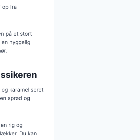
 op fra
n på et stort
 en hyggelig
ør.
assikeren
d og karameliseret
 en sprød og
en rig og
 lækker. Du kan