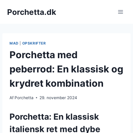
Fortsæt
Porchetta.dk
til
indhold
MAD
|
OPSKRIFTER
Porchetta med
peberrod: En klassisk og
krydret kombination
Af
Porchetta
29. november 2024
Porchetta: En klassisk
italiensk ret med dybe