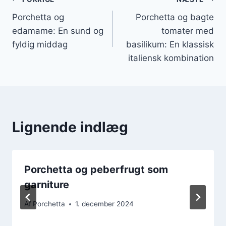
Indlægsnavigation
Porchetta og
Porchetta og bagte
edamame: En sund og
tomater med
fyldig middag
basilikum: En klassisk
italiensk kombination
Lignende indlæg
Porchetta og peberfrugt som
garniture
Af
Porchetta
1. december 2024