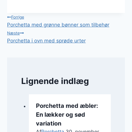
Indlægsnavigation
Forrige
Porchetta med grønne bønner som tilbehør
Næste
Porchetta i ovn med sprøde urter
Lignende indlæg
Porchetta med æbler:
En lækker og sød
variation
Af
Porchetta
30. november