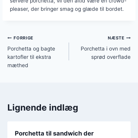
servere porchetta, vil den altid være en crowd-
pleaser, der bringer smag og glæde til bordet.
Indlægsnavigation
FORRIGE
NÆSTE
Porchetta og bagte
Porchetta i ovn med
kartofler til ekstra
sprød overflade
mæthed
Lignende indlæg
Porchetta til sandwich der