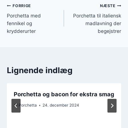
Indlægsnavigation
FORRIGE
NÆSTE
Porchetta med
Porchetta til italiensk
fennikel og
madlavning der
krydderurter
begejstrer
Lignende indlæg
Porchetta og bacon for ekstra smag
Af
Porchetta
24. december 2024