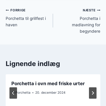
Indlægsnavigation
FORRIGE
NÆSTE
Porchetta til grillfest i
Porchetta i
haven
madlavning for
begyndere
Lignende indlæg
Porchetta i ovn med friske urter
Af
Porchetta
20. december 2024