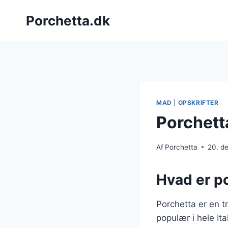
Fortsæt
Porchetta.dk
til
indhold
MAD
|
OPSKRIFTER
Porchett
Af
Porchetta
20. d
Hvad er po
Porchetta er en t
populær i hele It