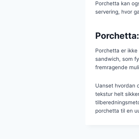
Porchetta kan også
servering, hvor 
Porchetta:
Porchetta er ikke
sandwich, som fyl
fremragende mulig
Uanset hvordan du
tekstur helt sikk
tilberedningsmeto
porchetta til en 