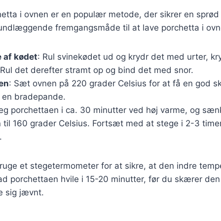
hetta i ovnen er en populær metode, der sikrer en sprø
rundlæggende fremgangsmåde til at lave porchetta i ovn
 af kødet
: Rul svinekødet ud og krydr det med urter, kr
. Rul det derefter stramt op og bind det med snor.
en
: Sæt ovnen på 220 grader Celsius for at få en god s
i en bradepande.
teg porchettaen i ca. 30 minutter ved høj varme, og sæn
til 160 grader Celsius. Fortsæt med at stege i 2-3 timer,
.
 bruge et stegetermometer for at sikre, at den indre temp
ad porchettaen hvile i 15-20 minutter, før du skærer den 
e sig jævnt.