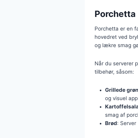
Porchetta 
Porchetta er en fa
hovedret ved bry
og lækre smag gør
Når du serverer p
tilbehør, såsom:
Grillede grø
og visuel app
Kartoffelsal
smag af porc
Brød
: Server