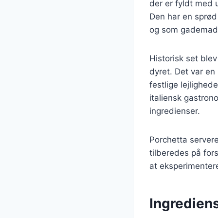
der er fyldt med u
Den har en sprød s
og som gademad
Historisk set ble
dyret. Det var en
festlige lejlighe
italiensk gastron
ingredienser.
Porchetta servere
tilberedes på fors
at eksperimenter
Ingrediens