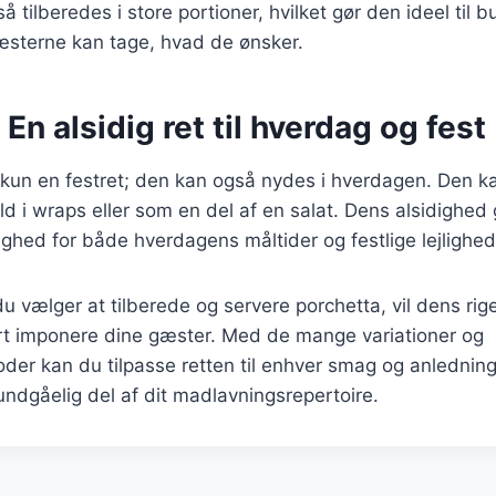
 tilberedes i store portioner, hvilket gør den ideel til bu
gæsterne kan tage, hvad de ønsker.
 En alsidig ret til hverdag og fest
 kun en festret; den kan også nydes i hverdagen. Den k
d i wraps eller som en del af en salat. Dens alsidighed g
hed for både hverdagens måltider og festlige lejlighed
 vælger at tilberede og servere porchetta, vil dens rig
ert imponere dine gæster. Med de mange variationer og
der kan du tilpasse retten til enhver smag og anledning,
uundgåelig del af dit madlavningsrepertoire.