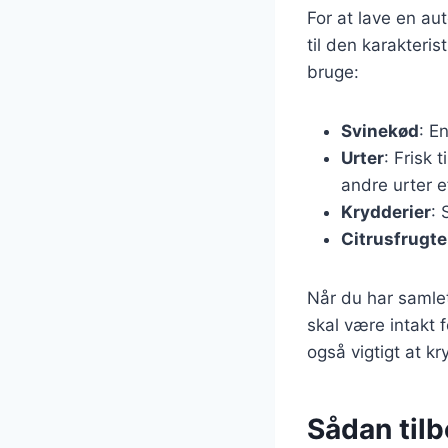
For at lave en au
til den karakteri
bruge:
Svinekød
: E
Urter
: Frisk 
andre urter e
Krydderier
: 
Citrusfrugte
Når du har samlet
skal være intakt f
også vigtigt at k
Sådan tilb