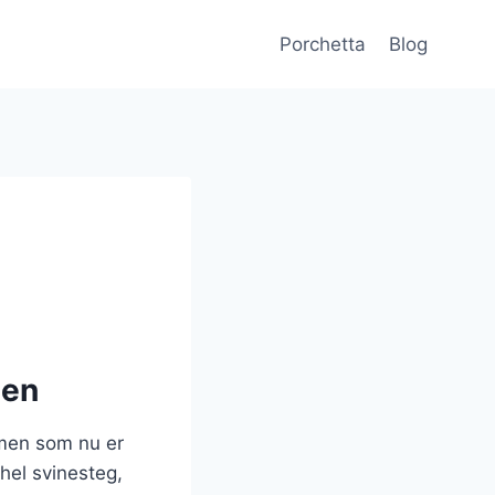
Porchetta
Blog
ien
, men som nu er
 hel svinesteg,