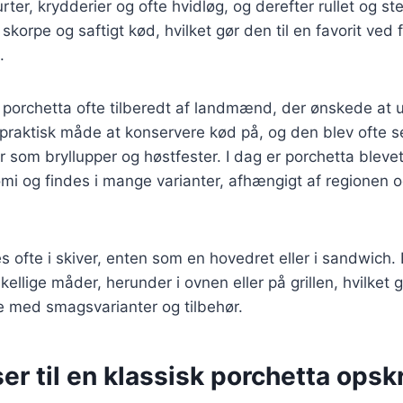
rter, krydderier og ofte hvidløg, og derefter rullet og steg
korpe og saftigt kød, hvilket gør den til en favorit ved f
.
v porchetta ofte tilberedt af landmænd, der ønskede at 
 praktisk måde at konservere kød på, og den blev ofte s
der som bryllupper og høstfester. I dag er porchetta blev
omi og findes i mange varianter, afhængigt af regionen o
s ofte i skiver, enten som en hovedret eller i sandwich
kellige måder, herunder i ovnen eller på grillen, hvilket 
e med smagsvarianter og tilbehør.
er til en klassisk porchetta opskr