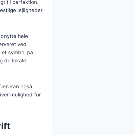
t til perfektion.
estlige lejligheder
udnytte hele
erveret ved
et et symbol på
g de lokale
. Den kan også
giver mulighed for
ift