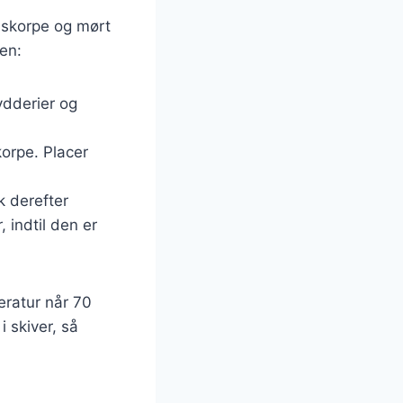
d skorpe og mørt
en:
ydderier og
korpe. Placer
k derefter
 indtil den er
eratur når 70
i skiver, så