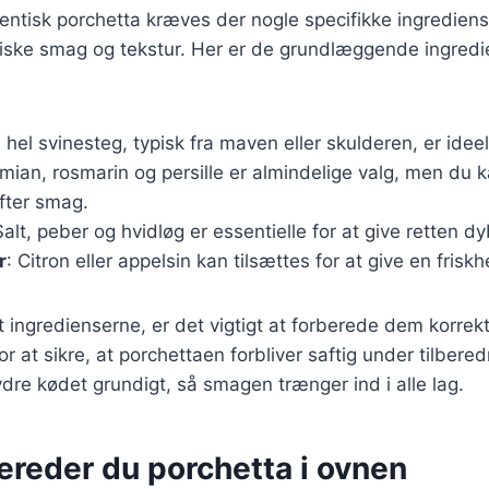
tentisk porchetta kræves der nogle specifikke ingrediens
stiske smag og tekstur. Her er de grundlæggende ingredi
n hel svinesteg, typisk fra maven eller skulderen, er ideel 
timian, rosmarin og persille er almindelige valg, men du k
fter smag.
Salt, peber og hvidløg er essentielle for at give retten 
r
: Citron eller appelsin kan tilsættes for at give en friskhe
 ingredienserne, er det vigtigt at forberede dem korrekt
or at sikre, at porchettaen forbliver saftig under tilbere
rydre kødet grundigt, så smagen trænger ind i alle lag.
ereder du porchetta i ovnen