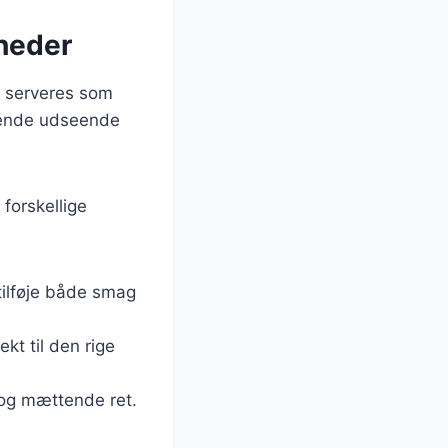
gheder
an serveres som
erende udseende
forskellige
 tilføje både smag
ekt til den rige
 og mættende ret.