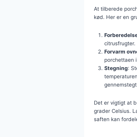
At tilberede porc
kød. Her er en g
Forberedelse
citrusfrugter
Forvarm ovn
porchettaen 
Stegning
: S
temperaturen 
gennemstegt
Det er vigtigt at
grader Celsius. L
saften kan fordel