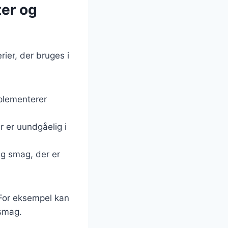
ter og
ier, der bruges i
mplementerer
r er uundgåelig i
tig smag, der er
 For eksempel kan
 smag.