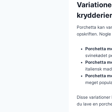
Variatione
krydderie
Porchetta kan va
opskriften. Nogle
Porchetta m
svinekødet pe
Porchetta m
italiensk mad
Porchetta m
meget populær
Disse variationer
du lave en porch