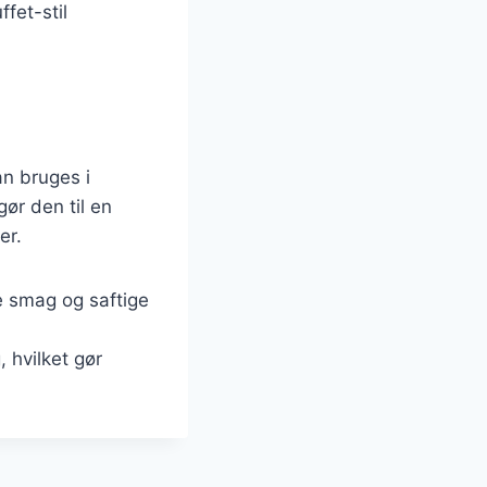
ffet-stil
an bruges i
ør den til en
er.
e smag og saftige
 hvilket gør