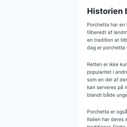
Historien 
Porchetta har en l
tilberedt af land
en tradition at ti
dag er porchetta 
Retten er ikke ku
popularitet i and
som en del af der
kan serveres på m
blandt både unge
Porchetta er også
Italien har deres 
traditioner. Dette