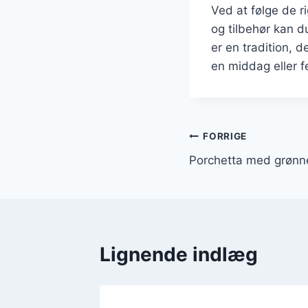
Ved at følge de r
og tilbehør kan d
er en tradition,
en middag eller f
Indlægsnavi
FORRIGE
Porchetta med grønn
Lignende indlæg