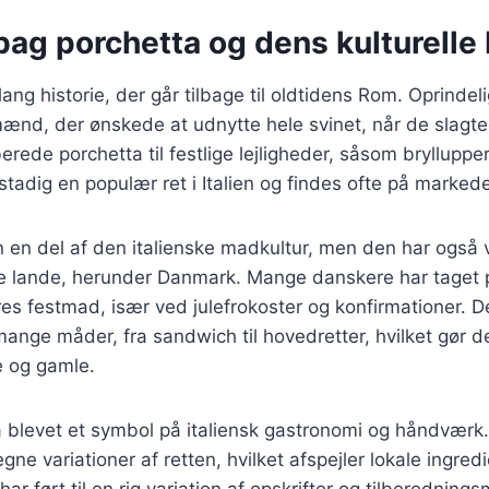
bag porchetta og dens kulturelle
ang historie, der går tilbage til oldtidens Rom. Oprindeli
mænd, der ønskede at udnytte hele svinet, når de slagte
lberede porchetta til festlige lejligheder, såsom bryllupper
stadig en populær ret i Italien og findes ofte på markeder
n en del af den italienske madkultur, men den har også
re lande, herunder Danmark. Mange danskere har taget po
es festmad, især ved julefrokoster og konfirmationer. De
ange måder, fra sandwich til hovedretter, hvilket gør den
 og gamle.
 blevet et symbol på italiensk gastronomi og håndværk.
egne variationer af retten, hvilket afspejler lokale ingred
 har ført til en rig variation af opskrifter og tilberedning