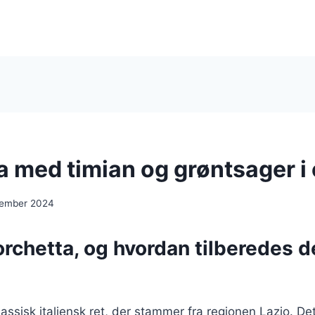
a med timian og grøntsager i
cember 2024
rchetta, og hvordan tilberedes d
lassisk italiensk ret, der stammer fra regionen Lazio. Det