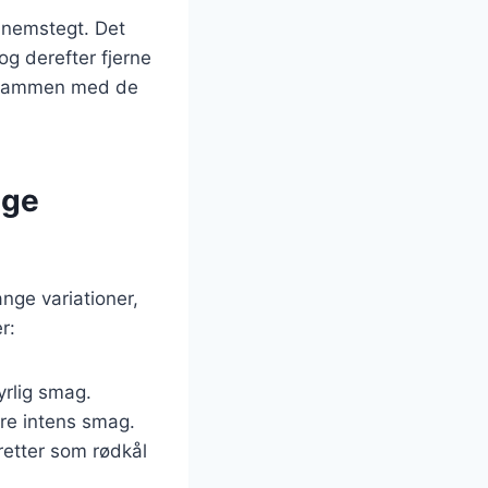
ennemstegt. Det
og derefter fjerne
er sammen med de
ige
ange variationer,
r:
syrlig smag.
ere intens smag.
eretter som rødkål