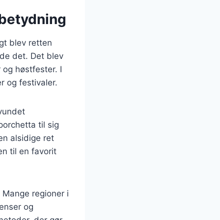
 betydning
gt blev retten
de det. Det blev
 og høstfester. I
 og festivaler.
 vundet
rchetta til sig
n alsidige ret
 til en favorit
 Mange regioner i
ienser og
smetoder, der gør