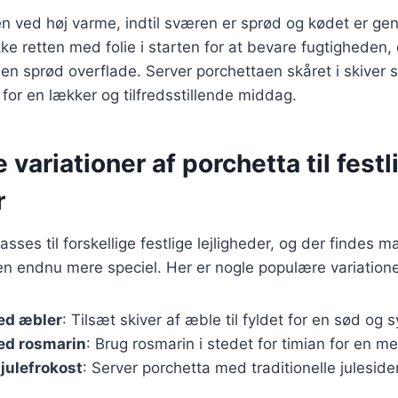
en ved høj varme, indtil sværen er sprød og kødet er g
e retten med folie i starten for at bevare fugtigheden, 
å en sprød overflade. Server porchettaen skåret i skiv
for en lækker og tilfredsstillende middag.
 variationer af porchetta til festl
r
asses til forskellige festlige lejligheder, og der findes m
en endnu mere speciel. Her er nogle populære variatione
ed æbler
: Tilsæt skiver af æble til fyldet for en sød og 
ed rosmarin
: Brug rosmarin i stedet for timian for en m
 julefrokost
: Server porchetta med traditionelle julesid