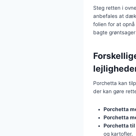
Steg retten i ovn
anbefales at dækk
folien for at opn
bagte grøntsager 
Forskellige
lejlighede
Porchetta kan tilp
der kan gøre rett
Porchetta m
Porchetta m
Porchetta til
og kartofler.