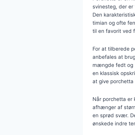
svinesteg, der er 
Den karakteristis
timian og ofte fe
til en favorit ved
For at tilberede p
anbefales at brug
mængde fedt og kø
en klassisk opskri
at give porchetta
Når porchetta er k
afhænger af størr
en sprød svær. De
ønskede indre te