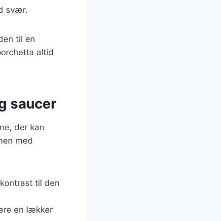
ød svær.
den til en
orchetta altid
og saucer
rne, der kan
mmen med
kontrast til den
være en lækker