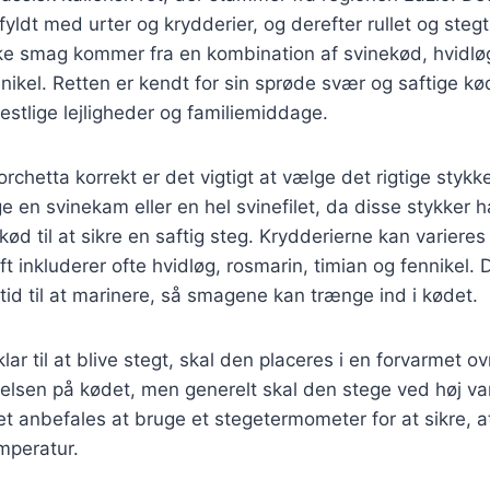
fyldt med urter og krydderier, og derefter rullet og stegt 
ke smag kommer fra en kombination af svinekød, hvidløg
nnikel. Retten er kendt for sin sprøde svær og saftige kø
 festlige lejligheder og familiemiddage.
orchetta korrekt er det vigtigt at vælge det rigtige styk
e en svinekam eller en hel svinefilet, da disse stykker h
d til at sikre en saftig steg. Krydderierne kan variere
ft inkluderer ofte hvidløg, rosmarin, timian og fennikel. 
 tid til at marinere, så smagene kan trænge ind i kødet.
lar til at blive stegt, skal den placeres i en forvarmet o
elsen på kødet, men generelt skal den stege ved høj va
t anbefales at bruge et stegetermometer for at sikre, a
mperatur.