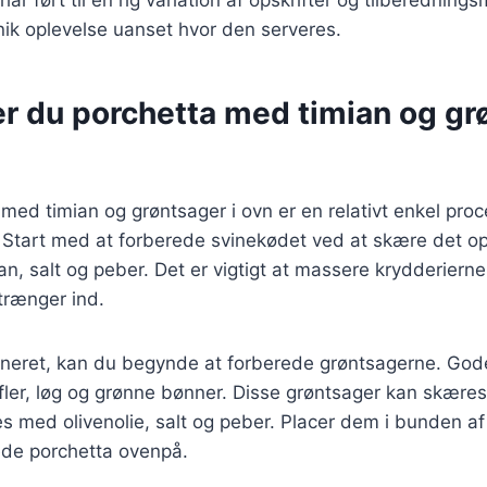
unik oplevelse uanset hvor den serveres.
r du porchetta med timian og gr
 med timian og grøntsager i ovn er en relativt enkel pro
. Start med at forberede svinekødet ved at skære det o
n, salt og peber. Det er vigtigt at massere krydderierne 
trænger ind.
ineret, kan du begynde at forberede grøntsagerne. Gode
fler, løg og grønne bønner. Disse grøntsager kan skære
s med olivenolie, salt og peber. Placer dem i bunden a
de porchetta ovenpå.