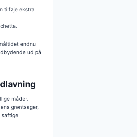
 tilføje ekstra
rchetta.
måltidet endnu
 indbydende ud på
adlavning
llige måder.
nens grøntsager,
 saftige