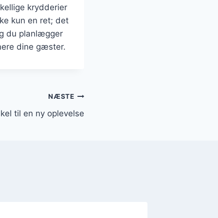
ellige krydderier
ke kun en ret; det
ng du planlægger
nere dine gæster.
NÆSTE
el til en ny oplevelse