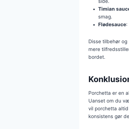
side.
Timian sauc
smag.
Flødesauce
:
Disse tilbehør o
mere tilfredssti
bordet.
Konklusio
Porchetta er en a
Uanset om du væl
vil porchetta alt
konsistens gør den