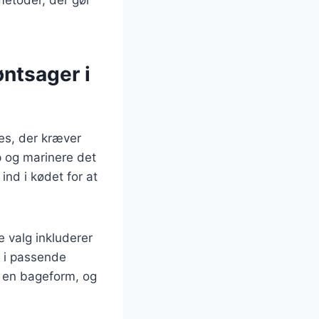
øntsager i
ces, der kræver
p og marinere det
ind i kødet for at
 valg inkluderer
s i passende
f en bageform, og