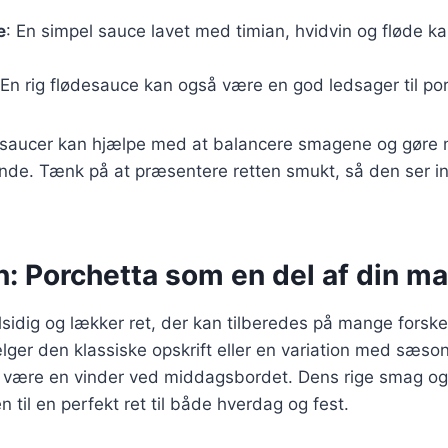
e
: En simpel sauce lavet med timian, hvidvin og fløde kan
 En rig flødesauce kan også være en god ledsager til po
g saucer kan hjælpe med at balancere smagene og gøre 
llende. Tænk på at præsentere retten smukt, så den ser
n: Porchetta som en del af din m
lsidig og lækker ret, der kan tilberedes på mange forske
ger den klassiske opskrift eller en variation med sæso
id være en vinder ved middagsbordet. Dens rige smag og
 til en perfekt ret til både hverdag og fest.