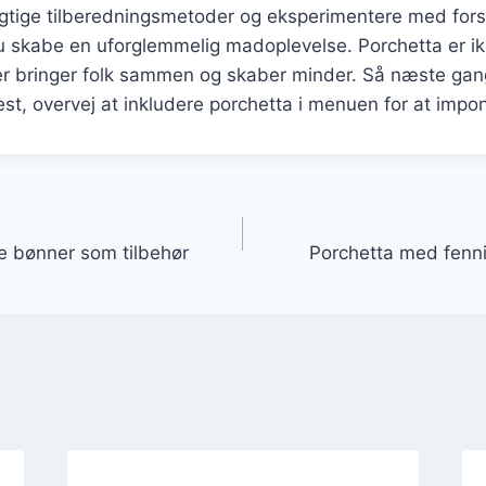
igtige tilberedningsmetoder og eksperimentere med forsk
u skabe en uforglemmelig madoplevelse. Porchetta er ik
 der bringer folk sammen og skaber minder. Så næste ga
est, overvej at inkludere porchetta i menuen for at impo
gation
e bønner som tilbehør
Porchetta med fennik