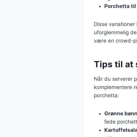
Porchetta til 
Disse variationer 
uforglemmelig del
være en crowd-pl
Tips til a
Når du serverer p
komplementere re
porchetta:
Grønne bønn
fede porchet
Kartoffelsal