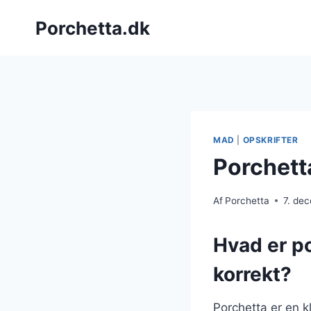
Fortsæt
Porchetta.dk
til
indhold
MAD
|
OPSKRIFTER
Porchett
Af
Porchetta
7. de
Hvad er po
korrekt?
Porchetta er en k