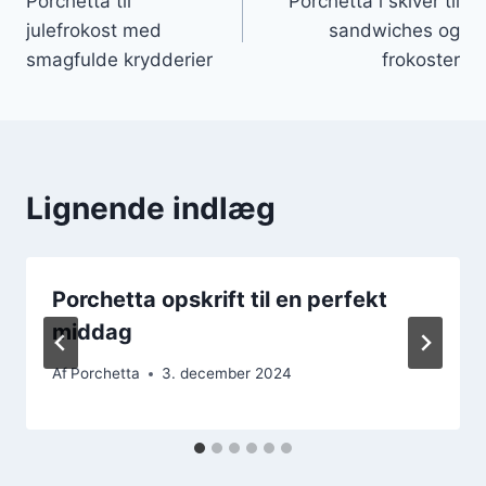
Porchetta til
Porchetta i skiver til
julefrokost med
sandwiches og
smagfulde krydderier
frokoster
Lignende indlæg
Porchetta opskrift til en perfekt
middag
Af
Porchetta
3. december 2024