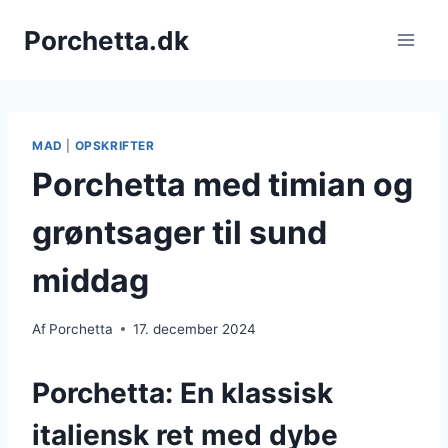
Fortsæt
Porchetta.dk
til
indhold
MAD
|
OPSKRIFTER
Porchetta med timian og
grøntsager til sund
middag
Af
Porchetta
17. december 2024
Porchetta: En klassisk
italiensk ret med dybe