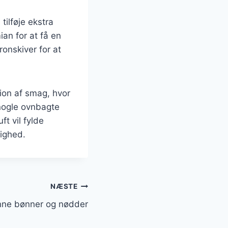
tilføje ekstra
ian for at få en
ronskiver for at
tion af smag, hvor
nogle ovnbagte
ft vil fylde
lighed.
NÆSTE
nne bønner og nødder