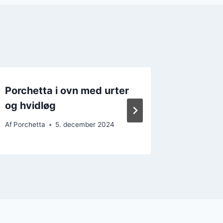
Porchetta i ovn med urter
Porchet
og hvidløg
bagte k
Af
Porchetta
5. december 2024
Af
Porchet