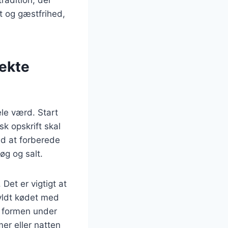
t og gæstfrihed,
fekte
ele værd. Start
k opskrift skal
ed at forberede
g og salt.
Det er vigtigt at
fyldt kødet med
e formen under
mer eller natten