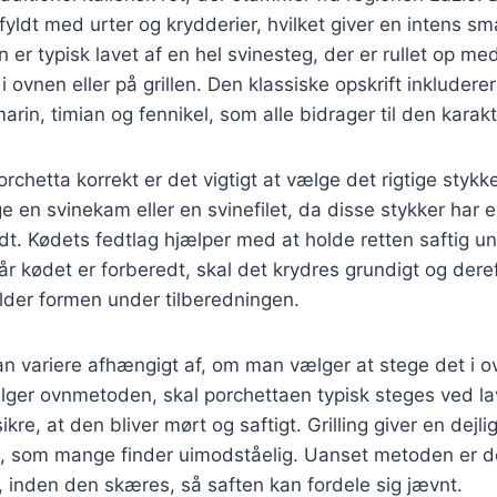
 fyldt med urter og krydderier, hvilket giver en intens sm
 er typisk lavet af en hel svinesteg, der er rullet op me
 i ovnen eller på grillen. Den klassiske opskrift inkludere
arin, timian og fennikel, som alle bidrager til den karak
orchetta korrekt er det vigtigt at vælge det rigtige styk
e en svinekam eller en svinefilet, da disse stykker har
t. Kødets fedtlag hjælper med at holde retten saftig u
år kødet er forberedt, skal det krydres grundigt og deref
lder formen under tilberedningen.
n variere afhængigt af, om man vælger at stege det i ovn
lger ovnmetoden, skal porchettaen typisk steges ved la
sikre, at den bliver mørt og saftigt. Grilling giver en dejli
, som mange finder uimodståelig. Uanset metoden er det
, inden den skæres, så saften kan fordele sig jævnt.