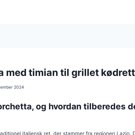
 med timian til grillet kødret
cember 2024
rchetta, og hvordan tilberedes d
aditionel italiensk ret, der stammer fra regionen Lazio. 