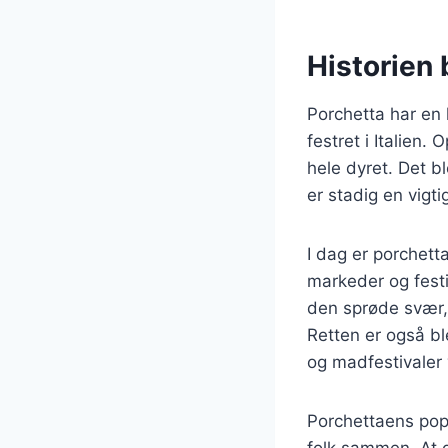
Historien 
Porchetta har en l
festret i Italien.
hele dyret. Det bl
er stadig en vigti
I dag er porchett
markeder og festi
den sprøde svær, 
Retten er også bl
og madfestivaler 
Porchettaens pop
folk sammen. At d