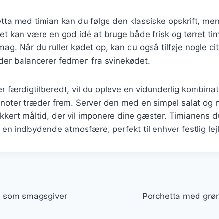
etta med timian kan du følge den klassiske opskrift, men 
 Det kan være en god idé at bruge både frisk og tørret tim
g. Når du ruller kødet op, kan du også tilføje nogle cit
 der balancerer fedmen fra svinekødet.
r færdigtilberedt, vil du opleve en vidunderlig kombina
 noter træder frem. Server den med en simpel salat og 
ækkert måltid, der vil imponere dine gæster. Timianens du
n indbydende atmosfære, perfekt til enhver festlig lej
gation
n som smagsgiver
Porchetta med grø