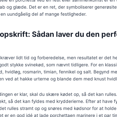
b og glæde. Det er en ret, der symboliserer generøsite
il en uundgåelig del af mange festligheder.
opskrift: Sådan laver du den per
 kræver lidt tid og forberedelse, men resultatet er det h
odt stykke svinekød, som nævnt tidligere. For en klassis
, hvidløg, rosmarin, timian, fennikel og salt. Begynd m
en ved at hakke urterne og blande dem med knust hvidlø
ngen er klar, skal du skære kødet op, så det kan rulles. 
kt, så det kan fyldes med krydderierne. Efter at have 
det rulles stramt op og snøres med kødsnor for at hold
et er en god idé at lade porchettaen marinere i et par ti