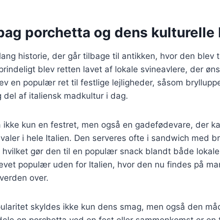
bag porchetta og dens kulturelle
ang historie, der går tilbage til antikken, hvor den blev
 Oprindeligt blev retten lavet af lokale svineavlere, der ø
ev en populær ret til festlige lejligheder, såsom brylluppe
g del af italiensk madkultur i dag.
a ikke kun en festret, men også en gadefødevare, der k
valer i hele Italien. Den serveres ofte i sandwich med b
hvilket gør den til en populær snack blandt både lokale 
evet populær uden for Italien, hvor den nu findes på m
verden over.
ularitet skyldes ikke kun dens smag, men også den måd
ele en porchetta ved en fest eller sammenkomst er en t