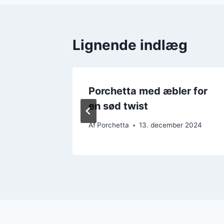
Lignende indlæg
r til
Porchetta med æbler for
en sød twist
r 2024
Af
Porchetta
13. december 2024