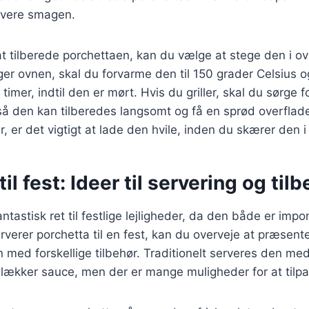
sivere smagen.
 at tilberede porchettaen, kan du vælge at stege den i ovn
er ovnen, skal du forvarme den til 150 grader Celsius o
timer, indtil den er mørt. Hvis du griller, skal du sørge 
så den kan tilberedes langsomt og få en sprød overflad
 er det vigtigt at lade den hvile, inden du skærer den i 
il fest: Ideer til servering og til
antastisk ret til festlige lejligheder, da den både er im
rverer porchetta til en fest, kan du overveje at præsen
ed forskellige tilbehør. Traditionelt serveres den med 
 lækker sauce, men der er mange muligheder for at til