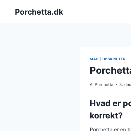
Fortsæt
Porchetta.dk
til
indhold
MAD
|
OPSKRIFTER
Porchetta
Af
Porchetta
3. de
Hvad er po
korrekt?
Porchetta er en tr