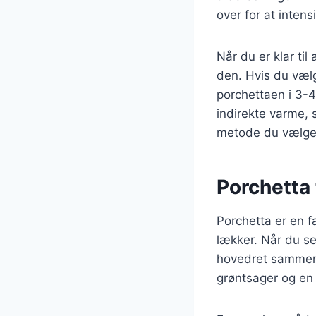
over for at inten
Når du er klar til
den. Hvis du vælg
porchettaen i 3-4 
indirekte varme, 
metode du vælger,
Porchetta t
Porchetta er en f
lækker. Når du se
hovedret sammen m
grøntsager og en