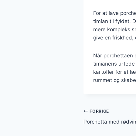
For at lave porch
timian til fyldet.
mere kompleks sma
give en friskhed,
Når porchettaen e
timianens urtede
kartofler for et l
rummet og skabe e
Indlægsnavi
FORRIGE
Porchetta med rødvi