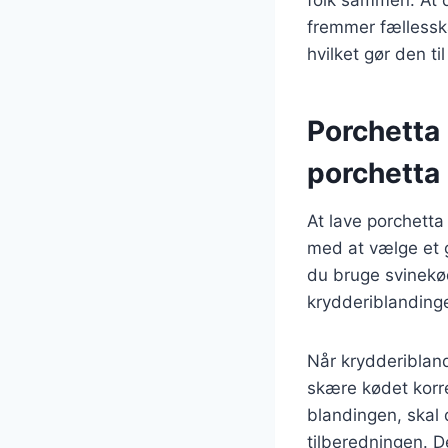
fremmer fællesska
hvilket gør den t
Porchetta 
porchetta
At lave porchetta
med at vælge et g
du bruge svinekød
krydderiblanding
Når krydderiblandi
skære kødet korre
blandingen, skal 
tilberedningen. D