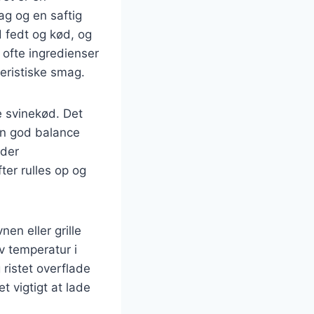
ag og en saftig
d fedt og kød, og
r ofte ingredienser
teristiske smag.
ke svinekød. Det
 en god balance
nder
ter rulles op og
en eller grille
v temperatur i
g ristet overflade
 vigtigt at lade