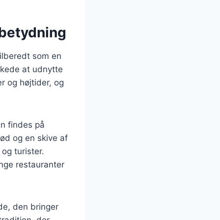
 betydning
 tilberedt som en
nskede at udnytte
r og højtider, og
an findes på
rød og en skive af
og turister.
ange restauranter
e, den bringer
radition, der