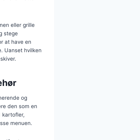
en eller grille
g stege
for at have en
e. Uanset hvilken
skiver.
behør
ponerende og
tere den som en
kartofler,
passe menuen.