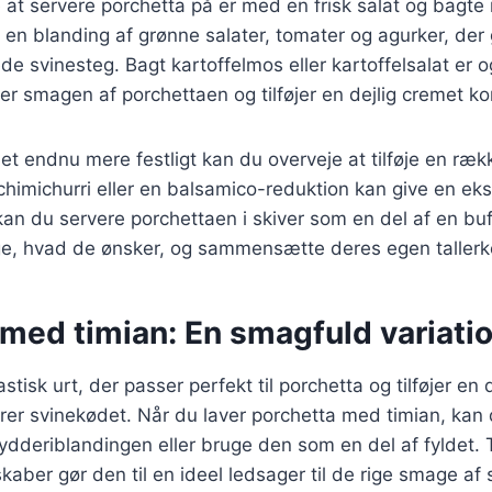
t servere porchetta på er med en frisk salat og bagte 
en blanding af grønne salater, tomater og agurker, der g
fede svinesteg. Bagt kartoffelmos eller kartoffelsalat er 
 smagen af porchettaen og tilføjer en dejlig cremet ko
det endnu mere festligt kan du overveje at tilføje en ræ
 chimichurri eller en balsamico-reduktion kan give en eks
an du servere porchettaen i skiver som en del af en buf
e, hvad de ønsker, og sammensætte deres egen tallerk
 med timian: En smagfuld variati
stisk urt, der passer perfekt til porchetta og tilføjer e
er svinekødet. Når du laver porchetta med timian, kan
rydderiblandingen eller bruge den som en del af fyldet.
aber gør den til en ideel ledsager til de rige smage af 