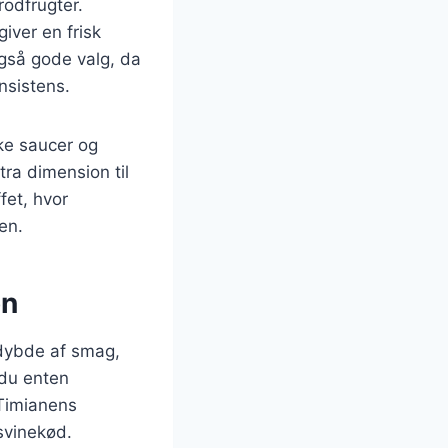
rodfrugter.
iver en frisk
også gode valg, da
nsistens.
kke saucer og
tra dimension til
fet, hvor
en.
on
n dybde af smag,
 du enten
 Timianens
svinekød.