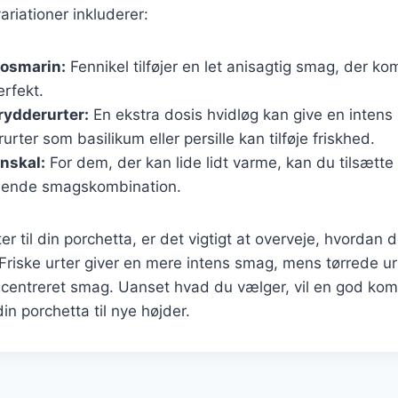
riationer inkluderer:
rosmarin:
Fennikel tilføjer en let anisagtig smag, der k
rfekt.
rydderurter:
En ekstra dosis hvidløg kan give en inten
urter som basilikum eller persille kan tilføje friskhed.
onskal:
For dem, der kan lide lidt varme, kan du tilsætte c
dende smagskombination.
r til din porchetta, er det vigtigt at overveje, hvordan d
riske urter giver en mere intens smag, mens tørrede ur
centreret smag. Uanset hvad du vælger, vil en god komb
din porchetta til nye højder.