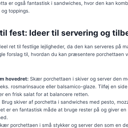
hetta er også fantastisk i sandwiches, hvor den kan ko
r og toppings.
il fest: Ideer til servering og til
eel ret til festlige lejligheder, da den kan serveres på m
le forslag til, hvordan du kan præsentere porchettaen 
om hovedret:
Skær porchettaen i skiver og server den 
eks. rosmarinsauce eller balsamico-glaze. Tilføj en side
er en frisk salat for at balancere retten.
:
Brug skiver af porchetta i sandwiches med pesto, mozza
et er en fantastisk måde at bruge rester på og giver en
hed.
kær porchettaen i små stykker og server den som en de