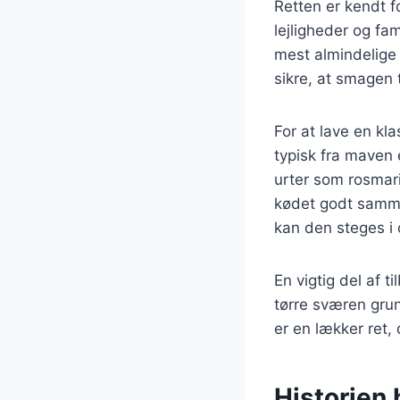
Retten er kendt fo
lejligheder og fa
mest almindelige 
sikre, at smagen 
For at lave en kl
typisk fra maven 
urter som rosmarin
kødet godt sammen
kan den steges i o
En vigtig del af 
tørre sværen grun
er en lækker ret,
Historien