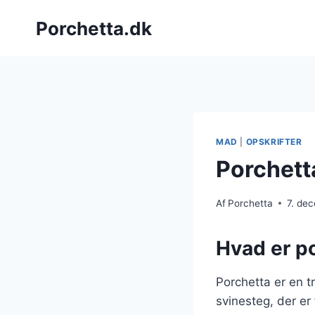
Fortsæt
Porchetta.dk
til
indhold
MAD
|
OPSKRIFTER
Porchett
Af
Porchetta
7. de
Hvad er po
Porchetta er en tr
svinesteg, der er 