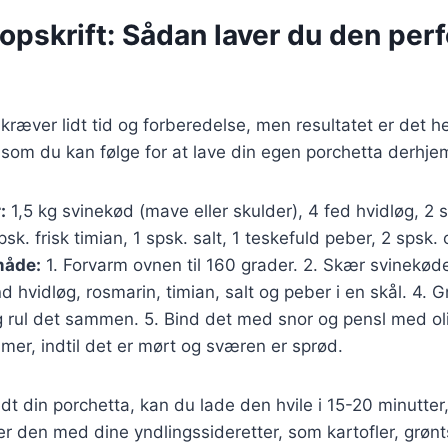
opskrift: Sådan laver du den per
 kræver lidt tid og forberedelse, men resultatet er det h
 som du kan følge for at lave din egen porchetta derhj
:
1,5 kg svinekød (mave eller skulder), 4 fed hvidløg, 2 s
sk. frisk timian, 1 spsk. salt, 1 teskefuld peber, 2 spsk. o
åde:
1. Forvarm ovnen til 160 grader. 2. Skær svinekøde
and hvidløg, rosmarin, timian, salt og peber i en skål. 4.
g rul det sammen. 5. Bind det med snor og pensl med oliv
imer, indtil det er mørt og sværen er sprød.
edt din porchetta, kan du lade den hvile i 15-20 minutter
ver den med dine yndlingssideretter, som kartofler, grønt