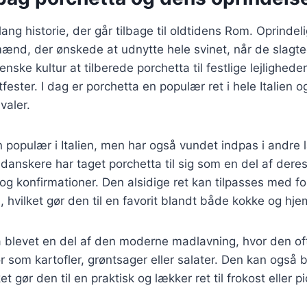
ang historie, der går tilbage til oldtidens Rom. Oprindeli
mænd, der ønskede at udnytte hele svinet, når de slagte
ienske kultur at tilberede porchetta til festlige lejlighed
fester. I dag er porchetta en populær ret i hele Italien o
valer.
n populær i Italien, men har også vundet indpas i andre
anskere har taget porchetta til sig som en del af dere
 og konfirmationer. Den alsidige ret kan tilpasses med fo
d, hvilket gør den til en favorit blandt både kokke og h
å blevet en del af den moderne madlavning, hvor den o
ør som kartofler, grøntsager eller salater. Den kan også 
t gør den til en praktisk og lækker ret til frokost eller pi