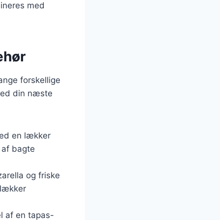
mbineres med
behør
ange forskellige
ved din næste
med en lækker
 af bagte
rella og friske
 lækker
l af en tapas-