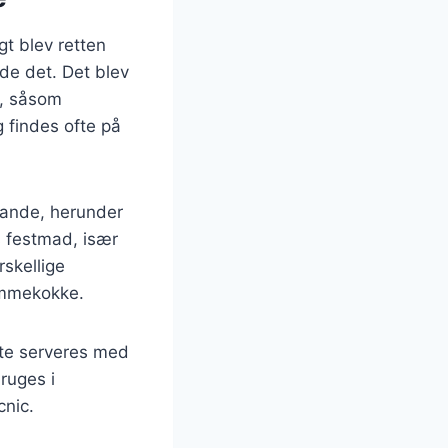
gt blev retten
de det. Det blev
er, såsom
g findes ofte på
 lande, herunder
s festmad, især
rskellige
jemmekokke.
fte serveres med
bruges i
cnic.