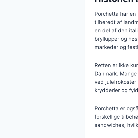
Porchetta har en l
tilberedt af land
en del af den ital
bryllupper og høst
markeder og festi
Retten er ikke ku
Danmark. Mange d
ved julefrokoster
krydderier og fyl
Porchetta er ogs
forskellige tilbeh
sandwiches, hvilke