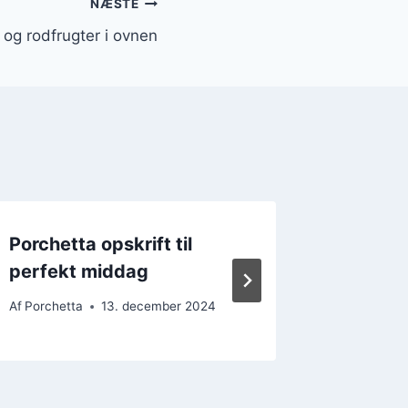
NÆSTE
 og rodfrugter i ovnen
Porchetta opskrift til
Porchett
perfekt middag
æbler
Af
Porchetta
13. december 2024
Af
Porchet