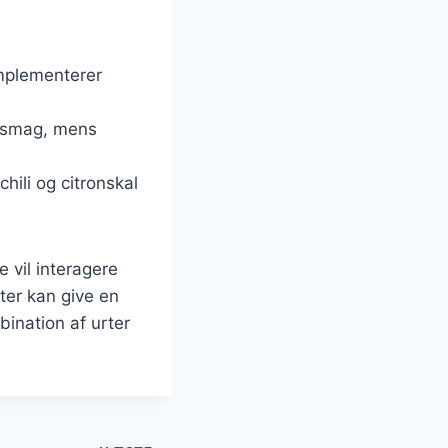
omplementerer
s smag, mens
hili og citronskal
e vil interagere
ter kan give en
ination af urter