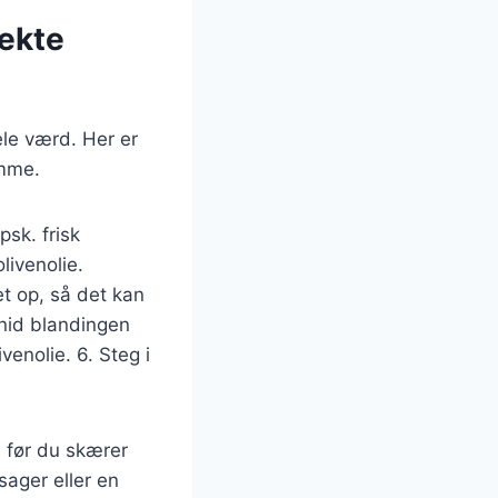
fekte
ele værd. Her er
emme.
psk. frisk
livenolie.
t op, så det kan
 Gnid blandingen
enolie. 6. Steg i
, før du skærer
sager eller en