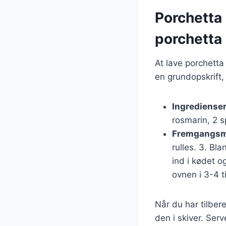
Porchetta 
porchetta
At lave porchetta
en grundopskrift,
Ingredienser
rosmarin, 2 sp
Fremgangsm
rulles. 3. Bl
ind i kødet o
ovnen i 3-4 t
Når du har tilber
den i skiver. Ser