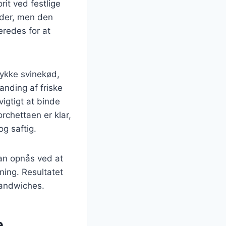
rit ved festlige
åder, men den
eredes for at
tykke svinekød,
anding af friske
vigtigt at binde
rchettaen er klar,
og saftig.
kan opnås ved at
ning. Resultatet
 sandwiches.
e