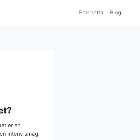
Porchetta
Blog
et?
Det er en
r en intens smag.