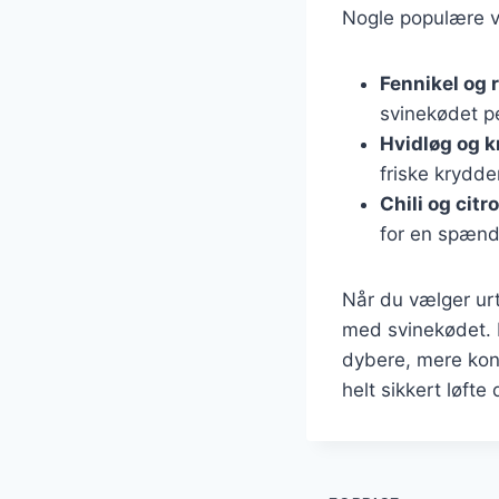
Nogle populære va
Fennikel og 
svinekødet pe
Hvidløg og k
friske krydder
Chili og citr
for en spæn
Når du vælger urte
med svinekødet. F
dybere, mere kon
helt sikkert løfte 