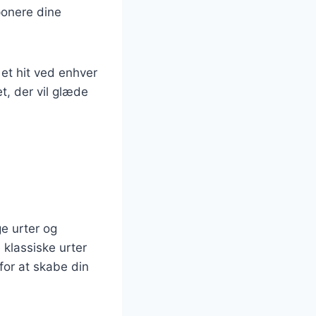
mponere dine
 et hit ved enhver
t, der vil glæde
ge urter og
 klassiske urter
or at skabe din