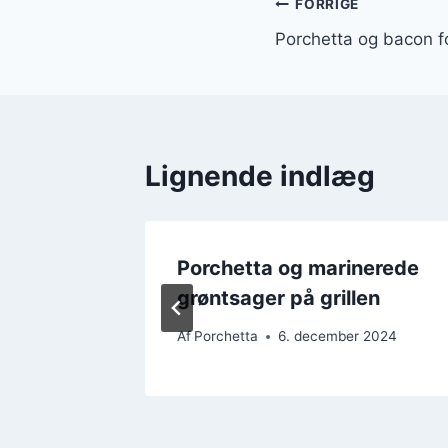
Indlægsnavi
FORRIGE
Porchetta og bacon f
Lignende indlæg
 til
Porchetta og marinerede
grøntsager på grillen
r 2024
Af
Porchetta
6. december 2024