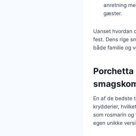
anretning med
gæster.
Uanset hvordan du
fest. Dens rige s
både familie og v
Porchetta 
smagskom
En af de bedste t
krydderier, hvilk
som rosmarin og 
egen unikke versi