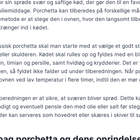
r sin sprøde svær og saftige kød, der gør den til en favo
miliemiddage. Porchetta kan tilberedes på forskellige m
metode er at stege den i ovnen, hvor den langsomt tilb
trænger ind i kødet.
assisk porchetta skal man starte med at vælge et godt s
eller skulderen. Kødet skal rulles op og fyldes med en bl
, timian og persille, samt hvidløg og krydderier. Det er 
, så fyldet ikke falder ud under tilberedningen. Når po
vnen ved lav temperatur i flere timer, indtil den er mør 
tilberedningen er at sikre, at sværen bliver sprød. Dette 
digt og eventuelt pensle den med olie eller salt før steg
 der kan serveres som hovedret eller skæres i skiver til
 bag porchetta og dens oprindels