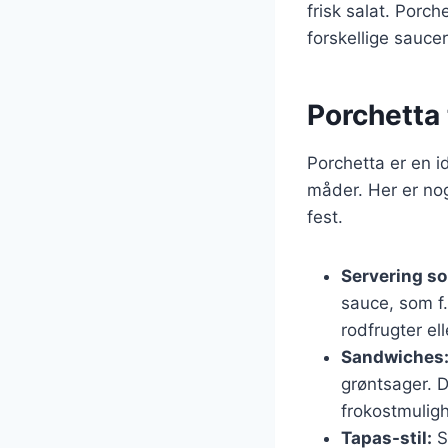
frisk salat. Porc
forskellige sauce
Porchetta t
Porchetta er en id
måder. Her er nog
fest.
Servering s
sauce, som f.
rodfrugter ell
Sandwiches
grøntsager. D
frokostmulig
Tapas-stil:
S