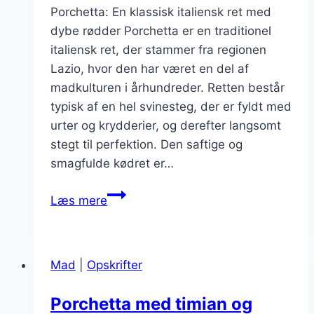
Porchetta: En klassisk italiensk ret med
dybe rødder Porchetta er en traditionel
italiensk ret, der stammer fra regionen
Lazio, hvor den har været en del af
madkulturen i århundreder. Retten består
typisk af en hel svinesteg, der er fyldt med
urter og krydderier, og derefter langsomt
stegt til perfektion. Den saftige og
smagfulde kødret er…
Porchetta
Læs mere
i
skiver
til
Mad
|
Opskrifter
sandwiches
døgnet
Porchetta med timian og
rundt