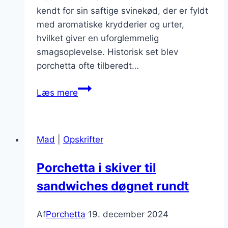
kendt for sin saftige svinekød, der er fyldt
med aromatiske krydderier og urter,
hvilket giver en uforglemmelig
smagsoplevelse. Historisk set blev
porchetta ofte tilberedt…
Porchetta
Læs mere
til
grill
med
Mad
|
Opskrifter
friske
krydderier
Porchetta i skiver til
sandwiches døgnet rundt
Af
Porchetta
19. december 2024