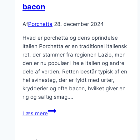
bacon
Af
Porchetta
28. december 2024
Hvad er porchetta og dens oprindelse i
Italien Porchetta er en traditionel italiensk
ret, der stammer fra regionen Lazio, men
den er nu populær i hele Italien og andre
dele af verden. Retten består typisk af en
hel svinesteg, der er fyldt med urter,
krydderier og ofte bacon, hvilket giver en
rig og saftig smag….
Porchetta
Læs mere
med
timian
og