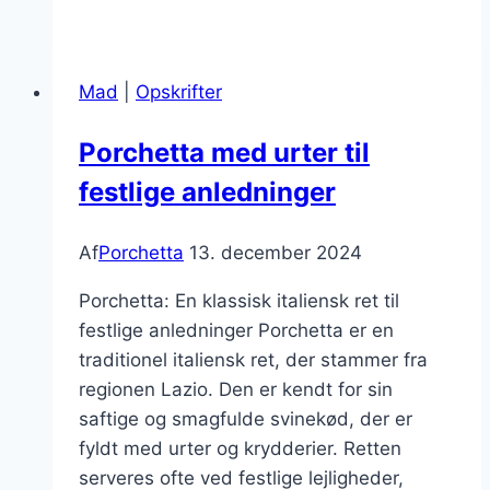
og
flødeskum
som
Mad
|
Opskrifter
dessertpointe
Porchetta med urter til
festlige anledninger
Af
Porchetta
13. december 2024
Porchetta: En klassisk italiensk ret til
festlige anledninger Porchetta er en
traditionel italiensk ret, der stammer fra
regionen Lazio. Den er kendt for sin
saftige og smagfulde svinekød, der er
fyldt med urter og krydderier. Retten
serveres ofte ved festlige lejligheder,