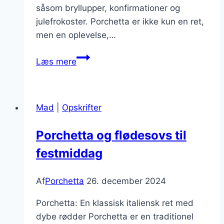
såsom bryllupper, konfirmationer og
julefrokoster. Porchetta er ikke kun en ret,
men en oplevelse,…
Porchetta
Læs mere
med
urter
til
Mad
|
Opskrifter
festlige
anledninger
Porchetta og flødesovs til
festmiddag
Af
Porchetta
26. december 2024
Porchetta: En klassisk italiensk ret med
dybe rødder Porchetta er en traditionel