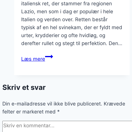
italiensk ret, der stammer fra regionen
Lazio, men som i dag er populær i hele
Italien og verden over. Retten består
typisk af en hel svinekam, der er fyldt med
urter, krydderier og ofte hvidløg, og
derefter rullet og stegt til perfektion. Den…
Porchetta
Læs mere
og
flødesovs
til
Skriv et svar
festmiddag
Din e-mailadresse vil ikke blive publiceret.
Krævede
felter er markeret med
*