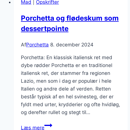
Mad
|
Opskrifter
bacon
Porchetta og flødeskum som
dessertpointe
Af
Porchetta
8. december 2024
Porchetta: En klassisk italiensk ret med
dybe rødder Porchetta er en traditionel
italiensk ret, der stammer fra regionen
Lazio, men som i dag er populær i hele
Italien og andre dele af verden. Retten
består typisk af en hel svinesteg, der er
fyldt med urter, krydderier og ofte hvidløg,
og derefter rullet og stegt til…
Porchetta
Læs mere