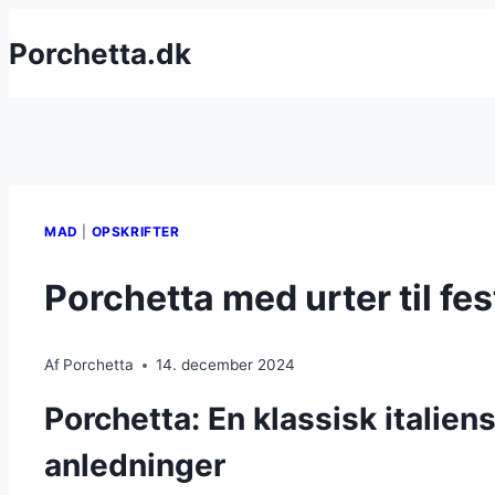
Fortsæt
Porchetta.dk
til
indhold
MAD
|
OPSKRIFTER
Porchetta med urter til fe
Af
Porchetta
14. december 2024
Porchetta: En klassisk italiensk
anledninger