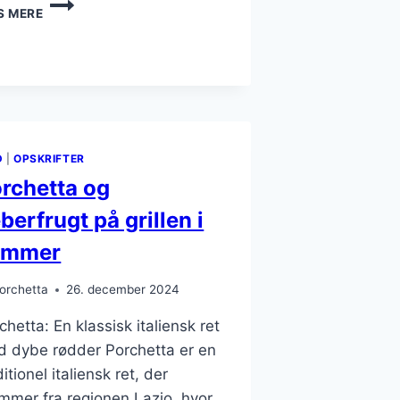
PORCHETTA
S MERE
MED
ÆBLER
OG
SØDMEFULD
SMAG
D
|
OPSKRIFTER
rchetta og
berfrugt på grillen i
ommer
orchetta
26. december 2024
chetta: En klassisk italiensk ret
 dybe rødder Porchetta er en
ditionel italiensk ret, der
mmer fra regionen Lazio, hvor