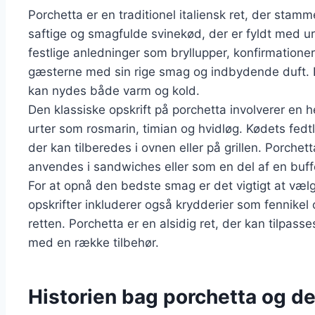
Porchetta er en traditionel italiensk ret, der stamm
saftige og smagfulde svinekød, der er fyldt med urte
festlige anledninger som bryllupper, konfirmationer
gæsterne med sin rige smag og indbydende duft. Po
kan nydes både varm og kold.
Den klassiske opskrift på porchetta involverer en 
urter som rosmarin, timian og hvidløg. Kødets fedtl
der kan tilberedes i ovnen eller på grillen. Porche
anvendes i sandwiches eller som en del af en buff
For at opnå den bedste smag er det vigtigt at vælg
opskrifter inkluderer også krydderier som fennikel 
retten. Porchetta er en alsidig ret, der kan tilpas
med en række tilbehør.
Historien bag porchetta og den