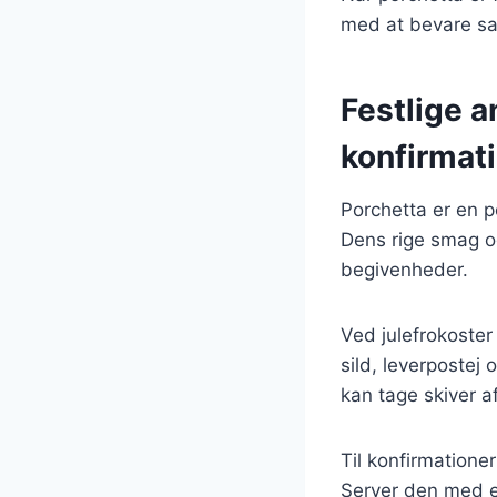
med at bevare sa
Festlige a
konfirmat
Porchetta er en p
Dens rige smag og
begivenheder.
Ved julefrokoster
sild, leverpostej
kan tage skiver a
Til konfirmation
Server den med en