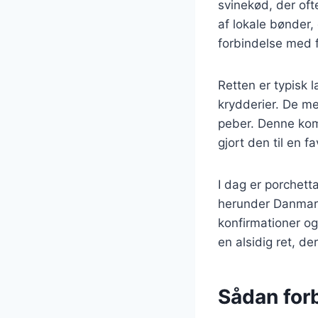
svinekød, der ofte
af lokale bønder,
forbindelse med 
Retten er typisk 
krydderier. De me
peber. Denne kom
gjort den til en f
I dag er porchett
herunder Danmark,
konfirmationer og 
en alsidig ret, d
Sådan forb