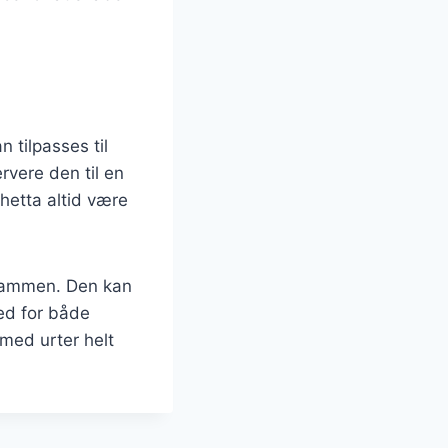
 tilpasses til
vere den til en
chetta altid være
k sammen. Den kan
hed for både
med urter helt