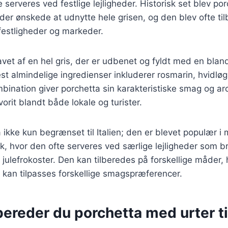
 serveres ved festlige lejligheder. Historisk set blev por
 der ønskede at udnytte hele grisen, og den blev ofte til
festligheder og markeder.
lavet af en hel gris, der er udbenet og fyldt med en blan
st almindelige ingredienser inkluderer rosmarin, hvidløg
bination giver porchetta sin karakteristiske smag og a
avorit blandt både lokale og turister.
a ikke kun begrænset til Italien; den er blevet populær i
 hvor den ofte serveres ved særlige lejligheder som br
julefrokoster. Den kan tilberedes på forskellige måder, h
er kan tilpasses forskellige smagspræferencer.
ereder du porchetta med urter ti