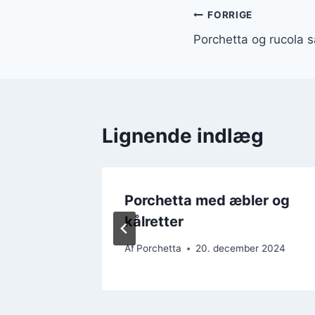
Indlægsnavi
FORRIGE
Porchetta og rucola s
Lignende indlæg
est med
Porchetta med æbler og
kålretter
r 2024
Af
Porchetta
20. december 2024