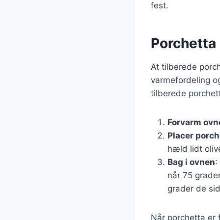
fest.
Porchetta 
At tilberede porc
varmefordeling og 
tilberede porchet
Forvarm ovn
Placer porch
hæld lidt oliv
Bag i ovnen
:
når 75 grader
grader de si
Når porchetta er 