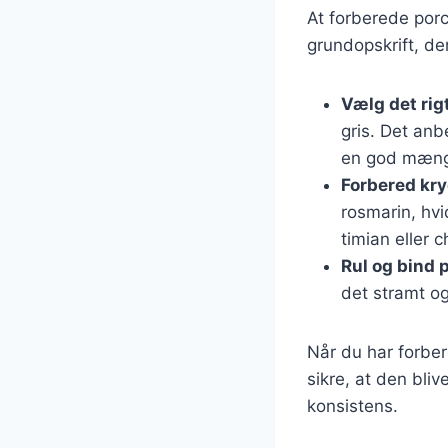
At forberede porc
grundopskrift, de
Vælg det rig
gris. Det anb
en god mængd
Forbered kr
rosmarin, hvi
timian eller c
Rul og bind 
det stramt o
Når du har forbere
sikre, at den bliv
konsistens.