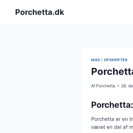
Fortsæt
Porchetta.dk
til
indhold
MAD
|
OPSKRIFTER
Porchetta
Af
Porchetta
28. d
Porchetta:
Porchetta er en t
været en del af m