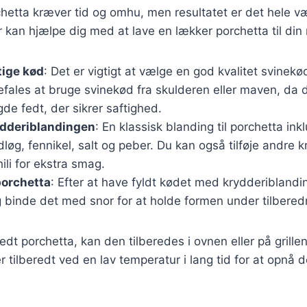
hetta kræver tid og omhu, men resultatet er det hele v
r kan hjælpe dig med at lave en lækker porchetta til din
tige kød
: Det er vigtigt at vælge en god kvalitet svinekø
efales at bruge svinekød fra skulderen eller maven, da 
e fedt, der sikrer saftighed.
ydderiblandingen
: En klassisk blanding til porchetta in
dløg, fennikel, salt og peber. Du kan også tilføje andre 
hili for ekstra smag.
porchetta
: Efter at have fyldt kødet med krydderiblandin
g binde det med snor for at holde formen under tilbered
dt porchetta, kan den tilberedes i ovnen eller på grillen.
er tilberedt ved en lav temperatur i lang tid for at opnå