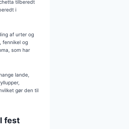
chetta tilberedt
beredt i
ding af urter og
, fennikel og
roma, som har
 mange lande,
yllupper,
vilket gør den til
l fest