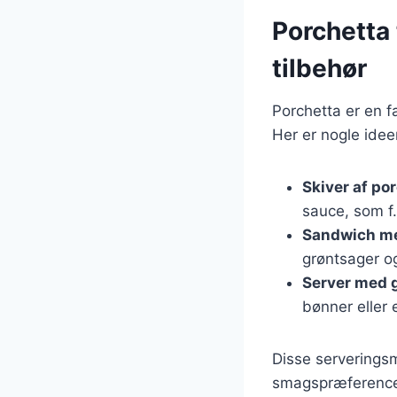
Porchetta
tilbehør
Porchetta er en f
Her er nogle idee
Skiver af po
sauce, som f.
Sandwich me
grøntsager og
Server med 
bønner eller 
Disse serveringsmu
smagspræferencer 