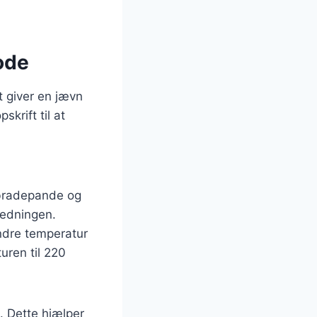
ode
t giver en jævn
skrift til at
 bradepande og
eredningen.
 indre temperatur
uren til 220
. Dette hjælper