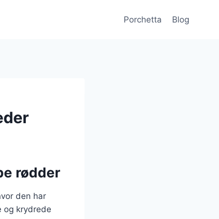
Porchetta
Blog
heder
be rødder
hvor den har
ge og krydrede