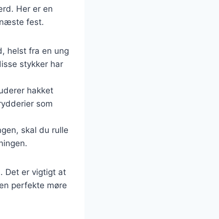
ærd. Her er en
 næste fest.
d, helst fra en ung
disse stykker har
kluderer hakket
krydderier som
gen, skal du rulle
ningen.
 Det er vigtigt at
 den perfekte møre