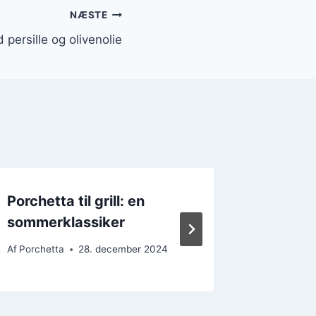
NÆSTE
persille og olivenolie
Porchetta til grill: en
Porchet
sommerklassiker
kødels
Af
Porchetta
28. december 2024
Af
Porchet