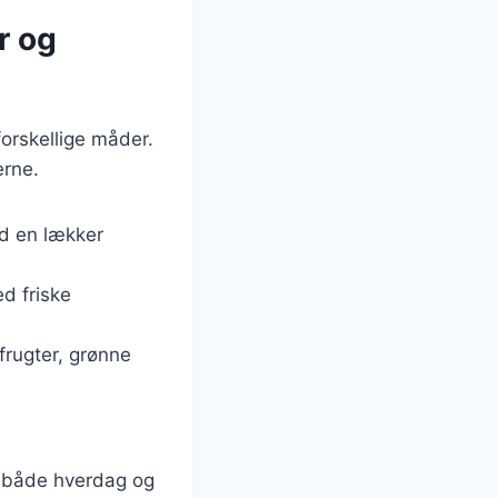
r og
forskellige måder.
erne.
ed en lækker
d friske
rugter, grønne
il både hverdag og