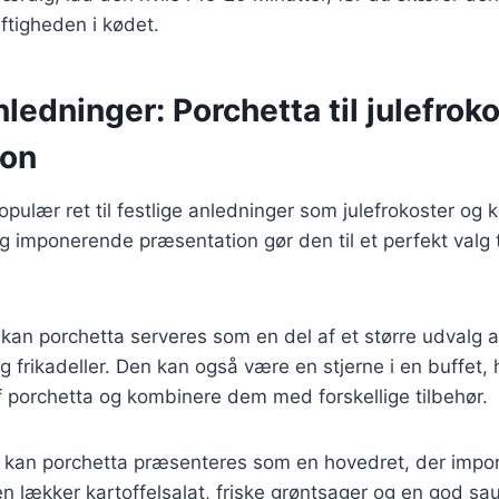
ftigheden i kødet.
nledninger: Porchetta til julefrok
ion
opulær ret til festlige anledninger som julefrokoster og 
 imponerende præsentation gør den til et perfekt valg 
 kan porchetta serveres som en del af et større udvalg a
 og frikadeller. Den kan også være en stjerne i en buffet
f porchetta og kombinere dem med forskellige tilbehør.
er kan porchetta præsenteres som en hovedret, der impo
 lækker kartoffelsalat, friske grøntsager og en god sa