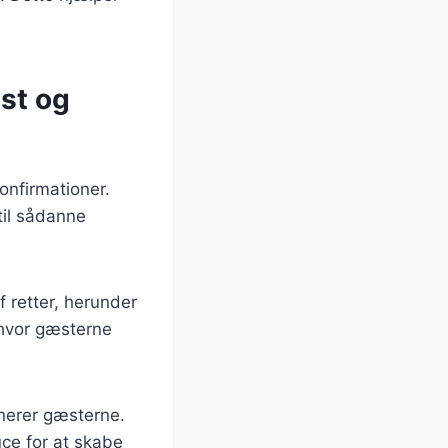
ost og
konfirmationer.
til sådanne
f retter, herunder
, hvor gæsterne
nerer gæsterne.
uce for at skabe