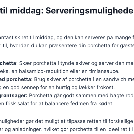
 til middag: Serveringsmulighede
antastisk ret til middag, og den kan serveres på mange 
r til, hvordan du kan præsentere din porchetta for gæst
rchetta
: Skær porchetta i tynde skiver og server den m
eks. en balsamico-reduktion eller en timiansauce.
d porchetta
: Brug skiver af porchetta i en sandwich me
 en god sennep for en hurtig og lækker frokost.
grøntsager
: Porchetta går godt sammen med bagte rodf
en frisk salat for at balancere fedmen fra kødet.
ligheder gør det muligt at tilpasse retten til forskellige
og anledninger, hvilket gør porchetta til en ideel ret t