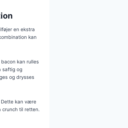
ion
føjer en ekstra
 kombination kan
f bacon kan rulles
 saftig og
eges og drysses
. Dette kan være
 crunch til retten.