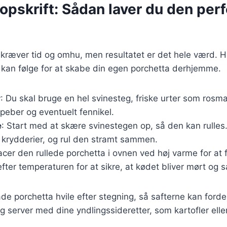
opskrift: Sådan laver du den per
 kræver tid og omhu, men resultatet er det hele værd. H
 kan følge for at skabe din egen porchetta derhjemme.
r
: Du skal bruge en hel svinesteg, friske urter som rosma
, peber og eventuelt fennikel.
e
: Start med at skære svinestegen op, så den kan rulles
 krydderier, og rul den stramt sammen.
lacer den rullede porchetta i ovnen ved høj varme for at
ter temperaturen for at sikre, at kødet bliver mørt og sa
lade porchetta hvile efter stegning, så safterne kan ford
og server med dine yndlingssideretter, som kartofler elle