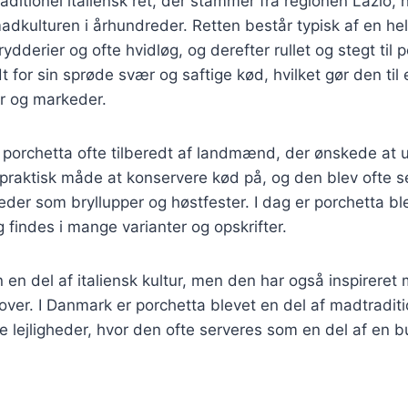
raditionel italiensk ret, der stammer fra regionen Lazio, 
adkulturen i århundreder. Retten består typisk af en hel
rydderier og ofte hvidløg, og derefter rullet og stegt til p
 for sin sprøde svær og saftige kød, hvilket gør den til 
er og markeder.
v porchetta ofte tilberedt af landmænd, der ønskede at 
 praktisk måde at konservere kød på, og den blev ofte s
eder som bryllupper og høstfester. I dag er porchetta b
g findes i mange varianter og opskrifter.
n en del af italiensk kultur, men den har også inspirere
ver. I Danmark er porchetta blevet en del af madtradit
ge lejligheder, hvor den ofte serveres som en del af en b