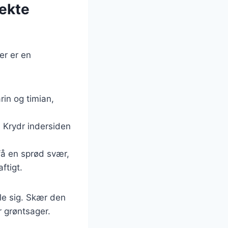
fekte
er er en
rin og timian,
. Krydr indersiden
 få en sprød svær,
ftigt.
ele sig. Skær den
r grøntsager.