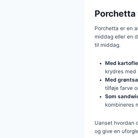
Porchetta 
Porchetta er en a
middag eller en d
til middag.
Med kartofle
krydres med 
Med grøntsa
tilføje farve
Som sandwi
kombineres m
Uanset hvordan du
og give en uforg