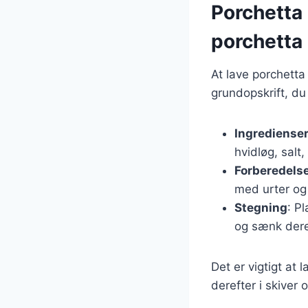
Porchetta 
porchetta
At lave porchetta
grundopskrift, du
Ingrediense
hvidløg, salt
Forberedels
med urter og
Stegning
: P
og sænk deref
Det er vigtigt at 
derefter i skiver 