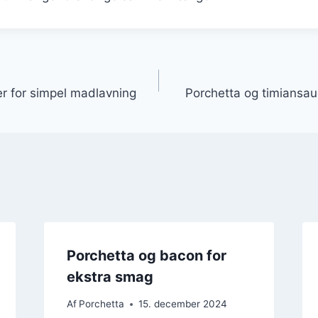
gation
er for simpel madlavning
Porchetta og timiansauc
Porchetta og bacon for
ekstra smag
Af
Porchetta
15. december 2024