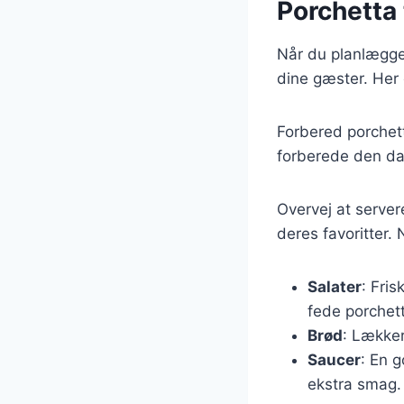
Porchetta
Når du planlægger
dine gæster. Her e
Forbered porchet
forberede den dag
Overvej at server
deres favoritter.
Salater
: Fris
fede porchet
Brød
: Lækker
Saucer
: En 
ekstra smag.