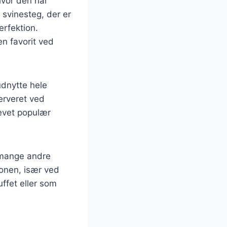
hvor den har
 svinesteg, der er
erfektion.
en favorit ved
udnytte hele
erveret ved
levet populær
t mange andre
ionen, især ved
uffet eller som