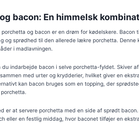
 og bacon: En himmelsk kombinat
porchetta og bacon er en drøm for kødelskere. Bacon til
g og sprødhed til den allerede lækre porchetta. Denne
måder i madlavningen.
n du indarbejde bacon i selve porchetta-fyldet. Skiver a
 sammen med urter og krydderier, hvilket giver en ekstra
ternativt kan bacon bruges som en topping, der sprødst
 porchetta.
d er at servere porchetta med en side af sprødt bacon
h eller en festlig middag, hvor baconet tilføjer en ekstra