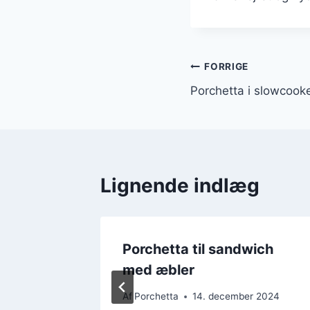
Indlægsnavi
FORRIGE
Porchetta i slowcook
Lignende indlæg
enolie
Porchetta til sandwich
 til
med æbler
Af
Porchetta
14. december 2024