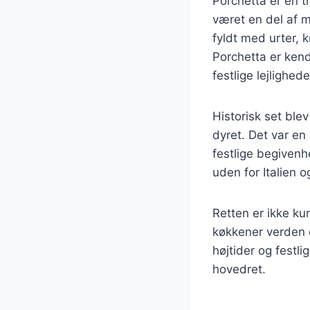
Porchetta er en t
været en del af m
fyldt med urter, k
Porchetta er kendt
festlige lejlighed
Historisk set ble
dyret. Det var en
festlige begivenh
uden for Italien o
Retten er ikke ku
køkkener verden o
højtider og festli
hovedret.