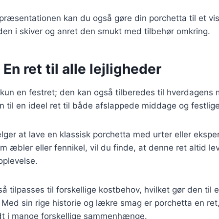
ræsentationen kan du også gøre din porchetta til et vi
en i skiver og anret den smukt med tilbehør omkring.
En ret til alle lejligheder
 kun en festret; den kan også tilberedes til hverdagens 
n til en ideel ret til både afslappede middage og festli
ger at lave en klassisk porchetta med urter eller eksp
om æbler eller fennikel, vil du finde, at denne ret altid le
oplevelse.
å tilpasses til forskellige kostbehov, hvilket gør den ti
 Med sin rige historie og lækre smag er porchetta en ret,
nydt i mange forskellige sammenhænge.