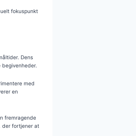
suelt fokuspunkt
måltider. Dens
ge begivenheder.
erimentere med
verer en
l en fremragende
 der fortjener at