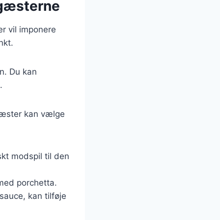
 gæsterne
r vil imponere
nkt.
en. Du kan
.
 gæster kan vælge
skt modspil til den
 med porchetta.
auce, kan tilføje