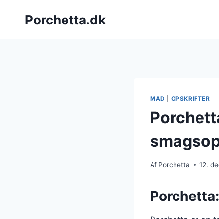
Fortsæt
Porchetta.dk
til
indhold
MAD
|
OPSKRIFTER
Porchett
smagsop
Af
Porchetta
12. d
Porchetta: