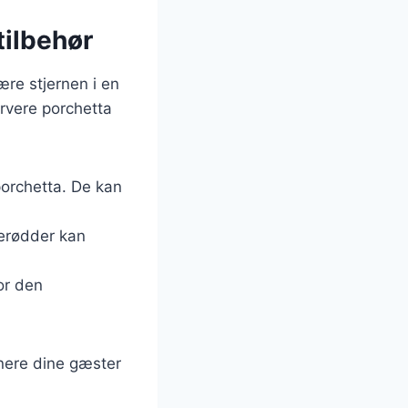
tilbehør
ære stjernen i en
ervere porchetta
 porchetta. De kan
lerødder kan
or den
onere dine gæster