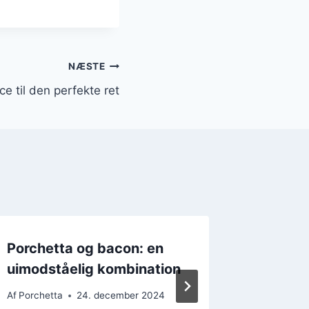
NÆSTE
e til den perfekte ret
Porchetta og bacon: en
Porche
uimodståelig kombination
rødvins
midda
Af
Porchetta
24. december 2024