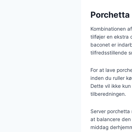
Porchetta
Kombinationen af
tilføjer en ekstr
baconet er indarb
tilfredsstillende
For at lave porch
inden du ruller k
Dette vil ikke ku
tilberedningen.
Server porchetta 
at balancere den r
middag derhjem