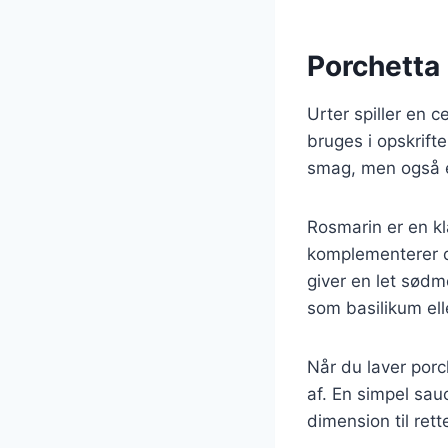
Porchetta 
Urter spiller en c
bruges i opskrifte
smag, men også e
Rosmarin er en kl
komplementerer de
giver en let sød
som basilikum elle
Når du laver porc
af. En simpel sauc
dimension til ret