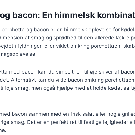
 og bacon: En himmelsk kombinat
 porchetta og bacon er en himmelsk oplevelse for køde
a dimension af smag og sprødhed til den allerede lækre p
ejdet i fyldningen eller viklet omkring porchettaen, skab
 smagsoplevelse.
etta med bacon kan du simpelthen tilføje skiver af bacon 
ødet. Alternativt kan du vikle bacon omkring porchettaen
n tilføje smag, men også hjælpe med at holde kødet saft
med bacon sammen med en frisk salat eller nogle grille
ige smag. Det er en perfekt ret til festlige lejligheder el
me.