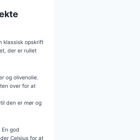
fekte
 klassisk opskrift
t, der er rullet
er og olivenolie.
tten over for at
dtil den er mør og
. En god
der Celsius for at