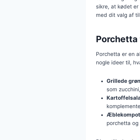
sikre, at kødet e
med dit valg af ti
Porchetta 
Porchetta er en a
nogle ideer til, 
Grillede grø
som zucchini
Kartoffelsal
komplementer
Æblekompo
porchetta og t