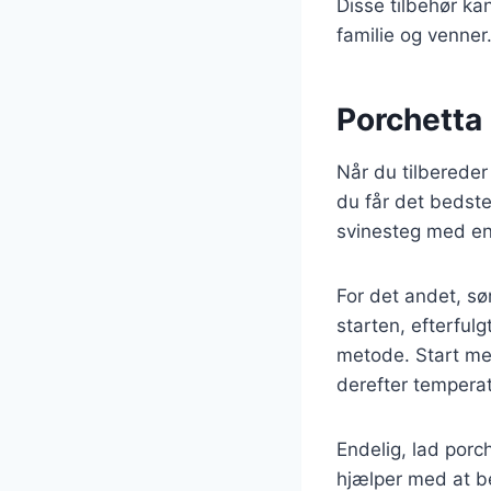
Disse tilbehør k
familie og venner
Porchetta 
Når du tilbereder 
du får det bedste 
svinesteg med en
For det andet, sø
starten, efterful
metode. Start med
derefter temperatu
Endelig, lad porc
hjælper med at be