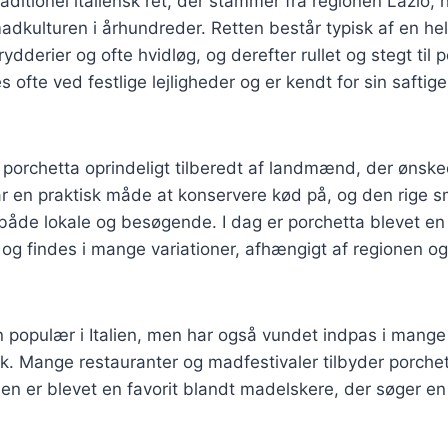
raditionel italiensk ret, der stammer fra regionen Lazio, 
adkulturen i århundreder. Retten består typisk af en hel
rydderier og ofte hvidløg, og derefter rullet og stegt til p
s ofte ved festlige lejligheder og er kendt for sin safti
v porchetta oprindeligt tilberedt af landmænd, der ønsk
ar en praktisk måde at konservere kød på, og den rige s
 både lokale og besøgende. I dag er porchetta blevet en 
 og findes i mange variationer, afhængigt af regionen og
n populær i Italien, men har også vundet indpas i mange
. Mange restauranter og madfestivaler tilbyder porchet
n er blevet en favorit blandt madelskere, der søger en