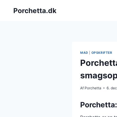
Fortsæt
Porchetta.dk
til
indhold
MAD
|
OPSKRIFTER
Porchett
smagsop
Af
Porchetta
6. de
Porchetta: