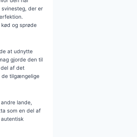
hvor den har
 svinesteg, der er
erfektion.
ge kød og sprøde
ede at udnytte
mag gjorde den til
del af det
 de tilgængelige
 andre lande,
ta som en del af
 autentisk