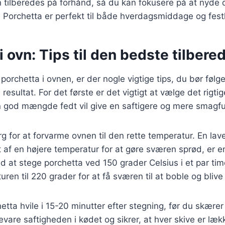
an tilberedes på forhånd, så du kan fokusere på at nyd
. Porchetta er perfekt til både hverdagsmiddage og festli
i ovn: Tips til den bedste tilbere
porchetta i ovnen, er der nogle vigtige tips, du bør følge 
resultat. For det første er det vigtigt at vælge det rigti
 god mængde fedt vil give en saftigere og mere smagful
rg for at forvarme ovnen til den rette temperatur. En lav
gt af en højere temperatur for at gøre sværen sprød, er en
 at stege porchetta ved 150 grader Celsius i et par ti
ren til 220 grader for at få sværen til at boble og blive
hetta hvile i 15-20 minutter efter stegning, før du skære
vare saftigheden i kødet og sikrer, at hver skive er lækk