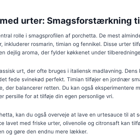
med urter: Smagsforstærkning til
entral rolle i smagsprofilen af porchetta. De mest alminde
r, inkluderer rosmarin, timian og fennikel. Disse urter tilf
n dejlig aroma, der fylder køkkenet under tilberedning
assisk urt, der ofte bruges i italiensk madlavning. Dens
t fede svinekød perfekt. Timian tilføjer en jordnær sm
me, der balancerer retten. Du kan også eksperimentere 
r persille for at tilføje din egen personlige vri.
hetta, kan du også overveje at lave en urtesauce til at 
e lavet med friske urter, olivenolie og citronsaft kan tilf
ten og gøre den endnu mere lækker.