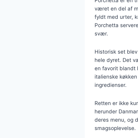
Porchetta er en t
været en del af m
fyldt med urter, k
Porchetta servere
svær.
Historisk set ble
hele dyret. Det v
en favorit blandt
italienske køkken
ingredienser.
Retten er ikke ku
herunder Danmark
deres menu, og de
smagsoplevelse.