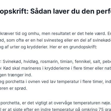
opskrift: Sådan laver du den per
 kræver tid og omhu, men resultatet er det hele værd. En
d, som ofte er en hel svinesteg eller en del af svinekøde
g af urter og krydderier. Her er en grundopskrift:
r
: Svinekød, hvidløg, rosmarin, timian, fennikel, salt, peb
e
: Kød skal marineres i krydderierne i flere timer eller na
gen trænger ind.
teg porchetta i ovnen ved lav temperatur i flere timer, in
æren er sprød.
 porchetta, er det vigtigt at overvåge temperaturen nøje
 er at sigte efter en indre temperatur på omkring 75 gra