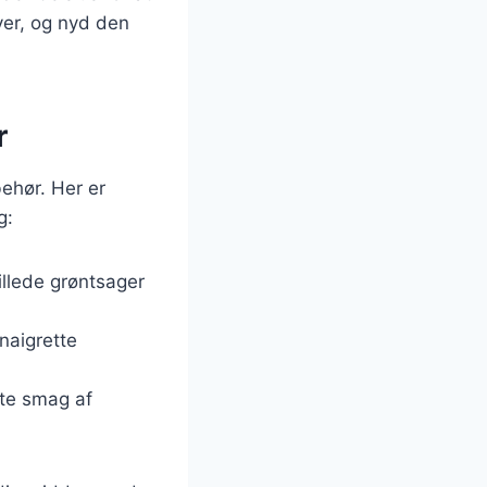
ver, og nyd den
r
behør. Her er
g:
illede grøntsager
inaigrette
te smag af