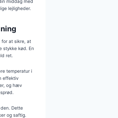
e din middag med
ge lejligheder.
dning
for at sikre, at
ge stykke kød. En
d ret.
ere temperatur i
 effektiv
mer, og hæv
 sprød.
r den. Dette
er og saftig.