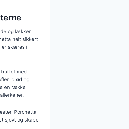
sterne
ende og lækker.
hetta helt sikkert
ler skæres i
n buffet med
fler, brød og
ere en række
llerkener.
ster. Porchetta
t sjovt og skabe