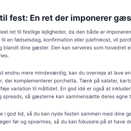
til fest: En ret der imponerer gæ
deel ret til festlige lejligheder, da den både er imponer
il en fødselsdag, konfirmation eller julefrokost, vil porc
g blandt dine gæster. Den kan serveres som hovedret el
hes.
fest endnu mere mindeværdig, kan du overveje at lave e
hør, der komplementerer porchetta. Tænk på salater, karto
lføje variation til måltidet. En god idé er også at inklud
 og spreads, så gæsterne kan sammensætte deres egne ta
e i god tid, så du kan nyde festen sammen med dine gæ
agen før og opvarmes, så du kan fokusere på at have de