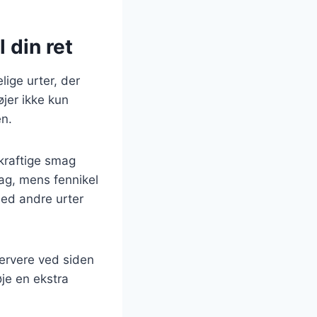
 din ret
lige urter, der
øjer ikke kun
en.
 kraftige smag
ag, mens fennikel
med andre urter
servere ved siden
øje en ekstra