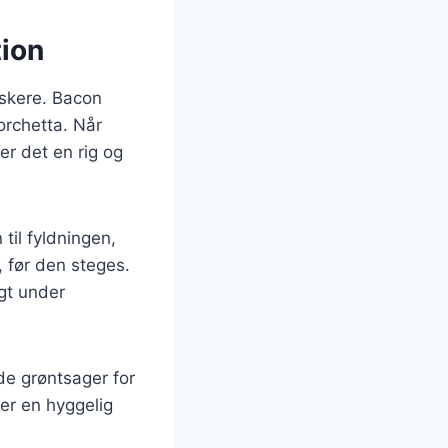
ion
lskere. Bacon
orchetta. Når
er det en rig og
til fyldningen,
, før den steges.
igt under
de grøntsager for
ler en hyggelig