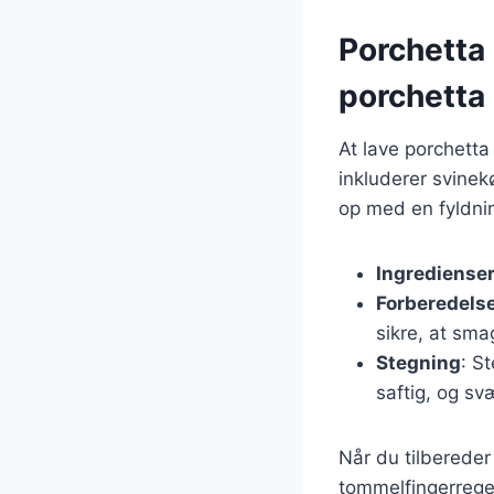
Porchetta 
porchetta
At lave porchetta
inkluderer svinekø
op med en fyldnin
Ingrediense
Forberedels
sikre, at sma
Stegning
: S
saftig, og sv
Når du tilbereder
tommelfingerregel