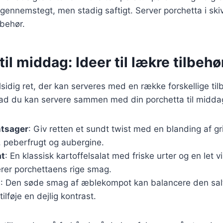
r gennemstegt, men stadig saftigt. Server porchetta i ski
lbehør.
til middag: Ideer til lækre tilbehø
lsidig ret, der kan serveres med en række forskellige til
hvad du kan servere sammen med din porchetta til midda
ntsager
: Giv retten et sundt twist med en blanding af gr
, peberfrugt og aubergine.
at
: En klassisk kartoffelsalat med friske urter og en let v
er porchettaens rige smag.
t
: Den søde smag af æblekompot kan balancere den sal
ilføje en dejlig kontrast.