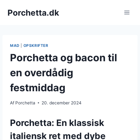
Fortsæt
Porchetta.dk
til
indhold
MAD
|
OPSKRIFTER
Porchetta og bacon til
en overdådig
festmiddag
Af
Porchetta
20. december 2024
Porchetta: En klassisk
italiensk ret med dybe