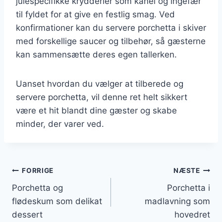
julespecifikke krydderier som kanel og ingefær
til fyldet for at give en festlig smag. Ved
konfirmationer kan du servere porchetta i skiver
med forskellige saucer og tilbehør, så gæsterne
kan sammensætte deres egen tallerken.
Uanset hvordan du vælger at tilberede og
servere porchetta, vil denne ret helt sikkert
være et hit blandt dine gæster og skabe
minder, der varer ved.
Indlægsnavigation
FORRIGE
NÆSTE
Porchetta og
Porchetta i
flødeskum som delikat
madlavning som
dessert
hovedret