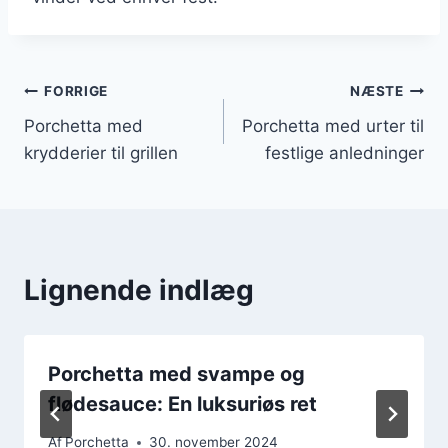
Indlægsnavigation
FORRIGE
NÆSTE
Porchetta med
Porchetta med urter til
krydderier til grillen
festlige anledninger
Lignende indlæg
Porchetta med svampe og
flødesauce: En luksuriøs ret
Af
Porchetta
30. november 2024