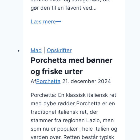
gør den til en favorit ved…
Porchetta
Læs mere
med
svinekød
i
Mad
|
Opskrifter
skiver
Porchetta med bønner
og friske urter
Af
Porchetta
21. december 2024
Porchetta: En klassisk italiensk ret
med dybe rødder Porchetta er en
traditionel italiensk ret, der
stammer fra regionen Lazio, men
som nu er populær i hele Italien og
verden over. Retten består typisk