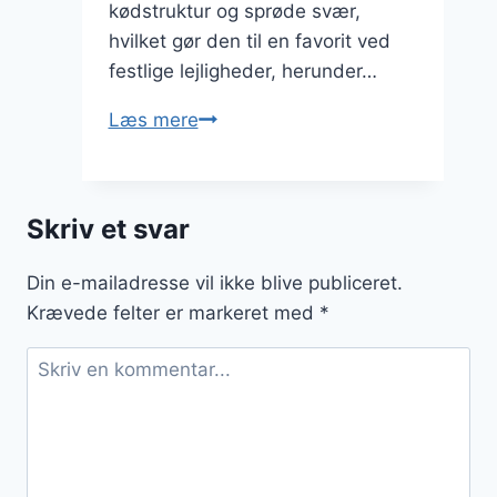
kødstruktur og sprøde svær,
hvilket gør den til en favorit ved
festlige lejligheder, herunder…
Porchetta
Læs mere
til
påske
sammenkomst
Skriv et svar
opskrift
Din e-mailadresse vil ikke blive publiceret.
Krævede felter er markeret med
*