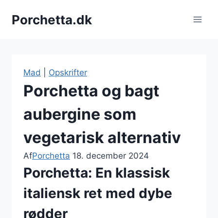
Fortsæt
Porchetta.dk
til
indhold
Mad
|
Opskrifter
Porchetta og bagt
aubergine som
vegetarisk alternativ
Af
Porchetta
18. december 2024
Porchetta: En klassisk
italiensk ret med dybe
rødder