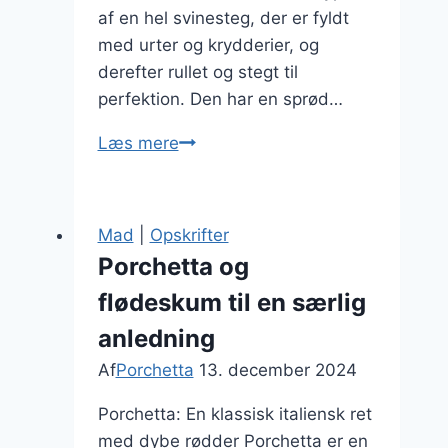
af en hel svinesteg, der er fyldt
med urter og krydderier, og
derefter rullet og stegt til
perfektion. Den har en sprød…
Porchetta
Læs mere
med
bønner
og
Mad
|
Opskrifter
friske
Porchetta og
urter
flødeskum til en særlig
anledning
Af
Porchetta
13. december 2024
Porchetta: En klassisk italiensk ret
med dybe rødder Porchetta er en