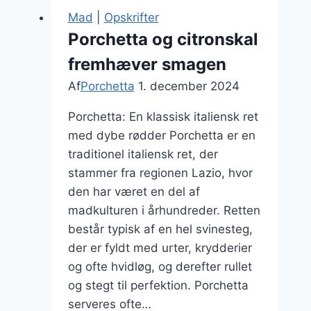
med
Mad
|
Opskrifter
lækre
Porchetta og citronskal
fyldninger
fremhæver smagen
Af
Porchetta
1. december 2024
Porchetta: En klassisk italiensk ret
med dybe rødder Porchetta er en
traditionel italiensk ret, der
stammer fra regionen Lazio, hvor
den har været en del af
madkulturen i århundreder. Retten
består typisk af en hel svinesteg,
der er fyldt med urter, krydderier
og ofte hvidløg, og derefter rullet
og stegt til perfektion. Porchetta
serveres ofte…