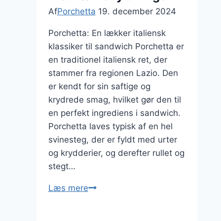
Af
Porchetta
19. december 2024
Porchetta: En lækker italiensk
klassiker til sandwich Porchetta er
en traditionel italiensk ret, der
stammer fra regionen Lazio. Den
er kendt for sin saftige og
krydrede smag, hvilket gør den til
en perfekt ingrediens i sandwich.
Porchetta laves typisk af en hel
svinesteg, der er fyldt med urter
og krydderier, og derefter rullet og
stegt…
Porchetta
Læs mere
til
sandwich