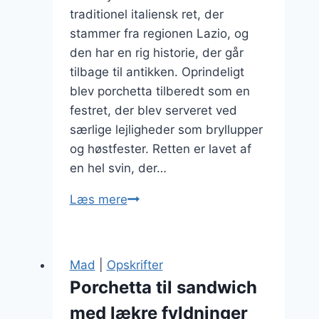
traditionel italiensk ret, der
stammer fra regionen Lazio, og
den har en rig historie, der går
tilbage til antikken. Oprindeligt
blev porchetta tilberedt som en
festret, der blev serveret ved
særlige lejligheder som bryllupper
og høstfester. Retten er lavet af
en hel svin, der…
Porchetta
Læs mere
og
flødeskum
til
Mad
|
Opskrifter
en
Porchetta til sandwich
særlig
med lækre fyldninger
anledning