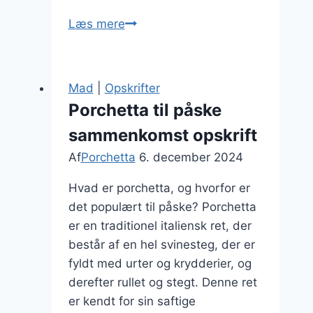
Porchetta
Læs mere
og
citronskal
fremhæver
Mad
|
Opskrifter
smagen
Porchetta til påske
sammenkomst opskrift
Af
Porchetta
6. december 2024
Hvad er porchetta, og hvorfor er
det populært til påske? Porchetta
er en traditionel italiensk ret, der
består af en hel svinesteg, der er
fyldt med urter og krydderier, og
derefter rullet og stegt. Denne ret
er kendt for sin saftige