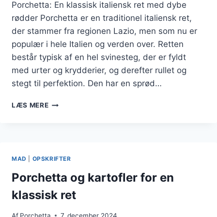
Porchetta: En klassisk italiensk ret med dybe
rødder Porchetta er en traditionel italiensk ret,
der stammer fra regionen Lazio, men som nu er
populær i hele Italien og verden over. Retten
består typisk af en hel svinesteg, der er fyldt
med urter og krydderier, og derefter rullet og
stegt til perfektion. Den har en sprød…
PORCHETTA
LÆS MERE
MED
PERSILLE
OG
OLIVENOLIE
MAD
|
OPSKRIFTER
Porchetta og kartofler for en
klassisk ret
Af
Porchetta
7. december 2024