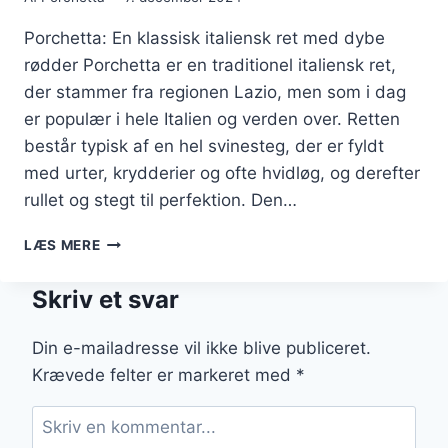
Porchetta: En klassisk italiensk ret med dybe
rødder Porchetta er en traditionel italiensk ret,
der stammer fra regionen Lazio, men som i dag
er populær i hele Italien og verden over. Retten
består typisk af en hel svinesteg, der er fyldt
med urter, krydderier og ofte hvidløg, og derefter
rullet og stegt til perfektion. Den…
PORCHETTA
LÆS MERE
OG
KARTOFLER
Skriv et svar
FOR
EN
KLASSISK
Din e-mailadresse vil ikke blive publiceret.
RET
Krævede felter er markeret med
*