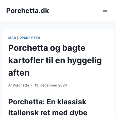
Fortsæt
Porchetta.dk
til
indhold
MAD
|
OPSKRIFTER
Porchetta og bagte
kartofler til en hyggelig
aften
Af
Porchetta
13. december 2024
Porchetta: En klassisk
italiensk ret med dybe