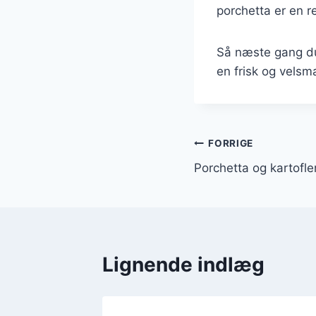
porchetta er en r
Så næste gang du 
en frisk og velsm
Indlægsnavi
FORRIGE
Porchetta og kartofle
Lignende indlæg