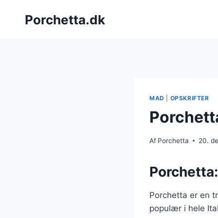
Fortsæt
Porchetta.dk
til
indhold
MAD
|
OPSKRIFTER
Porchetta
Af
Porchetta
20. d
Porchetta:
Porchetta er en t
populær i hele Ita