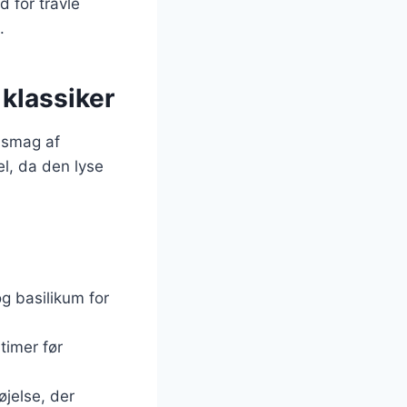
d for travle
.
 klassiker
e smag af
l, da den lyse
og basilikum for
 timer før
øjelse, der