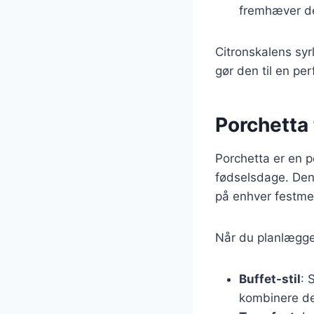
fremhæver de
Citronskalens sy
gør den til en pe
Porchetta 
Porchetta er en po
fødselsdage. Den
på enhver festme
Når du planlægge
Buffet-stil
: 
kombinere det