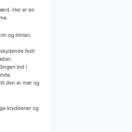
værd. Her er en
mme.
rin og timian,
erskydende fedt
peber.
dingen ind i
inde.
dtil den er mør og
ge krydderier og