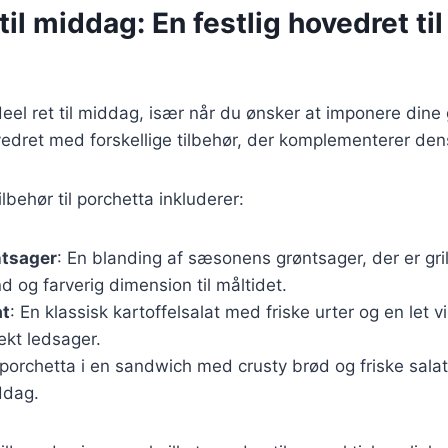
til middag: En festlig hovedret ti
deel ret til middag, især når du ønsker at imponere din
edret med forskellige tilbehør, der komplementerer den
lbehør til porchetta inkluderer:
ntsager
: En blanding af sæsonens grøntsager, der er grill
nd og farverig dimension til måltidet.
at
: En klassisk kartoffelsalat med friske urter og en let v
ekt ledsager.
 porchetta i en sandwich med crusty brød og friske sala
ddag.