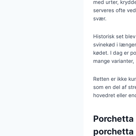
med urter, krydder
serveres ofte ved 
svær.
Historisk set ble
svinekød i længer
kødet. I dag er p
mange varianter, 
Retten er ikke ku
som en del af str
hovedret eller en
Porchetta 
porchetta