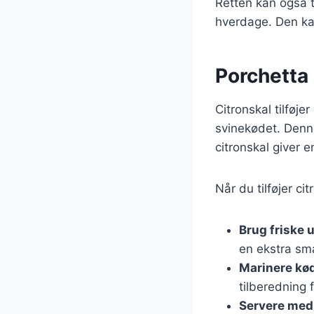
Retten kan også ti
hverdage. Den kan 
Porchetta 
Citronskal tilføje
svinekødet. Denn
citronskal giver e
Når du tilføjer ci
Brug friske u
en ekstra sm
Marinere kø
tilberedning 
Servere med