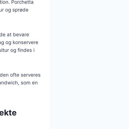
ktion. Porchetta
tur og sprøde
ede at bevare
mag og konservere
ltur og findes i
 den ofte serveres
 sandwich, som en
fekte