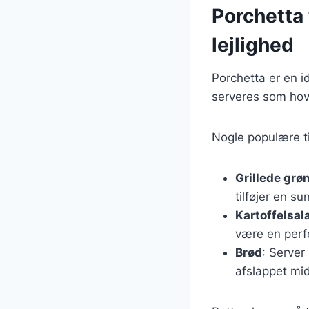
Porchetta 
lejlighed
Porchetta er en i
serveres som hov
Nogle populære ti
Grillede grø
tilføjer en su
Kartoffelsal
være en perf
Brød
: Server
afslappet mi