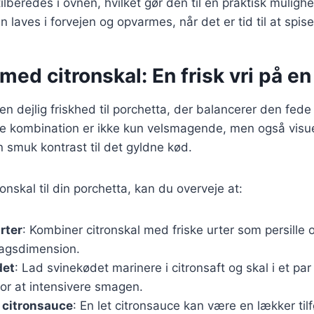
lberedes i ovnen, hvilket gør den til en praktisk mulighe
laves i forvejen og opvarmes, når det er tid til at spise
med citronskal: En frisk vri på en
r en dejlig friskhed til porchetta, der balancerer den fed
e kombination er ikke kun velsmagende, men også visue
n smuk kontrast til det gyldne kød.
tronskal til din porchetta, kan du overveje at:
rter
: Kombiner citronskal med friske urter som persille 
agsdimension.
det
: Lad svinekødet marinere i citronsaft og skal i et par
for at intensivere smagen.
 citronsauce
: En let citronsauce kan være en lækker tilf