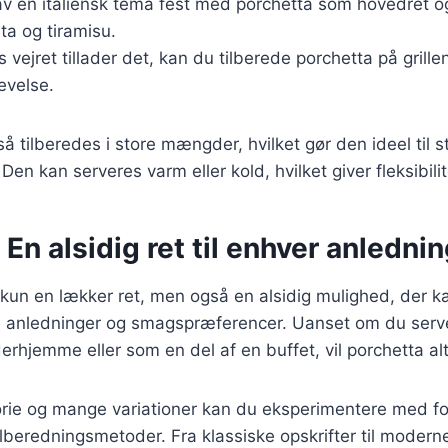
av en italiensk tema fest med porchetta som hovedret o
sta og tiramisu.
s vejret tillader det, kan du tilberede porchetta på grille
evelse.
å tilberedes i store mængder, hvilket gør den ideel til s
n kan serveres varm eller kold, hvilket giver fleksibilit
 En alsidig ret til enhver anledni
 kun en lækker ret, men også en alsidig mulighed, der kan
e anledninger og smagspræferencer. Uanset om du server
erhjemme eller som en del af en buffet, vil porchetta al
orie og mange variationer kan du eksperimentere med fo
ilberedningsmetoder. Fra klassiske opskrifter til moderne