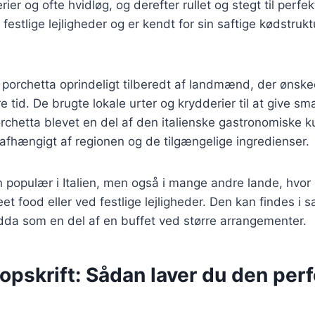
ier og ofte hvidløg, og derefter rullet og stegt til perfe
festlige lejligheder og er kendt for sin saftige kødstruk
v porchetta oprindeligt tilberedt af landmænd, der ønsk
e tid. De brugte lokale urter og krydderier til at give s
orchetta blevet en del af den italienske gastronomiske ku
afhængigt af regionen og de tilgængelige ingredienser.
n populær i Italien, men også i mange andre lande, hvor
eet food eller ved festlige lejligheder. Den kan findes i
dda som en del af en buffet ved større arrangementer.
opskrift: Sådan laver du den per