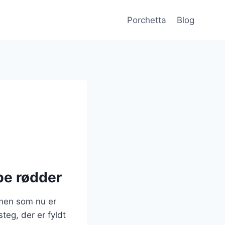
Porchetta
Blog
be rødder
, men som nu er
teg, der er fyldt