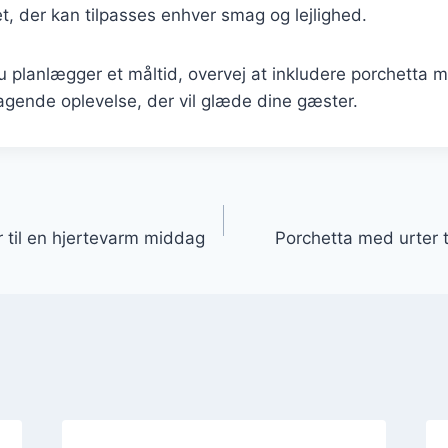
et, der kan tilpasses enhver smag og lejlighed.
planlægger et måltid, overvej at inkludere porchetta me
agende oplevelse, der vil glæde dine gæster.
gation
r til en hjertevarm middag
Porchetta med urter ti