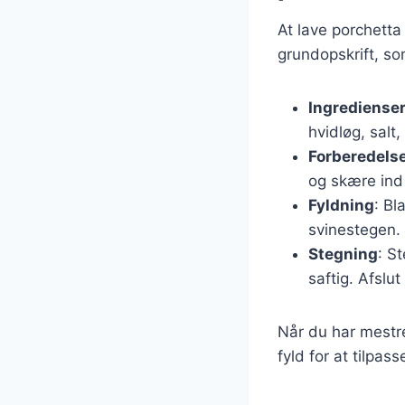
At lave porchetta
grundopskrift, s
Ingrediense
hvidløg, salt
Forberedels
og skære ind 
Fyldning
: Bl
svinestegen. 
Stegning
: S
saftig. Afslut
Når du har mestre
fyld for at tilpass