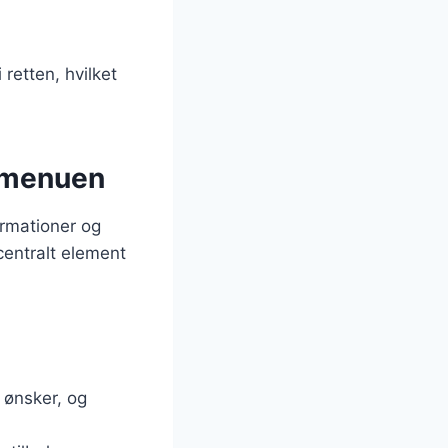
retten, hvilket
stmenuen
firmationer og
entralt element
 ønsker, og