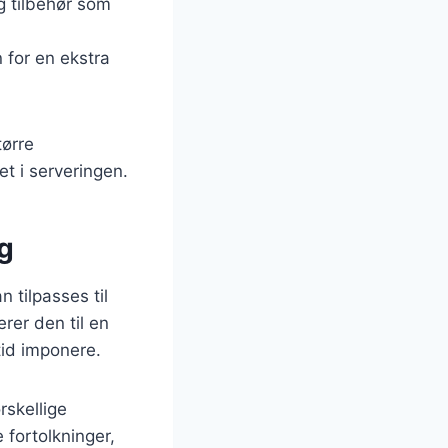
g tilbehør som
n for en ekstra
tørre
et i serveringen.
ng
 tilpasses til
er den til en
tid imponere.
rskellige
 fortolkninger,