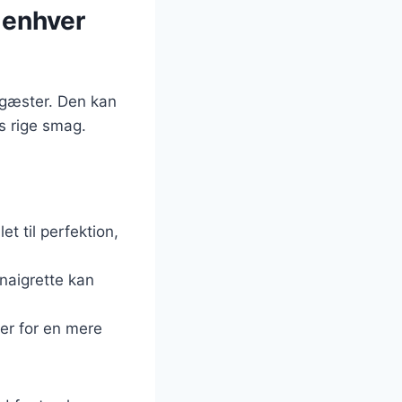
l enhver
e gæster. Den kan
s rige smag.
et til perfektion,
inaigrette kan
ter for en mere