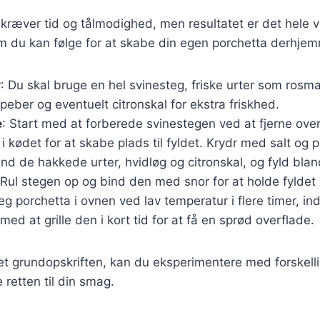
 kræver tid og tålmodighed, men resultatet er det hele 
om du kan følge for at skabe din egen porchetta derhje
r
: Du skal bruge en hel svinesteg, friske urter som rosma
, peber og eventuelt citronskal for ekstra friskhed.
e
: Start med at forberede svinestegen ved at fjerne ov
i kødet for at skabe plads til fyldet. Krydr med salt og 
and de hakkede urter, hvidløg og citronskal, og fyld blan
Rul stegen op og bind den med snor for at holde fyldet 
teg porchetta i ovnen ved lav temperatur i flere timer, in
 med at grille den i kort tid for at få en sprød overflade.
t grundopskriften, kan du eksperimentere med forskelli
e retten til din smag.