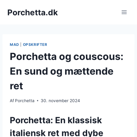
Fortsæt
Porchetta.dk
til
indhold
MAD
|
OPSKRIFTER
Porchetta og couscous:
En sund og mættende
ret
Af
Porchetta
30. november 2024
Porchetta: En klassisk
italiensk ret med dybe