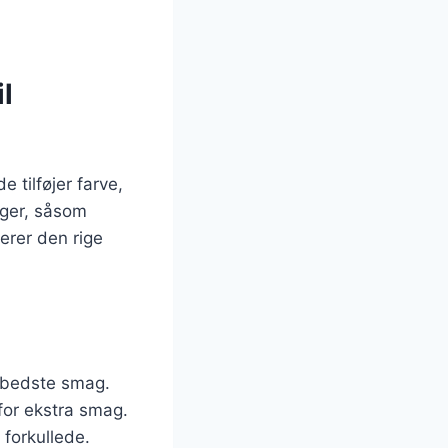
l
 tilføjer farve,
ager, såsom
erer den rige
 bedste smag.
 for ekstra smag.
 forkullede.