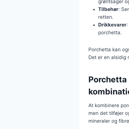
grøntsager o
Tilbehør
: Se
retten.
Drikkevarer
:
porchetta.
Porchetta kan ogs
Det er en alsidig
Porchetta
kombinati
At kombinere por
men det tilføjer
mineraler og fibr