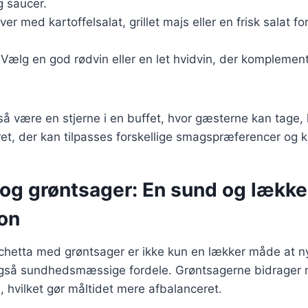
g saucer.
rver med kartoffelsalat, grillet majs eller en frisk salat f
 Vælg en god rødvin eller en let hvidvin, der kompleme
å være en stjerne i en buffet, hvor gæsterne kan tage,
 ret, der kan tilpasses forskellige smagspræferencer og 
 og grøntsager: En sund og lække
on
chetta med grøntsager er ikke kun en lækker måde at ny
 også sundhedsmæssige fordele. Grøntsagerne bidrager 
e, hvilket gør måltidet mere afbalanceret.