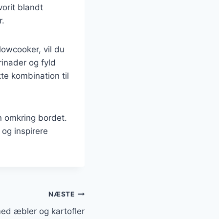
orit blandt
r.
lowcooker, vil du
inader og fyld
te kombination til
n omkring bordet.
 og inspirere
NÆSTE
 med æbler og kartofler