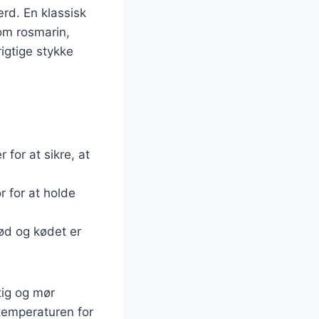
rd. En klassisk
som rosmarin,
rigtige stykke
 for at sikre, at
r for at holde
rød og kødet er
tig og mør
 temperaturen for