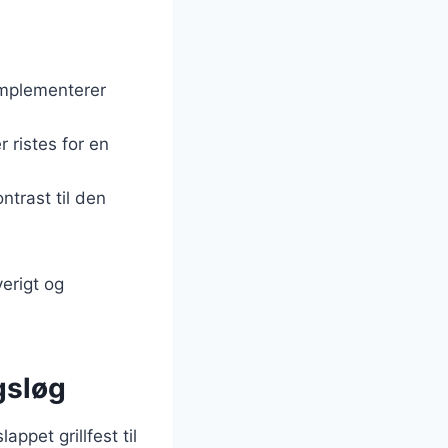
komplementerer
r ristes for en
ntrast til den
erigt og
agsløg
appet grillfest til