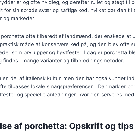
rydderier og ofte hvidløg, og derefter rullet og stegt til p
 for sin sprøde svær og saftige kød, hvilket gør den til 
er og markeder.
v porchetta ofte tilberedt af landmænd, der ønskede at 
 praktisk måde at konservere kød på, og den blev ofte s
eder som bryllupper og høstfester. I dag er porchetta b
og findes i mange varianter og tilberedningsmetoder.
n en del af italiensk kultur, men den har også vundet in
fte tilpasses lokale smagspræferencer. I Danmark er po
illfester og specielle anledninger, hvor den serveres med 
se af porchetta: Opskrift og tips