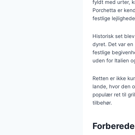
fyldt med urter, k
Porchetta er kendt
festlige lejlighed
Historisk set ble
dyret. Det var en
festlige begivenh
uden for Italien 
Retten er ikke ku
lande, hvor den o
populær ret til gr
tilbehør.
Forberedel