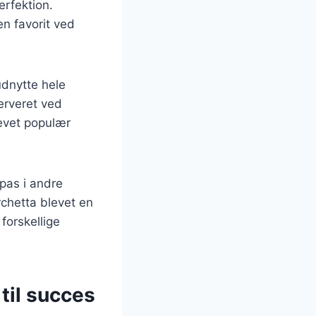
erfektion.
en favorit ved
udnytte hele
erveret ved
levet populær
dpas i andre
rchetta blevet en
forskellige
 til succes