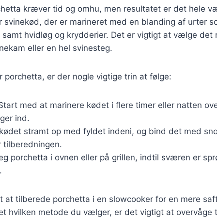
hetta kræver tid og omhu, men resultatet er det hele væ
er svinekød, der er marineret med en blanding af urter 
, samt hvidløg og krydderier. Det er vigtigt at vælge det 
inekam eller en hel svinesteg.
porchetta, er der nogle vigtige trin at følge:
 Start med at marinere kødet i flere timer eller natten over
er ind.
 kødet stramt op med fyldet indeni, og bind det med sno
 tilberedningen.
teg porchetta i ovnen eller på grillen, indtil sværen er sp
.
t at tilberede porchetta i en slowcooker for en mere saf
t hvilken metode du vælger, er det vigtigt at overvåge