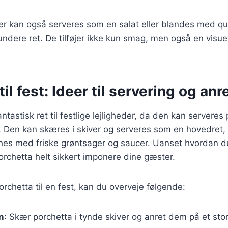
er kan også serveres som en salat eller blandes med qui
undere ret. De tilføjer ikke kun smag, men også en visuel 
il fest: Ideer til servering og anr
ntastisk ret til festlige lejligheder, da den kan servere
. Den kan skæres i skiver og serveres som en hovedret, 
hes med friske grøntsager og saucer. Uanset hvordan d
porchetta helt sikkert imponere dine gæster.
orchetta til en fest, kan du overveje følgende:
n
: Skær porchetta i tynde skiver og anret dem på et sto