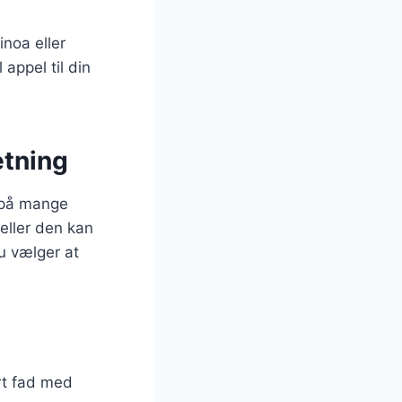
noa eller
appel til din
etning
s på mange
eller den kan
u vælger at
rt fad med