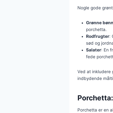
Nogle gode grønt
Grønne bønn
porchetta.
Rodfrugter
:
sød og jordn
Salater
: En f
fede porchet
Ved at inkludere 
indbydende måltid
Porchetta:
Porchetta er en als