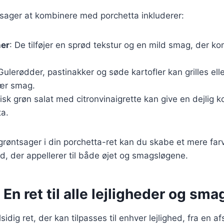
sager at kombinere med porchetta inkluderer:
er
: De tilføjer en sprød tekstur og en mild smag, der 
 Gulerødder, pastinakker og søde kartofler kan grilles elle
ær smag.
risk grøn salat med citronvinaigrette kan give en dejlig ko
ta.
grøntsager i din porchetta-ret kan du skabe et mere farv
, der appellerer til både øjet og smagsløgene.
 En ret til alle lejligheder og sm
idig ret, der kan tilpasses til enhver lejlighed, fra en afsl