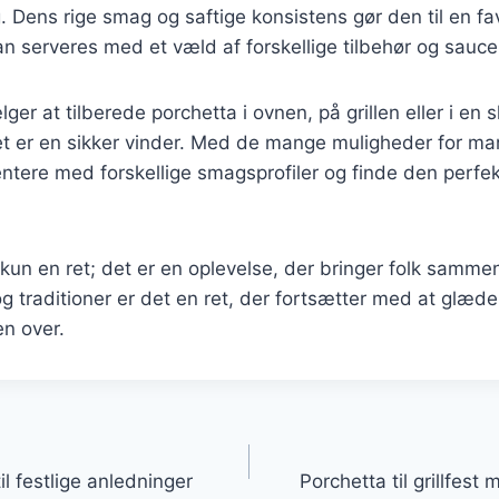
 Dens rige smag og saftige konsistens gør den til en fav
 serveres med et væld af forskellige tilbehør og sauce
er at tilberede porchetta i ovnen, på grillen eller i en s
et er en sikker vinder. Med de mange muligheder for mar
tere med forskellige smagsprofiler og finde den perfek
 kun en ret; det er en oplevelse, der bringer folk samme
og traditioner er det en ret, der fortsætter med at glæde
n over.
gation
l festlige anledninger
Porchetta til grillfest