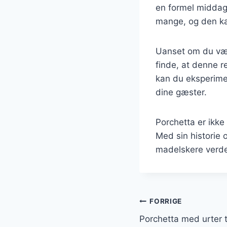
en formel middag.
mange, og den kan
Uanset om du vælg
finde, at denne r
kan du eksperimen
dine gæster.
Porchetta er ikke
Med sin historie 
madelskere verde
Indlægsnavi
FORRIGE
Porchetta med urter ti