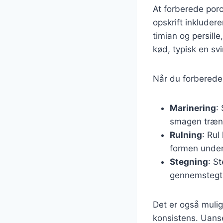
At forberede porc
opskrift inkluder
timian og persille
kød, typisk en sv
Når du forbereder 
Marinering
:
smagen træng
Rulning
: Rul
formen under
Stegning
: S
gennemstegt
Det er også mulig
konsistens. Uanse