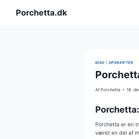
Fortsæt
Porchetta.dk
til
indhold
MAD
|
OPSKRIFTER
Porchett
Af
Porchetta
18. d
Porchetta:
Porchetta er en t
været en del af m