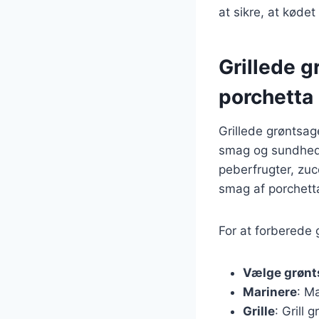
at sikre, at kødet
Grillede g
porchetta
Grillede grøntsage
smag og sundhed 
peberfrugter, zuc
smag af porchetta
For at forberede 
Vælge grønt
Marinere
: M
Grille
: Grill