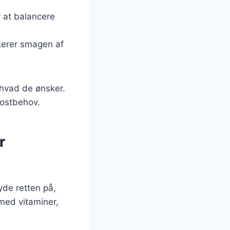
or at balancere
nterer smagen af
 hvad de ønsker.
kostbehov.
r
de retten på,
med vitaminer,