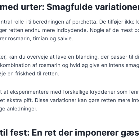
med urter: Smagfulde variationer 
entral rolle i tilberedningen af porchetta. De tilføjer ikk
gør retten endnu mere indbydende. Nogle af de mest pop
rer rosmarin, timian og salvie.
er, kan du overveje at lave en blanding, der passer til d
kombination af rosmarin og hvidløg give en intens smag
øje en friskhed til retten.
t at eksperimentere med forskellige krydderier som fennike
et ekstra pift. Disse variationer kan gøre retten mere in
ige anledninger.
til fest: En ret der imponerer gæ