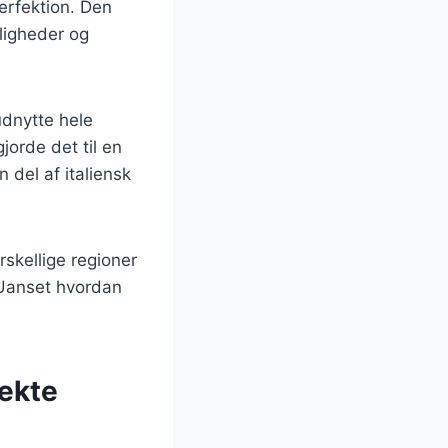
perfektion. Den
jligheder og
udnytte hele
jorde det til en
 del af italiensk
rskellige regioner
. Uanset hvordan
fekte