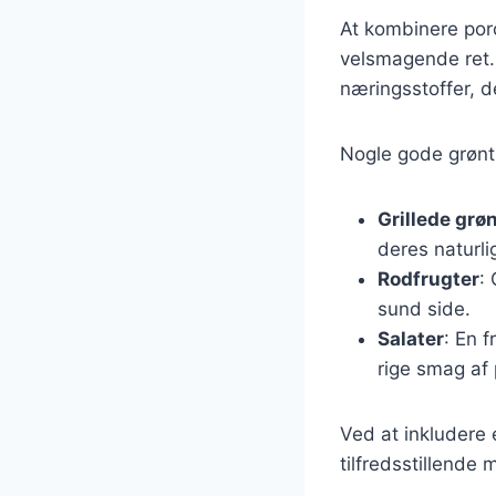
At kombinere por
velsmagende ret. 
næringsstoffer, 
Nogle gode grønts
Grillede grø
deres naturl
Rodfrugter
:
sund side.
Salater
: En f
rige smag af 
Ved at inkludere 
tilfredsstillende