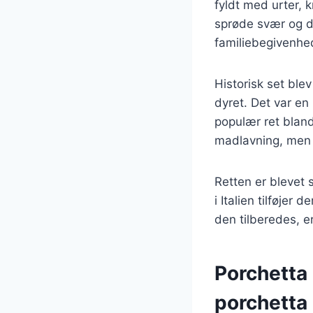
fyldt med urter, k
sprøde svær og det
familiebegivenhe
Historisk set ble
dyret. Det var en
populær ret bland
madlavning, men 
Retten er blevet 
i Italien tilføje
den tilberedes, e
Porchetta 
porchetta