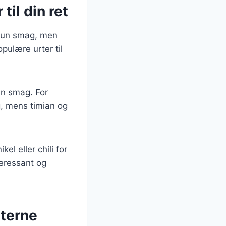
til din ret
e kun smag, men
ulære urter til
in smag. For
, mens timian og
l eller chili for
teressant og
sterne