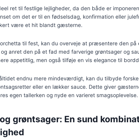
deel ret til festlige lejligheder, da den både er imponere
et om det er til en fødselsdag, konfirmation eller julefr
kkert være et hit blandt gæsterne.
orchetta til fest, kan du overveje at præsentere den p
 og anret den på et fad med farverige grøntsager og sauc
ere appetitlig, men også tilføje en vis elegance til bor
åltidet endnu mere mindeværdigt, kan du tilbyde forskel
røntsagsretter eller en lækker sauce. Dette giver gæstern
s egen tallerken og nyde en varieret smagsoplevelse.
og grøntsager: En sund kombinati
lighed