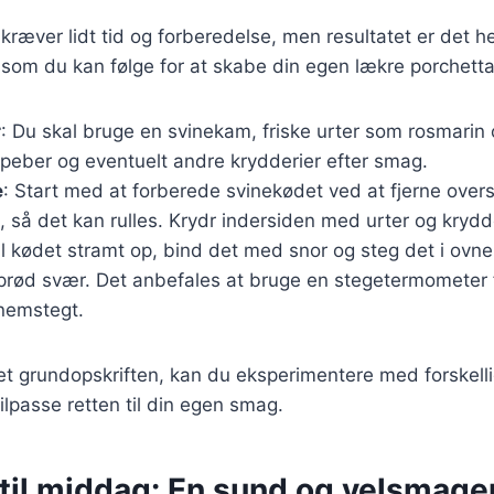
 kræver lidt tid og forberedelse, men resultatet er det h
, som du kan følge for at skabe din egen lækre porchet
r
: Du skal bruge en svinekam, friske urter som rosmarin 
, peber og eventuelt andre krydderier efter smag.
e
: Start med at forberede svinekødet ved at fjerne ove
 så det kan rulles. Krydr indersiden med urter og krydde
ul kødet stramt op, bind det med snor og steg det i ovn
sprød svær. Det anbefales at bruge en stegetermometer fo
nemstegt.
t grundopskriften, kan du eksperimentere med forskelli
tilpasse retten til din egen smag.
 til middag: En sund og velsmag