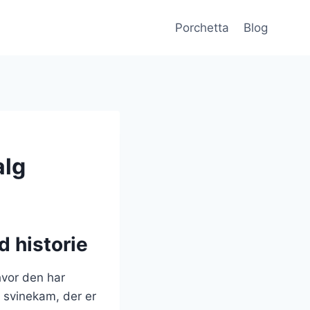
Porchetta
Blog
alg
d historie
hvor den har
l svinekam, der er