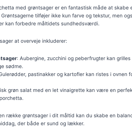
chetta med grøntsager er en fantastisk måde at skabe 
Grøntsagerne tilføjer ikke kun farve og tekstur, men ogs
der kan forbedre måltidets sundhedsværdi.
ager at overveje inkluderer:
ntsager
: Aubergine, zucchini og peberfrugter kan grille
ige sødme.
 Gulerødder, pastinakker og kartofler kan ristes i ovnen 
risk grøn salat med en let vinaigrette kan være en perfek
porchetta.
en række grøntsager i dit måltid kan du skabe en balan
 middag, der både er sund og lækker.