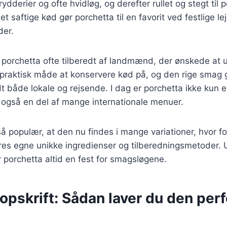
rydderier og ofte hvidløg, og derefter rullet og stegt til 
 saftige kød gør porchetta til en favorit ved festlige le
der.
v porchetta ofte tilberedt af landmænd, der ønskede at 
 praktisk måde at konservere kød på, og den rige smag g
t både lokale og rejsende. I dag er porchetta ikke kun en
også en del af mange internationale menuer.
så populær, at den nu findes i mange variationer, hvor fo
r deres egne unikke ingredienser og tilberedningsmetoder
r porchetta altid en fest for smagsløgene.
opskrift: Sådan laver du den per