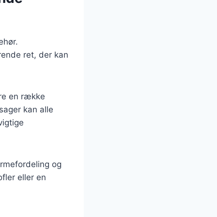
ehør.
rende ret, der kan
re en række
sager kan alle
vigtige
armefordeling og
fler eller en