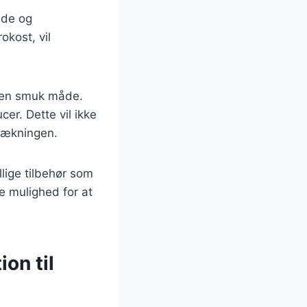
nde og
okost, vil
å en smuk måde.
er. Dette vil ikke
ddækningen.
lige tilbehør som
e mulighed for at
on til