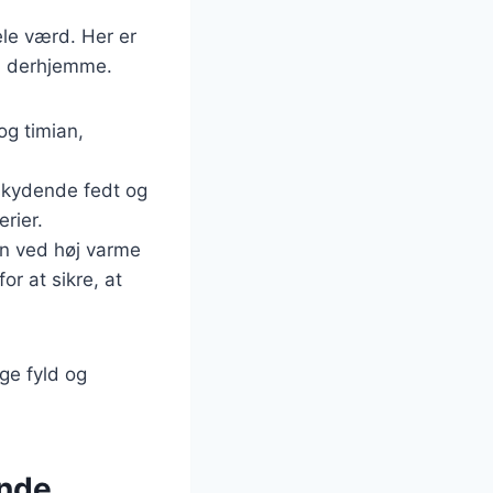
ele værd. Her er
ta derhjemme.
og timian,
rskydende fedt og
rier.
en ved høj varme
r at sikre, at
ge fyld og
ende