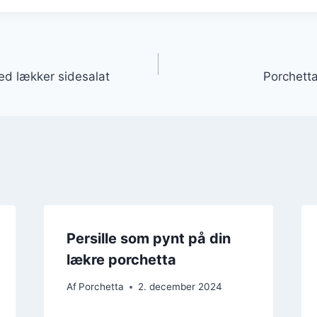
gation
ed lækker sidesalat
Porchetta 
Persille som pynt på din
lækre porchetta
Af
Porchetta
2. december 2024