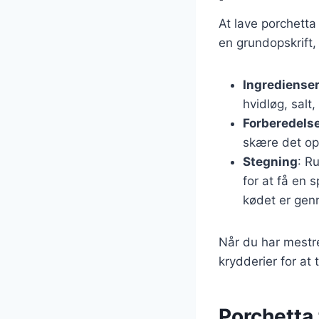
At lave porchetta
en grundopskrift
Ingrediense
hvidløg, salt
Forberedels
skære det op,
Stegning
: R
for at få en 
kødet er gen
Når du har mestre
krydderier for at 
Porchetta