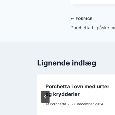
Indlægsnavi
FORRIGE
Porchetta til påske m
Lignende indlæg
marin
Porchetta i ovn med urter
og krydderier
r 2024
Af
Porchetta
27. december 2024