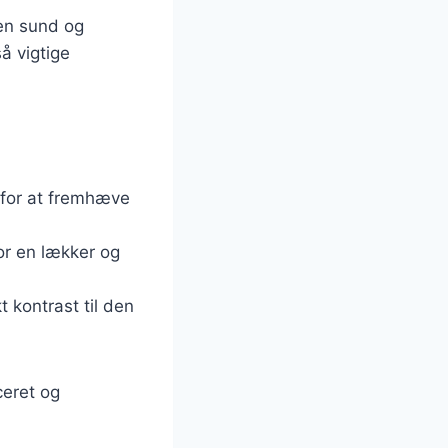
en sund og
å vigtige
s for at fremhæve
for en lækker og
t kontrast til den
ceret og