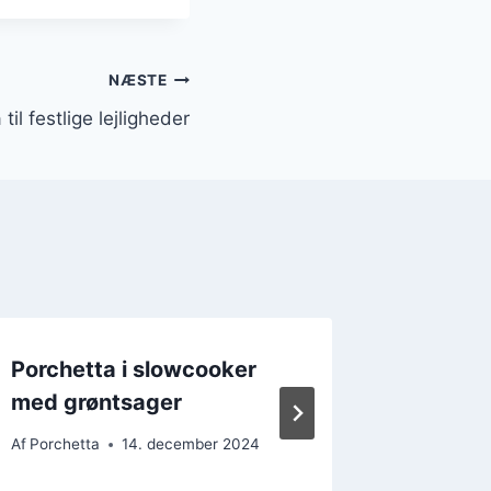
NÆSTE
til festlige lejligheder
Porchetta i slowcooker
Porche
med grøntsager
til grill
Af
Porchetta
14. december 2024
Af
Porchet