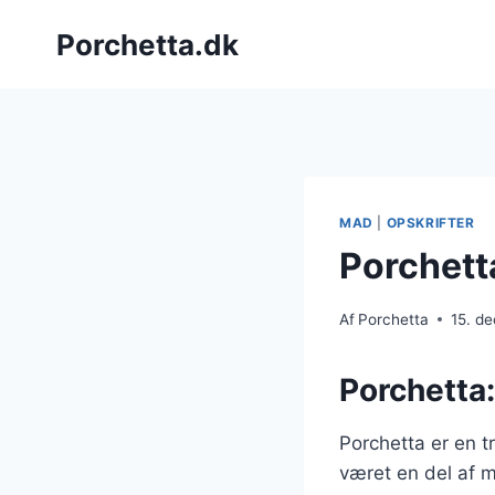
Fortsæt
Porchetta.dk
til
indhold
MAD
|
OPSKRIFTER
Porchett
Af
Porchetta
15. d
Porchetta:
Porchetta er en t
været en del af m