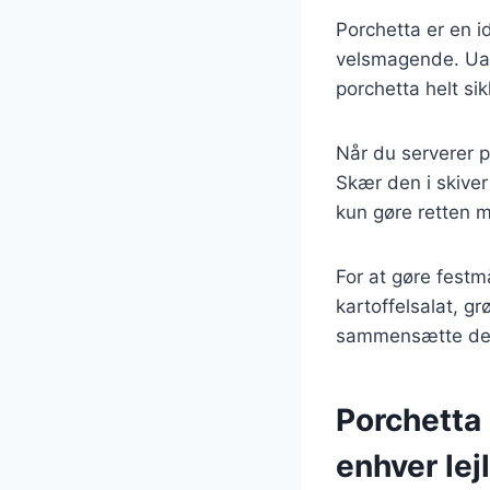
Porchetta er en i
velsmagende. Uans
porchetta helt si
Når du serverer p
Skær den i skiver
kun gøre retten m
For at gøre festm
kartoffelsalat, g
sammensætte dere
Porchetta 
enhver lej