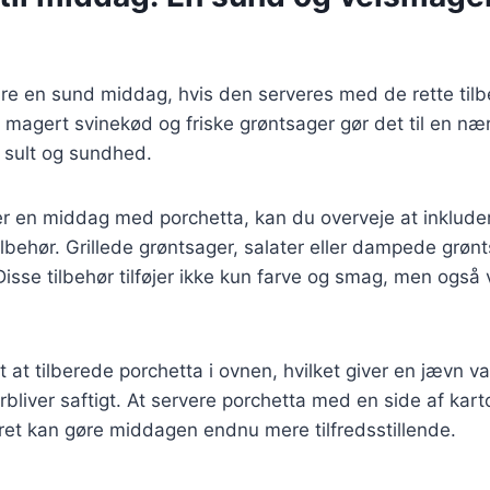
re en sund middag, hvis den serveres med de rette tilb
magert svinekød og friske grøntsager gør det til en næ
e sult og sundhed.
r en middag med porchetta, kan du overveje at inklude
lbehør. Grillede grøntsager, salater eller dampede grønt
isse tilbehør tilføjer ikke kun farve og smag, men også 
t at tilberede porchetta i ovnen, hvilket giver en jævn v
orbliver saftigt. At servere porchetta med en side af karto
ret kan gøre middagen endnu mere tilfredsstillende.