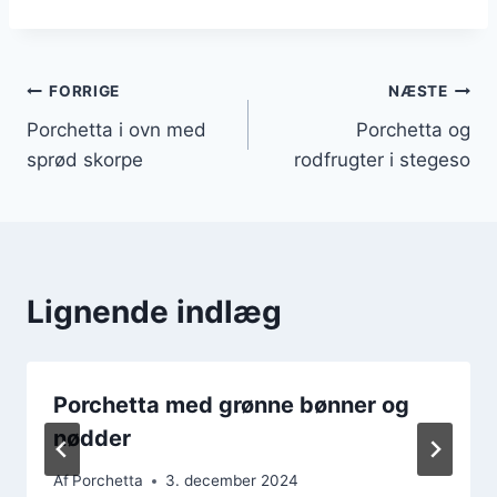
Indlægsnavigation
FORRIGE
NÆSTE
Porchetta i ovn med
Porchetta og
sprød skorpe
rodfrugter i stegeso
Lignende indlæg
Porchetta med grønne bønner og
nødder
Af
Porchetta
3. december 2024