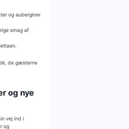
tter og auberginer
 rige smag af
hettaen.
idé, da gæsterne
er og nye
n vej ind i
r og