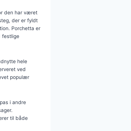
vor den har været
teg, der er fyldt
ktion. Porchetta er
 festlige
udnytte hele
erveret ved
levet populær
dpas i andre
sager.
erer til både