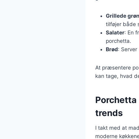
Grillede grø
tilføjer både
Salater
: En 
porchetta.
Brød
: Server
At præsentere po
kan tage, hvad d
Porchetta
trends
I takt med at mad
moderne køkkener