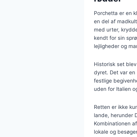
Porchetta er en k
en del af madkult
med urter, krydder
kendt for sin sprø
lejligheder og ma
Historisk set ble
dyret. Det var en
festlige begivenh
uden for Italien o
Retten er ikke ku
lande, herunder 
Kombinationen af 
lokale og besøge