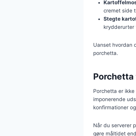
Kartoffelmo
cremet side t
Stegte karto
krydderurter 
Uanset hvordan du
porchetta.
Porchetta 
Porchetta er ikke 
imponerende udsee
konfirmationer og
Når du serverer po
gøre måltidet en