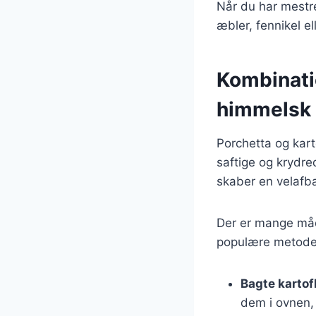
Når du har mestr
æbler, fennikel el
Kombinatio
himmelsk
Porchetta og kart
saftige og krydred
skaber en velafba
Der er mange måde
populære metoder
Bagte kartof
dem i ovnen, 