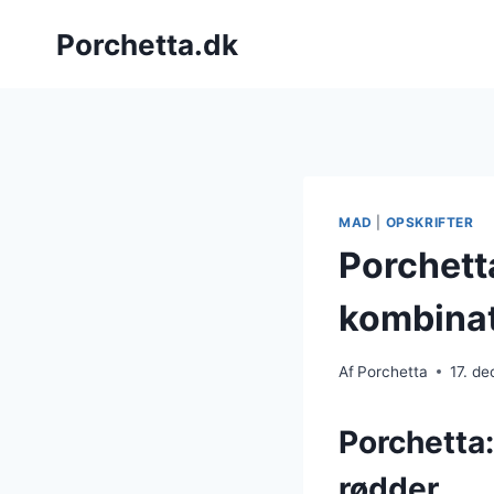
Fortsæt
Porchetta.dk
til
indhold
MAD
|
OPSKRIFTER
Porchetta
kombina
Af
Porchetta
17. d
Porchetta:
rødder