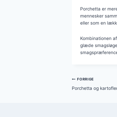
Porchetta er mere
mennesker sammen
eller som en lækk
Kombinationen af 
glæde smagsløgene
smagspræferencer,
Indlægsnavi
FORRIGE
Porchetta og kartofle