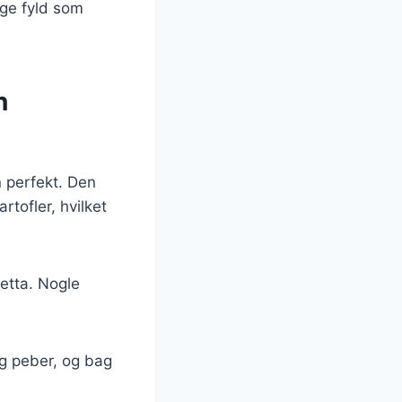
ige fyld som
n
n perfekt. Den
rtofler, hvilket
etta. Nogle
og peber, og bag