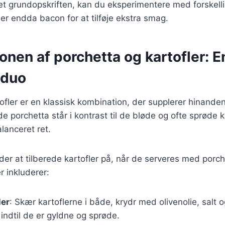
et grundopskriften, kan du eksperimentere med forskell
ler endda bacon for at tilføje ekstra smag.
nen af porchetta og kartofler: E
 duo
ofler er en klassisk kombination, der supplerer hinande
e porchetta står i kontrast til de bløde og ofte sprøde ka
lanceret ret.
r at tilberede kartofler på, når de serveres med porch
 inkluderer:
ler
: Skær kartoflerne i både, krydr med olivenolie, salt 
indtil de er gyldne og sprøde.