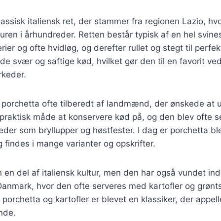
lassisk italiensk ret, der stammer fra regionen Lazio, h
uren i århundreder. Retten består typisk af en hel svines
ier og ofte hvidløg, og derefter rullet og stegt til perfe
de svær og saftige kød, hvilket gør den til en favorit ved
rkeder.
v porchetta ofte tilberedt af landmænd, der ønskede at 
 praktisk måde at konservere kød på, og den blev ofte s
eder som bryllupper og høstfester. I dag er porchetta b
g findes i mange varianter og opskrifter.
n en del af italiensk kultur, men den har også vundet in
Danmark, hvor den ofte serveres med kartofler og grønt
porchetta og kartofler er blevet en klassiker, der appell
nde.