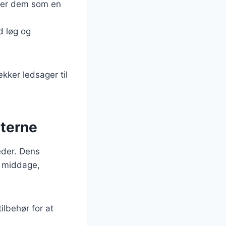
rver dem som en
d løg og
kker ledsager til
sterne
heder. Dens
l middage,
ilbehør for at