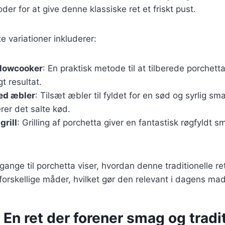
er for at give denne klassiske ret et friskt pust.
e variationer inkluderer:
slowcooker
: En praktisk metode til at tilberede porchetta
t resultat.
ed æbler
: Tilsæt æbler til fyldet for en sød og syrlig sm
er det salte kød.
grill
: Grilling af porchetta giver en fantastisk røgfyldt 
gange til porchetta viser, hvordan denne traditionelle re
rskellige måder, hvilket gør den relevant i dagens mad
 En ret der forener smag og tradi