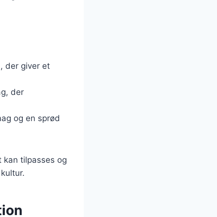
, der giver et
ag, der
smag og en sprød
t kan tilpasses og
kultur.
tion