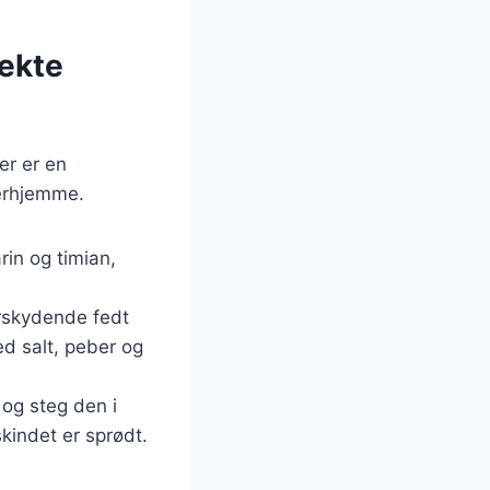
fekte
er er en
derhjemme.
rin og timian,
erskydende fedt
ed salt, peber og
 og steg den i
skindet er sprødt.