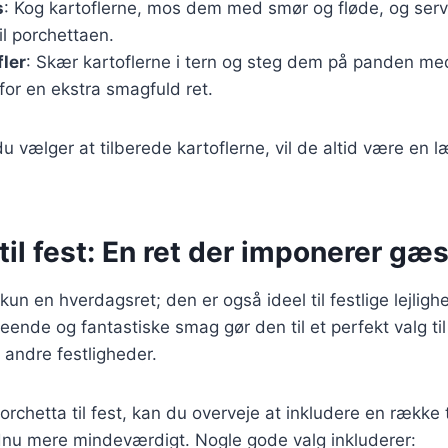
s
: Kog kartoflerne, mos dem med smør og fløde, og se
il porchettaen.
fler
: Skær kartoflerne i tern og steg dem på panden me
for en ekstra smagfuld ret.
 vælger at tilberede kartoflerne, vil de altid være en læ
til fest: En ret der imponerer gæ
kun en hverdagsret; den er også ideel til festlige lejlig
nde og fantastiske smag gør den til et perfekt valg ti
 andre festligheder.
rchetta til fest, kan du overveje at inkludere en række t
dnu mere mindeværdigt. Nogle gode valg inkluderer: