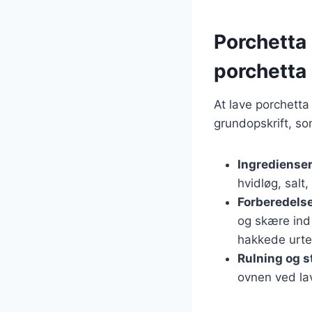
Porchetta 
porchetta
At lave porchetta
grundopskrift, s
Ingrediense
hvidløg, salt
Forberedels
og skære ind 
hakkede urte
Rulning og 
ovnen ved lav