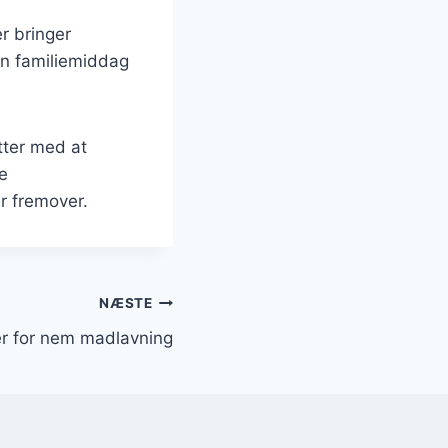
er bringer
en familiemiddag
tter med at
e
r fremover.
NÆSTE
er for nem madlavning