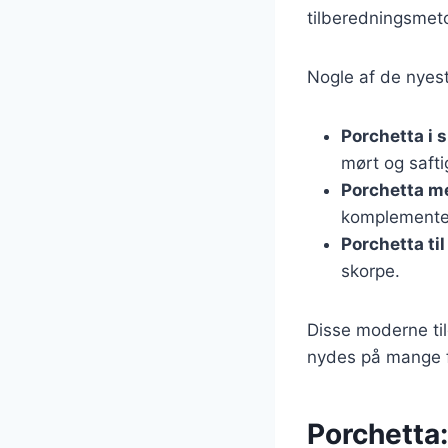
tilberedningsmetod
Nogle af de nyest
Porchetta i 
mørt og saftig
Porchetta m
komplementer
Porchetta til 
skorpe.
Disse moderne til
nydes på mange fo
Porchetta: