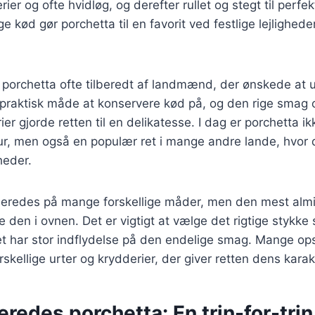
ier og ofte hvidløg, og derefter rullet og stegt til perf
e kød gør porchetta til en favorit ved festlige lejlighede
v porchetta ofte tilberedt af landmænd, der ønskede at 
 praktisk måde at konservere kød på, og den rige smag 
er gjorde retten til en delikatesse. I dag er porchetta ik
ur, men også en populær ret i mange andre lande, hvor 
heder.
lberedes på mange forskellige måder, men den mest alm
e den i ovnen. Det er vigtigt at vælge det rigtige stykke
et har stor indflydelse på den endelige smag. Mange opsk
skellige urter og krydderier, der giver retten dens karak
eredes porchetta: En trin-for-tri