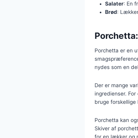
Salater
: En 
Brød
: Lækker
Porchetta: 
Porchetta er en ut
smagspræferencer.
nydes som en del
Der er mange vari
ingredienser. For
bruge forskellige 
Porchetta kan ogs
Skiver af porchet
for en lækker og