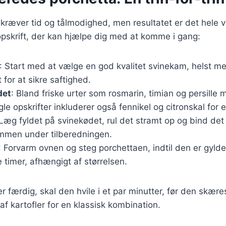
 kræver tid og tålmodighed, men resultatet er det hele 
skrift, der kan hjælpe dig med at komme i gang:
: Start med at vælge en god kvalitet svinekam, helst m
or at sikre saftighed.
det
: Bland friske urter som rosmarin, timian og persille 
le opskrifter inkluderer også fennikel og citronskal for 
 Læg fyldet på svinekødet, rul det stramt op og bind det
mmen under tilberedningen.
: Forvarm ovnen og steg porchettaen, indtil den er gyld
e timer, afhængigt af størrelsen.
 færdig, skal den hvile i et par minutter, før den skæres
f kartofler for en klassisk kombination.