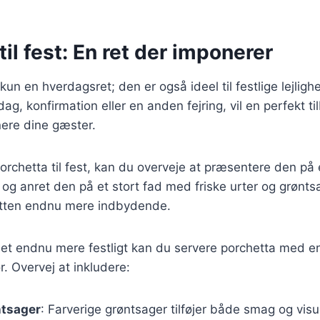
til fest: En ret der imponerer
 kun en hverdagsret; den er også ideel til festlige lejli
ag, konfirmation eller en anden fejring, vil en perfekt t
nere dine gæster.
orchetta til fest, kan du overveje at præsentere den p
 og anret den på et stort fad med friske urter og grøntsa
retten endnu mere indbydende.
idet endnu mere festligt kan du servere porchetta med 
ør. Overvej at inkludere:
ntsager
: Farverige grøntsager tilføjer både smag og visu