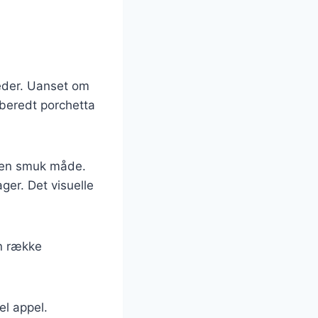
gheder. Uanset om
ilberedt porchetta
å en smuk måde.
ger. Det visuelle
en række
el appel.