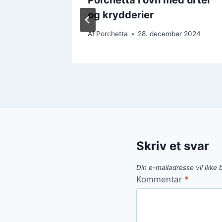
og krydderier
r 2024
Af
Porchetta
28. december 2024
Skriv et svar
Din e-mailadresse vil ikke b
Kommentar
*