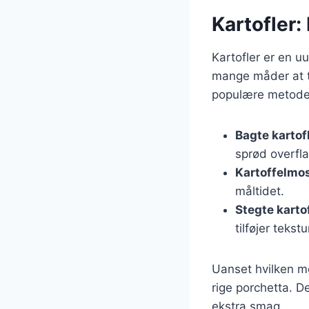
Kartofler:
Kartofler er en u
mange måder at ti
populære metode
Bagte kartof
sprød overfla
Kartoffelmo
måltidet.
Stegte karto
tilføjer tekstu
Uanset hvilken me
rige porchetta. De
ekstra smag.