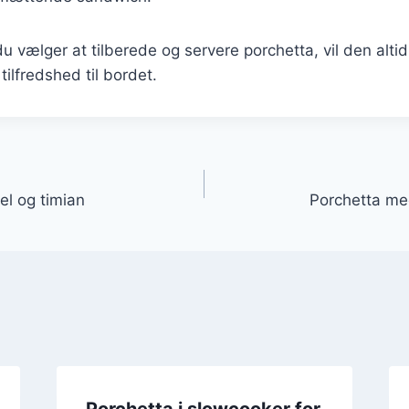
 vælger at tilberede og servere porchetta, vil den altid
ilfredshed til bordet.
gation
el og timian
Porchetta me
Porchetta i slowcooker for