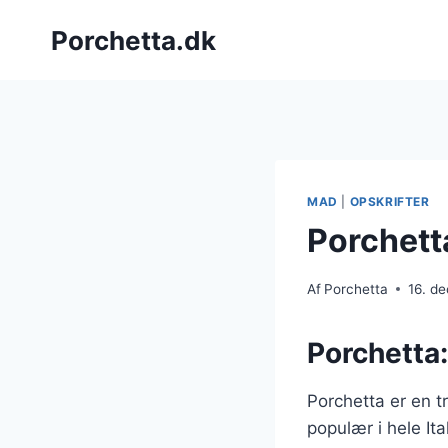
Fortsæt
Porchetta.dk
til
indhold
MAD
|
OPSKRIFTER
Porchetta
Af
Porchetta
16. d
Porchetta:
Porchetta er en t
populær i hele Ita