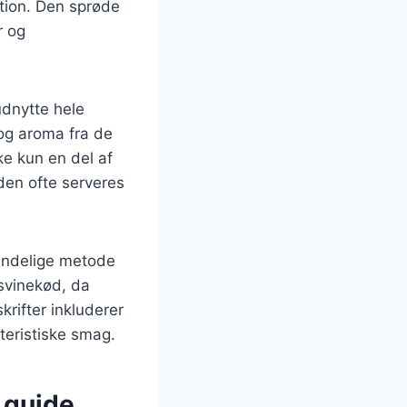
ektion. Den sprøde
r og
udnytte hele
og aroma fra de
ke kun en del af
den ofte serveres
indelige metode
 svinekød, da
rifter inkluderer
teristiske smag.
n guide