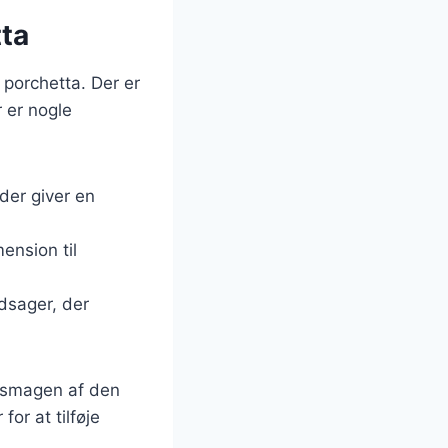
tta
 porchetta. Der er
 er nogle
der giver en
ension til
edsager, der
e smagen af den
or at tilføje