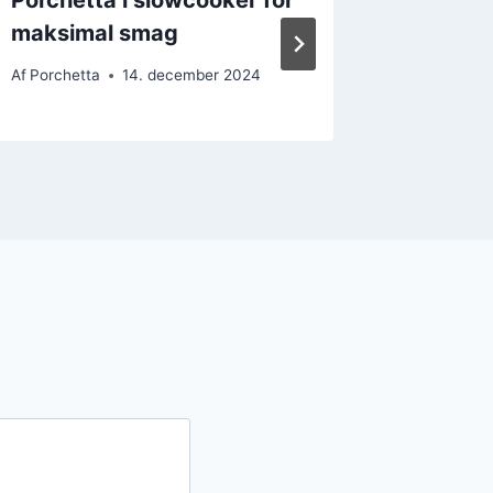
maksimal smag
ovnen
Af
Porchetta
14. december 2024
Af
Porchet