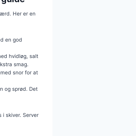
værd. Her er en
ed en god
med hvidløg, salt
ekstra smag.
 med snor for at
en og sprød. Det
 i skiver. Server