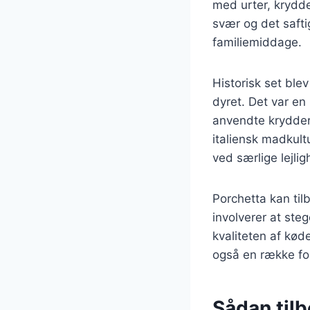
med urter, krydder
svær og det saftig
familiemiddage.
Historisk set ble
dyret. Det var en
anvendte krydderi
italiensk madkult
ved særlige lejlig
Porchetta kan ti
involverer at steg
kvaliteten af kød
også en række for
Sådan tilb