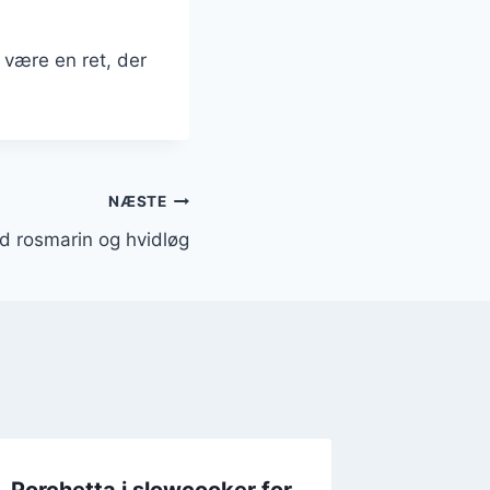
 være en ret, der
NÆSTE
d rosmarin og hvidløg
Porchetta i slowcooker for
Porchet