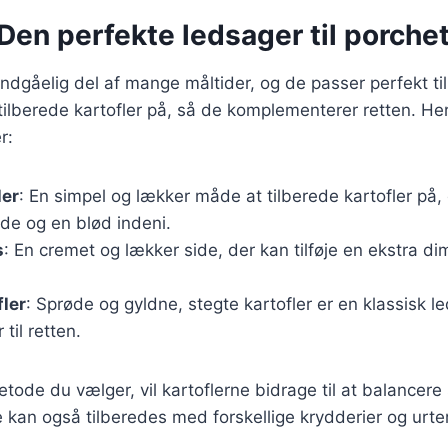
 Den perfekte ledsager til porche
undgåelig del af mange måltider, og de passer perfekt til
lberede kartofler på, så de komplementerer retten. Her
r:
ler
: En simpel og lækker måde at tilberede kartofler på, 
de og en blød indeni.
s
: En cremet og lækker side, der kan tilføje en ekstra dim
fler
: Sprøde og gyldne, stegte kartofler er en klassisk l
r til retten.
tode du vælger, vil kartoflerne bidrage til at balancer
 kan også tilberedes med forskellige krydderier og urter f