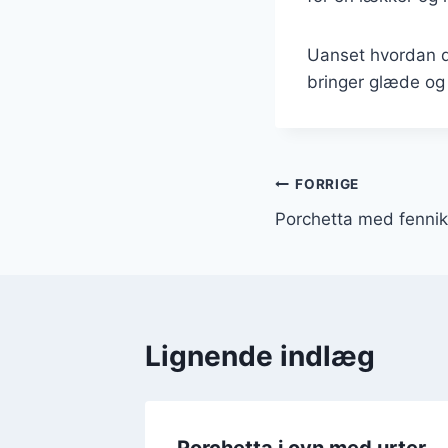
Uanset hvordan du
bringer glæde og t
Indlægsnavi
FORRIGE
Porchetta med fennik
Lignende indlæg
d urter
Porchetta i ovn med urter