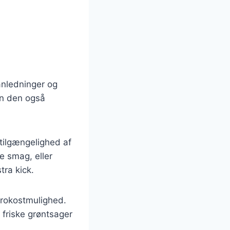
 anledninger og
an den også
tilgængelighed af
e smag, eller
tra kick.
 frokostmulighed.
 friske grøntsager