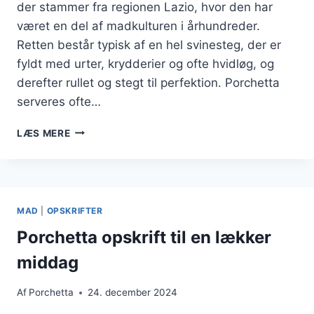
der stammer fra regionen Lazio, hvor den har
været en del af madkulturen i århundreder.
Retten består typisk af en hel svinesteg, der er
fyldt med urter, krydderier og ofte hvidløg, og
derefter rullet og stegt til perfektion. Porchetta
serveres ofte…
PORCHETTA
LÆS MERE
MED
SVAMPE
OG
FLØDESAUCE:
EN
MAD
|
OPSKRIFTER
LUKSURIØS
RET
Porchetta opskrift til en lækker
middag
Af
Porchetta
24. december 2024