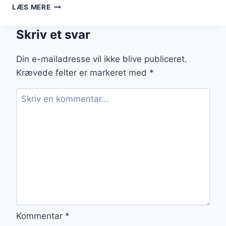
PORCHETTA
LÆS MERE
MED
FENNIKEL
Skriv et svar
FOR
EN
NY
Din e-mailadresse vil ikke blive publiceret.
VINKEL
Krævede felter er markeret med
*
Kommentar
*