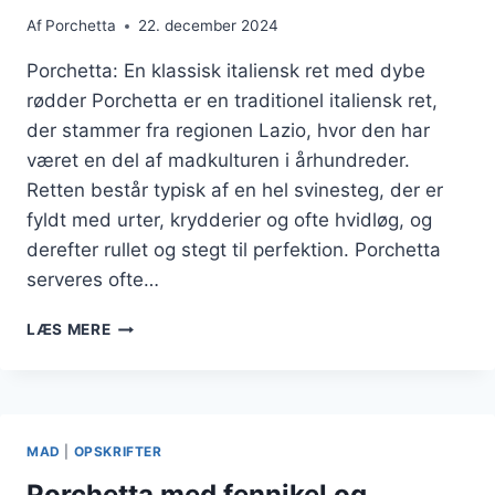
Af
Porchetta
22. december 2024
Porchetta: En klassisk italiensk ret med dybe
rødder Porchetta er en traditionel italiensk ret,
der stammer fra regionen Lazio, hvor den har
været en del af madkulturen i århundreder.
Retten består typisk af en hel svinesteg, der er
fyldt med urter, krydderier og ofte hvidløg, og
derefter rullet og stegt til perfektion. Porchetta
serveres ofte…
PORCHETTA
LÆS MERE
OG
KARTOFLER
TIL
EN
KLASSISK
MAD
|
OPSKRIFTER
MIDDAG
Porchetta med fennikel og