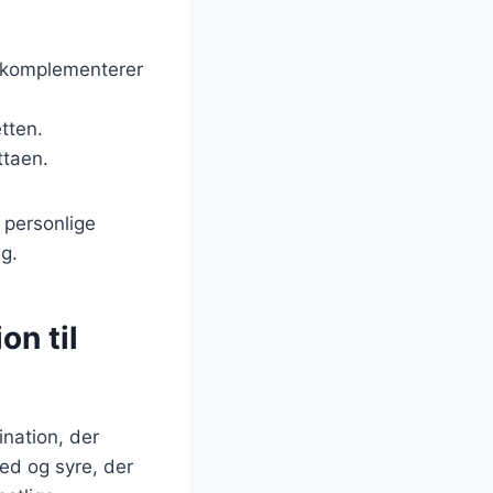
r komplementerer
etten.
ttaen.
g personlige
ig.
on til
nation, der
hed og syre, der