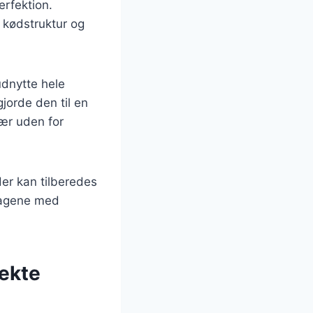
erfektion.
e kødstruktur og
udnytte hele
jorde den til en
lær uden for
der kan tilberedes
smagene med
fekte