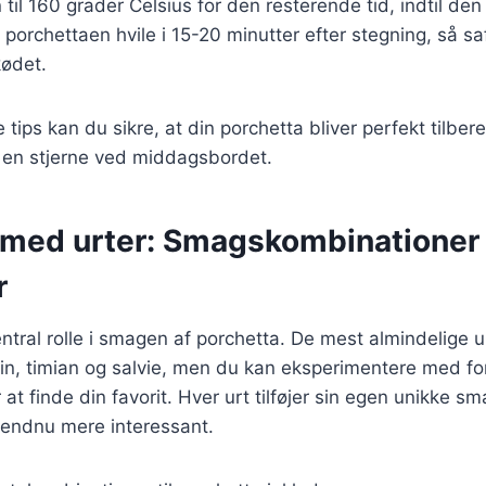
til 160 grader Celsius for den resterende tid, indtil de
 porchettaen hvile i 15-20 minutter efter stegning, så s
kødet.
 tips kan du sikre, at din porchetta bliver perfekt tilber
il en stjerne ved middagsbordet.
 med urter: Smagskombinationer
r
entral rolle i smagen af porchetta. De mest almindelige u
in, timian og salvie, men du kan eksperimentere med for
 at finde din favorit. Hver urt tilføjer sin egen unikke s
n endnu mere interessant.