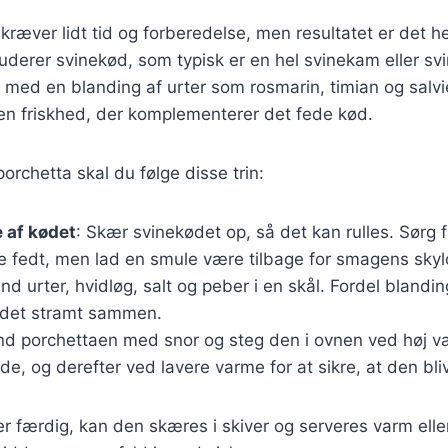
 kræver lidt tid og forberedelse, men resultatet er det h
luderer svinekød, som typisk er en hel svinekam eller sv
t med en blanding af urter som rosmarin, timian og salvi
er en friskhed, der komplementerer det fede kød.
orchetta skal du følge disse trin:
 af kødet
: Skær svinekødet op, så det kan rulles. Sørg f
 fedt, men lad en smule være tilbage for smagens skyl
and urter, hvidløg, salt og peber i en skål. Fordel bland
l det stramt sammen.
ind porchettaen med snor og steg den i ovnen ved høj va
de, og derefter ved lavere varme for at sikre, at den bl
r færdig, kan den skæres i skiver og serveres varm elle