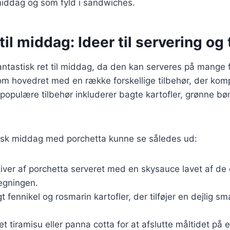
middag og som fyld i sandwiches.
til middag: Ideer til servering og 
antastisk ret til middag, da den kan serveres på mange 
m hovedret med en række forskellige tilbehør, der ko
populære tilbehør inkluderer bagte kartofler, grønne bønn
iensk middag med porchetta kunne se således ud:
kiver af porchetta serveret med en skysauce lavet af de 
tegningen.
gt fennikel og rosmarin kartofler, der tilføjer en dejlig sm
let tiramisu eller panna cotta for at afslutte måltidet på 