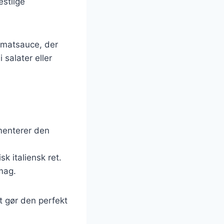
estlige
omatsauce, der
 salater eller
menterer den
k italiensk ret.
smag.
t gør den perfekt