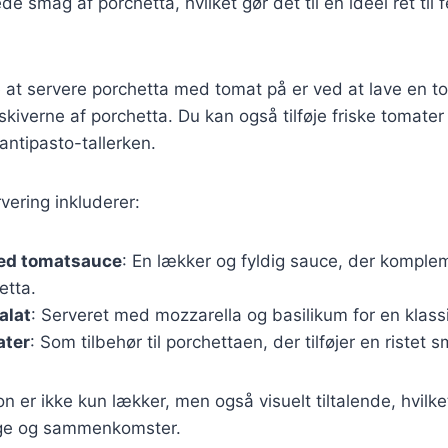
e smag af porchetta, hvilket gør det til en ideel ret til f
at servere porchetta med tomat på er ved at lave en t
iverne af porchetta. Du kan også tilføje friske tomater i
antipasto-tallerken.
rvering inkluderer:
ed tomatsauce
: En lækker og fyldig sauce, der komple
etta.
alat
: Serveret med mozzarella og basilikum for en klassis
ater
: Som tilbehør til porchettaen, der tilføjer en ristet 
 er ikke kun lækker, men også visuelt tiltalende, hvilke
dage og sammenkomster.