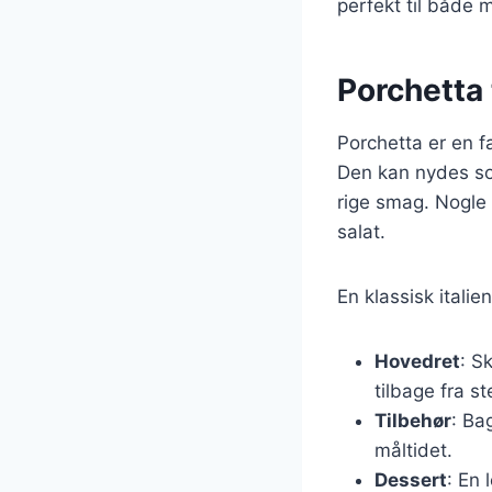
perfekt til både 
Porchetta 
Porchetta er en f
Den kan nydes so
rige smag. Nogle 
salat.
En klassisk ital
Hovedret
: S
tilbage fra s
Tilbehør
: Ba
måltidet.
Dessert
: En 