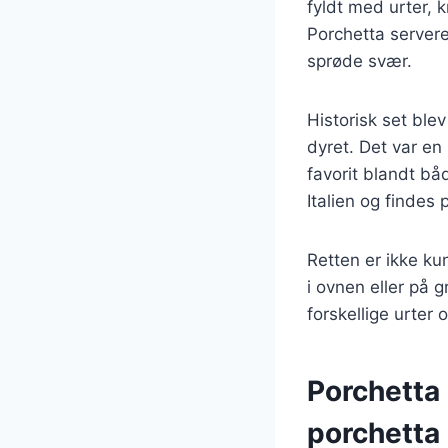
fyldt med urter, k
Porchetta serveres
sprøde svær.
Historisk set ble
dyret. Det var en
favorit blandt bå
Italien og finde
Retten er ikke ku
i ovnen eller på 
forskellige urter 
Porchetta 
porchetta