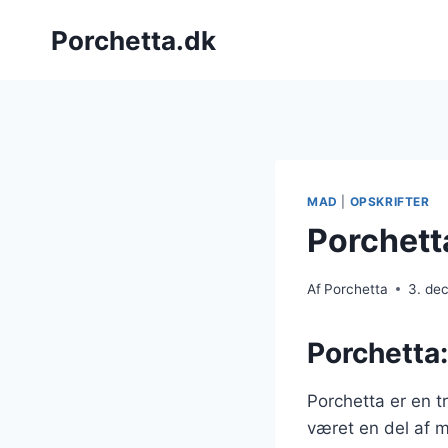
Fortsæt
Porchetta.dk
til
indhold
MAD
|
OPSKRIFTER
Porchett
Af
Porchetta
3. de
Porchetta:
Porchetta er en t
været en del af m