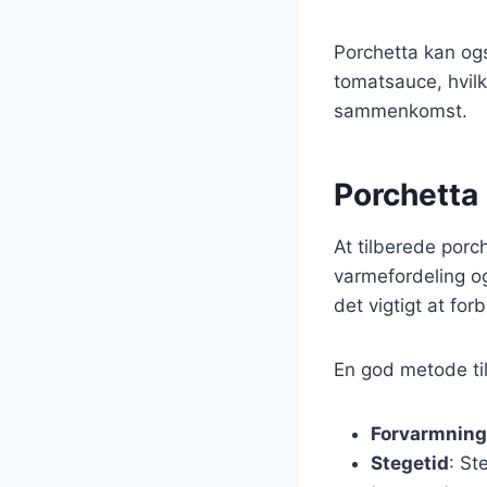
Porchetta kan og
tomatsauce, hvilke
sammenkomst.
Porchetta 
At tilberede porc
varmefordeling og 
det vigtigt at fo
En god metode til
Forvarmning
Stegetid
: St