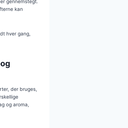
n er gennemstegt.
afterne kan
edt hver gang,
 og
rter, der bruges,
skellige
mag og aroma,