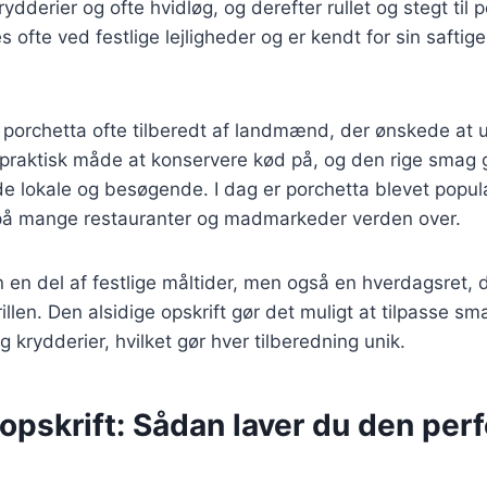
rydderier og ofte hvidløg, og derefter rullet og stegt til p
 ofte ved festlige lejligheder og er kendt for sin saftig
v porchetta ofte tilberedt af landmænd, der ønskede at 
 praktisk måde at konservere kød på, og den rige smag g
de lokale og besøgende. I dag er porchetta blevet popu
s på mange restauranter og madmarkeder verden over.
n en del af festlige måltider, men også en hverdagsret, 
grillen. Den alsidige opskrift gør det muligt at tilpasse 
og krydderier, hvilket gør hver tilberedning unik.
opskrift: Sådan laver du den per