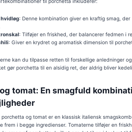
tekombinationer til porchetta inkluderer:
 hvidløg
: Denne kombination giver en kraftig smag, de
.
tronskal
: Tilføjer en friskhed, der balancerer fedmen i r
hili
: Giver en krydret og aromatisk dimension til porche
erne kan du tilpasse retten til forskellige anledninger o
et gør porchetta til en alsidig ret, der aldrig bliver kedel
og tomat: En smagfuld kombinati
ejligheder
porchetta og tomat er en klassisk italiensk smagskombi
e frem i begge ingredienser. Tomaterne tilføjer en frisk