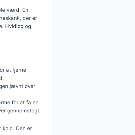
ele værd. En
ineskank, der er
e. Hvidløg og
or at fjerne
d.
ingen jævnt over
rme for at få en
iver gennemstegt.
r kold. Den er