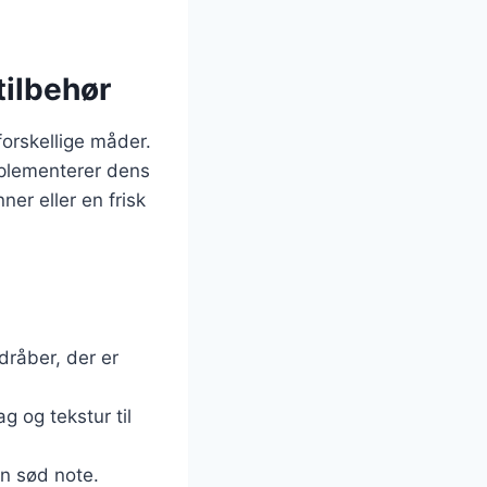
tilbehør
forskellige måder.
mplementerer dens
er eller en frisk
dråber, der er
ag og tekstur til
en sød note.