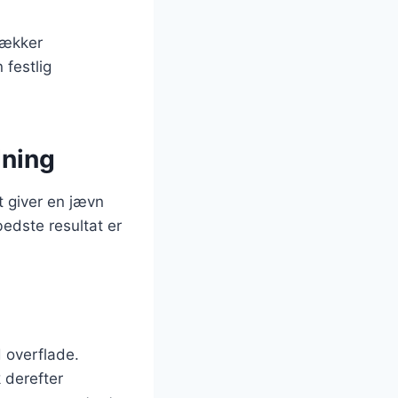
lækker
 festlig
dning
t giver en jævn
bedste resultat er
d overflade.
 derefter