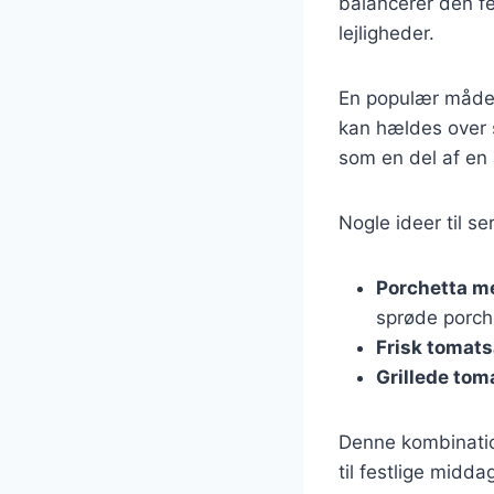
balancerer den fed
lejligheder.
En populær måde 
kan hældes over sk
som en del af en 
Nogle ideer til se
Porchetta m
sprøde porch
Frisk tomats
Grillede tom
Denne kombination
til festlige mid