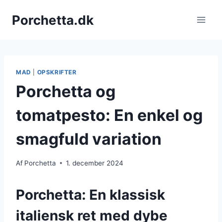
Fortsæt
Porchetta.dk
til
indhold
MAD
|
OPSKRIFTER
Porchetta og
tomatpesto: En enkel og
smagfuld variation
Af
Porchetta
1. december 2024
Porchetta: En klassisk
italiensk ret med dybe