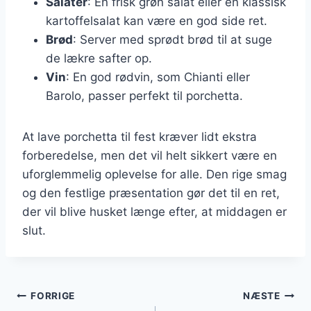
Salater
: En frisk grøn salat eller en klassisk
kartoffelsalat kan være en god side ret.
Brød
: Server med sprødt brød til at suge
de lækre safter op.
Vin
: En god rødvin, som Chianti eller
Barolo, passer perfekt til porchetta.
At lave porchetta til fest kræver lidt ekstra
forberedelse, men det vil helt sikkert være en
uforglemmelig oplevelse for alle. Den rige smag
og den festlige præsentation gør det til en ret,
der vil blive husket længe efter, at middagen er
slut.
Indlægsnavigation
FORRIGE
NÆSTE