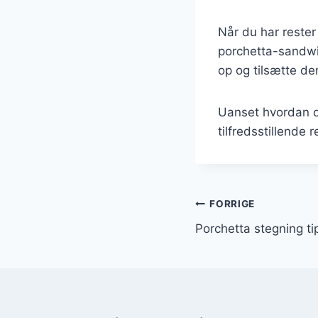
Når du har rester
porchetta-sandwi
op og tilsætte den
Uanset hvordan d
tilfredsstillende 
Indlægsnavi
FORRIGE
Porchetta stegning tip