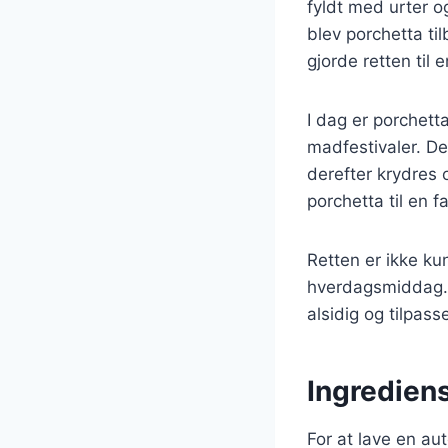
fyldt med urter og
blev porchetta ti
gjorde retten til
I dag er porchett
madfestivaler. Den
derefter krydres 
porchetta til en 
Retten er ikke ku
hverdagsmiddag. P
alsidig og tilpass
Ingrediens
For at lave en au