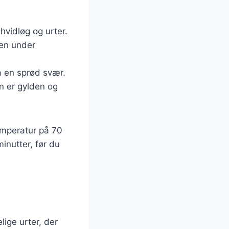
hvidløg og urter.
men under
få en sprød svær.
en er gylden og
emperatur på 70
minutter, før du
lige urter, der