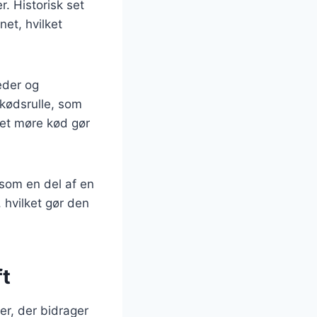
r. Historisk set
net, hvilket
eder og
ekødsrulle, som
det møre kød gør
 som en del af en
 hvilket gør den
ft
er, der bidrager