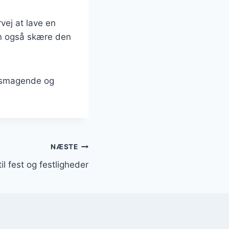
vej at lave en
an også skære den
elsmagende og
NÆSTE
il fest og festligheder