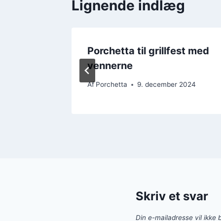
Lignende indlæg
ugter
Porchetta til grillfest med
vennerne
r 2024
Af
Porchetta
9. december 2024
Skriv et svar
Din e-mailadresse vil ikke b