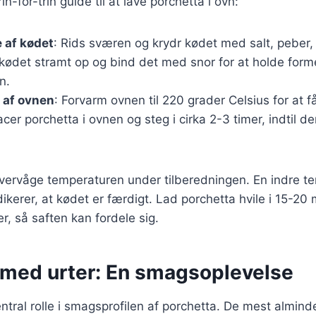
in-for-trin guide til at lave porchetta i ovn:
 af kødet
: Rids sværen og krydr kødet med salt, peber, 
 kødet stramt op og bind det med snor for at holde for
n.
 af ovnen
: Forvarm ovnen til 220 grader Celsius for at 
lacer porchetta i ovnen og steg i cirka 2-3 timer, indtil d
 overvåge temperaturen under tilberedningen. En indre t
ikerer, at kødet er færdigt. Lad porchetta hvile i 15-20 
r, så saften kan fordele sig.
 med urter: En smagsoplevelse
entral rolle i smagsprofilen af porchetta. De mest alminde