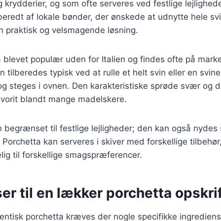
 krydderier, og som ofte serveres ved festlige lejlighede
lberedt af lokale bønder, der ønskede at udnytte hele svi
 en praktisk og velsmagende løsning.
a blevet populær uden for Italien og findes ofte på mark
 tilberedes typisk ved at rulle et helt svin eller en svin
og steges i ovnen. Den karakteristiske sprøde svær og 
favorit blandt mange madelskere.
n begrænset til festlige lejligheder; den kan også nydes
orchetta kan serveres i skiver med forskellige tilbehør,
elig til forskellige smagspræferencer.
er til en lækker porchetta opskri
tentisk porchetta kræves der nogle specifikke ingrediens