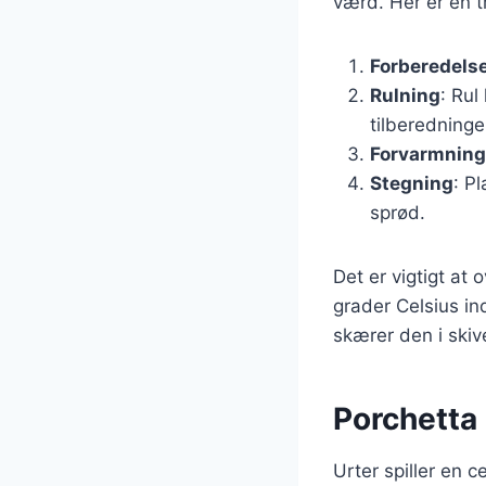
værd. Her er en tr
Forberedelse
Rulning
: Rul
tilberedninge
Forvarmning
Stegning
: P
sprød.
Det er vigtigt at
grader Celsius ind
skærer den i skive
Porchetta
Urter spiller en c