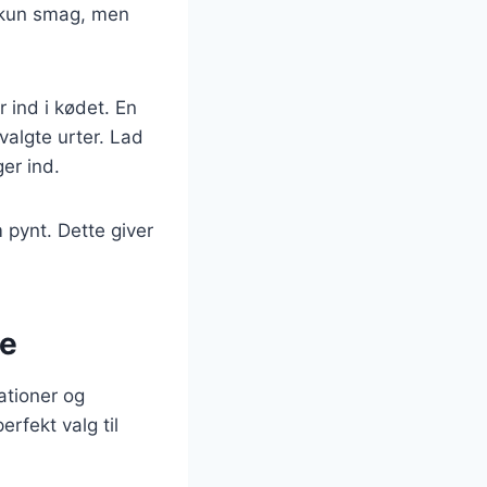
ke kun smag, men
ind i kødet. En
valgte urter. Lad
ger ind.
 pynt. Dette giver
se
mationer og
rfekt valg til