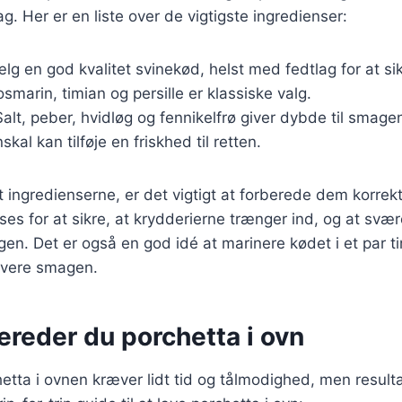
g. Her er en liste over de vigtigste ingredienser:
ælg en god kvalitet svinekød, helst med fedtlag for at si
rosmarin, timian og persille er klassiske valg.
Salt, peber, hvidløg og fennikelfrø giver dybde til smage
nskal kan tilføje en friskhed til retten.
 ingredienserne, er det vigtigt at forberede dem korrek
dses for at sikre, at krydderierne trænger ind, og at svæ
gen. Det er også en god idé at marinere kødet i et par ti
sivere smagen.
ereder du porchetta i ovn
hetta i ovnen kræver lidt tid og tålmodighed, men resulta