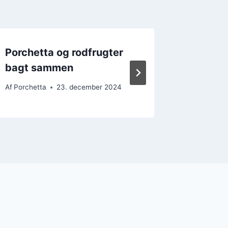
Porchetta og rodfrugter
Porchet
bagt sammen
perfekt
Af
Porchetta
23. december 2024
Af
Porchet