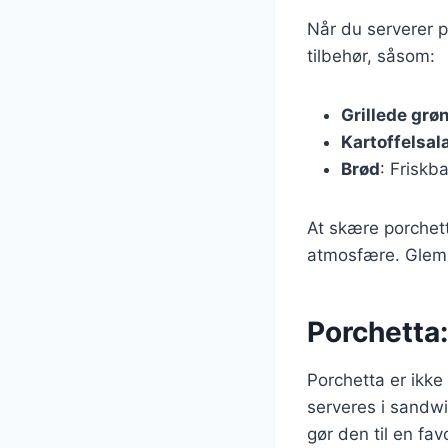
Når du serverer p
tilbehør, såsom:
Grillede grø
Kartoffelsal
Brød
: Friskb
At skære porchett
atmosfære. Glem ik
Porchetta: 
Porchetta er ikke
serveres i sandwi
gør den til en fa