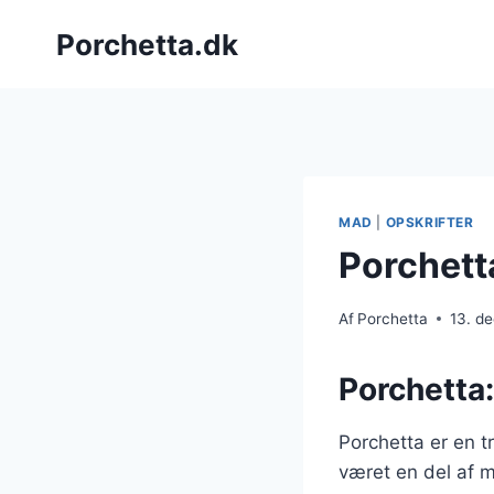
Fortsæt
Porchetta.dk
til
indhold
MAD
|
OPSKRIFTER
Porchetta
Af
Porchetta
13. d
Porchetta:
Porchetta er en t
været en del af m