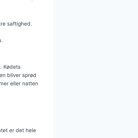
kre saftighed.
n.
t. Kødets
ren bliver sprød
mer eller natten
tet er det hele