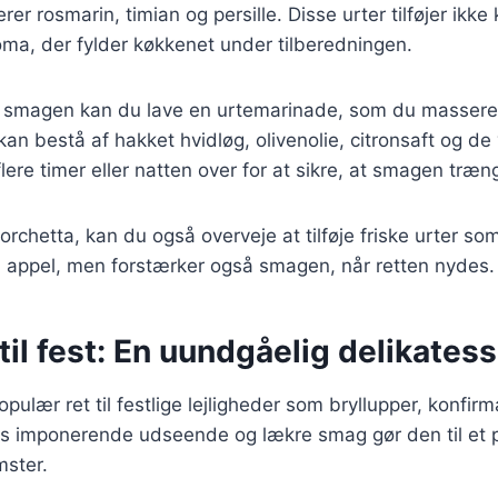
rer rosmarin, timian og persille. Disse urter tilføjer ik
oma, der fylder køkkenet under tilberedningen.
 smagen kan du lave en urtemarinade, som du masserer 
an bestå af hakket hvidløg, olivenolie, citronsaft og de 
lere timer eller natten over for at sikre, at smagen træn
orchetta, kan du også overveje at tilføje friske urter som
l appel, men forstærker også smagen, når retten nydes.
til fest: En uundgåelig delikates
pulær ret til festlige lejligheder som bryllupper, konfir
ns imponerende udseende og lækre smag gør den til et pe
ster.