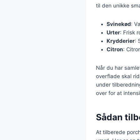
til den unikke sma
Svinekød
: V
Urter
: Frisk 
Krydderier
: 
Citron
: Citro
Når du har samlet
overflade skal ri
under tilberednin
over for at inten
Sådan tilb
At tilberede porc