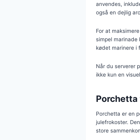
anvendes, inklude
også en dejlig ar
For at maksimere
simpel marinade k
kødet marinere i f
Når du serverer p
ikke kun en visue
Porchetta 
Porchetta er en po
julefrokoster. De
store sammenkom