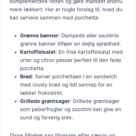
komplementere retten og gøre måltidet endnu
mere lækkert. Her er nogle forslag til, hvad du
kan servere sammen med porchetta:
Grønne bønner
: Dampede eller sautérte
grønne bønner tilføjer en dejlig sprødhed.
Kartoffelsalat
: En frisk kartoffelsalat med
urter og citron passer perfekt til den fede
porchetta.
Brød
: Server porchettaen i en sandwich
med crusty brød og lidt sennep for en
lækker frokostret.
Grillede grøntsager
: Grillede grøntsager
som peberfrugter og zucchini kan give en
sund og farverig side.
Disse tilbehør kan tilpasses efter sæson og