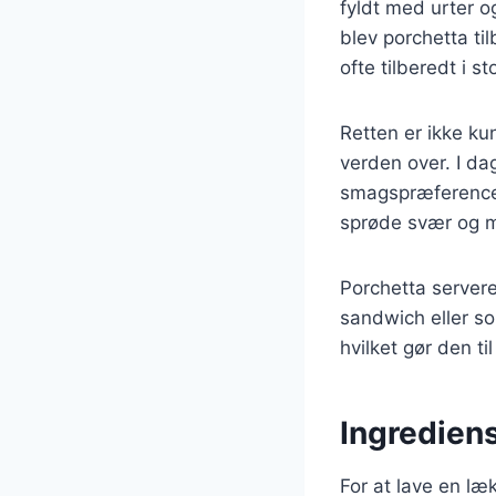
fyldt med urter og
blev porchetta ti
ofte tilberedt i 
Retten er ikke ku
verden over. I da
smagspræferencer 
sprøde svær og m
Porchetta servere
sandwich eller so
hvilket gør den t
Ingrediens
For at lave en læ