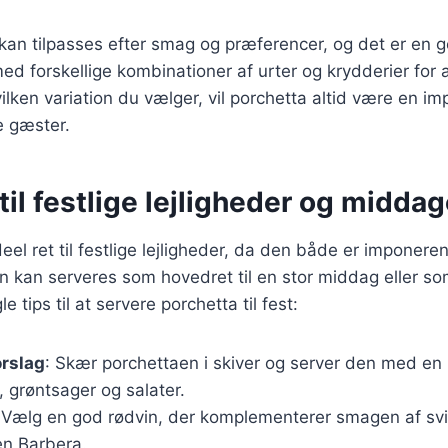
 kan tilpasses efter smag og præferencer, og det er en g
d forskellige kombinationer af urter og krydderier for 
vilken variation du vælger, vil porchetta altid være en i
e gæster.
til festlige lejligheder og midda
deel ret til festlige lejligheder, da den både er imponere
 kan serveres som hovedret til en stor middag eller so
e tips til at servere porchetta til fest:
orslag
: Skær porchettaen i skiver og server den med en 
, grøntsager og salater.
 Vælg en god rødvin, der komplementerer smagen af sv
 en Barbera.