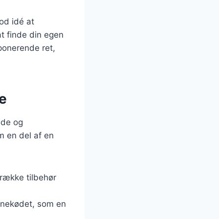
od idé at
at finde din egen
mponerende ret,
ge
nde og
m en del af en
række tilbehør
inekødet, som en