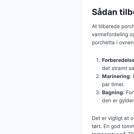
Sådan tilb
At tilberede porc
varmefordeling og 
porchetta i ovnen
Forberedelse
det stramt s
Marinering
:
par timer.
Bagning
: Fo
den er gylde
Det er vigtigt at
tørt. En god tomm