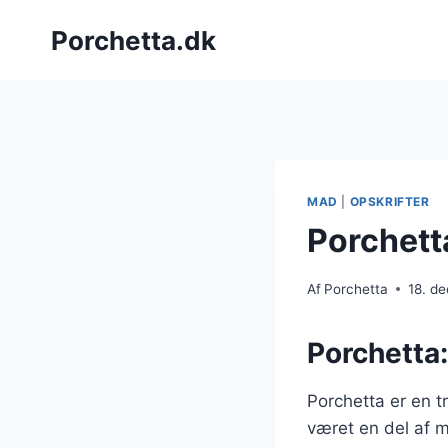
Fortsæt
Porchetta.dk
til
indhold
MAD
|
OPSKRIFTER
Porchetta
Af
Porchetta
18. d
Porchetta:
Porchetta er en t
været en del af m