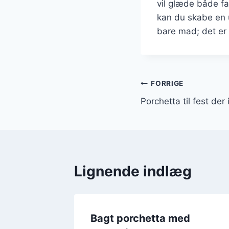
vil glæde både fa
kan du skabe en u
bare mad; det er 
Indlægsnavi
FORRIGE
Porchetta til fest de
Lignende indlæg
nne
Bagt porchetta med