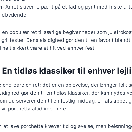
n
: Anret skiverne pænt på et fad og pynt med friske urte
indbydende.
 en populær ret til særlige begivenheder som julefrokost
 grillfester. Dens alsidighed gør den til en favorit blan
 helt sikkert være et hit ved enhver fest.
 En tidløs klassiker til enhver lej
 end bare en ret; det er en oplevelse, der bringer fol
lsidighed gør den til en tidløs klassiker, der kan nydes 
om du serverer den til en festlig middag, en afslappet gr
vil porchetta altid imponere.
 at lave porchetta kræver tid og øvelse, men belønninge