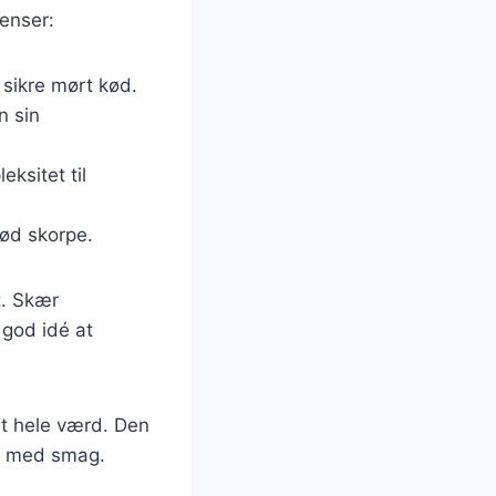
ienser:
t sikre mørt kød.
n sin
eksitet til
rød skorpe.
t. Skær
 god idé at
et hele værd. Den
dt med smag.