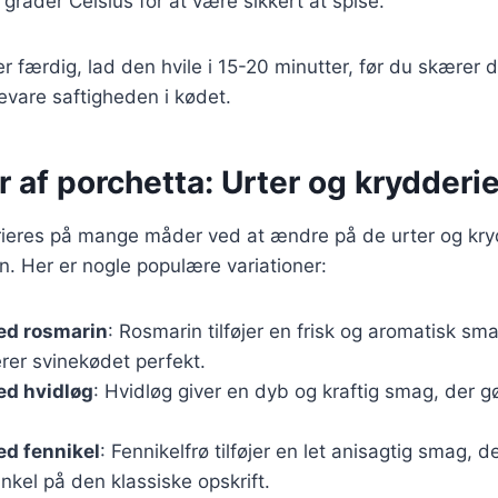
grader Celsius for at være sikkert at spise.
r færdig, lad den hvile i 15-20 minutter, før du skærer d
evare saftigheden i kødet.
r af porchetta: Urter og krydderie
rieres på mange måder ved at ændre på de urter og kryd
en. Her er nogle populære variationer:
ed rosmarin
: Rosmarin tilføjer en frisk og aromatisk sm
er svinekødet perfekt.
ed hvidløg
: Hvidløg giver en dyb og kraftig smag, der g
ed fennikel
: Fennikelfrø tilføjer en let anisagtig smag, d
inkel på den klassiske opskrift.