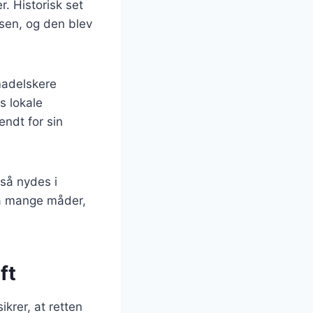
r. Historisk set
isen, og den blev
madelskere
s lokale
ndt for sin
så nydes i
 på mange måder,
ft
krer, at retten