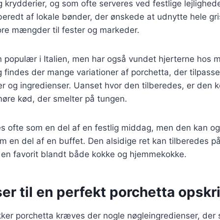
 krydderier, og som ofte serveres ved festlige lejlighede
lberedt af lokale bønder, der ønskede at udnytte hele gr
store mængder til fester og markeder.
n populær i Italien, men har også vundet hjerterne hos 
g findes der mange variationer af porchetta, der tilpasse
og ingredienser. Uanset hvor den tilberedes, er den ke
øre kød, der smelter på tungen.
s ofte som en del af en festlig middag, men den kan og
m en del af en buffet. Den alsidige ret kan tilberedes
il en favorit blandt både kokke og hjemmekokke.
er til en perfekt porchetta opskri
kker porchetta kræves der nogle nøgleingredienser, der si