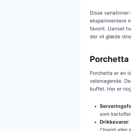
Disse variationer
eksperimentere me
favorit. Uanset h
der vil glæde din
Porchetta 
Porchetta er en i
velsmagende. Den
buffet. Her er nogl
Serveringsf
som kartofler
Drikkevarer
:
Chianti eller