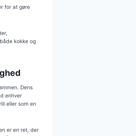
r for at gøre
er,
dt både kokke og
lighed
k sammen. Dens
ved enhver
ill eller som en
n er en ret, der