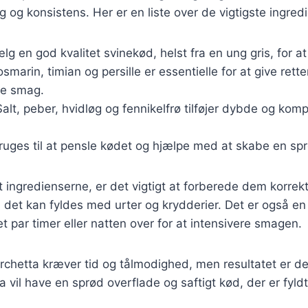
g og konsistens. Her er en liste over de vigtigste ingred
ælg en god kvalitet svinekød, helst fra en ung gris, for a
rosmarin, timian og persille er essentielle for at give rette
ke smag.
Salt, peber, hvidløg og fennikelfrø tilføjer dybde og kompl
Bruges til at pensle kødet og hjælpe med at skabe en sp
 ingredienserne, er det vigtigt at forberede dem korrek
 det kan fyldes med urter og krydderier. Det er også en
et par timer eller natten over for at intensivere smagen.
orchetta kræver tid og tålmodighed, men resultatet er d
a vil have en sprød overflade og saftigt kød, der er fyl