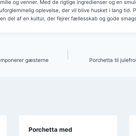
milie og venner. Med de rigtige ingredienser og en smu
forglemmelig oplevelse, der vil blive husket i lang tid. 
en del af en kultur, der fejrer fællesskab og gode smag
gation
r imponerer gæsterne
Porchetta til julefr
Porchetta med