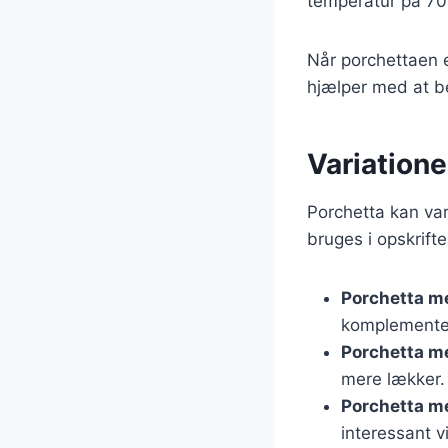
temperatur på 70 
Når porchettaen e
hjælper med at b
Variatione
Porchetta kan va
bruges i opskrift
Porchetta m
komplementer
Porchetta m
mere lækker.
Porchetta m
interessant v