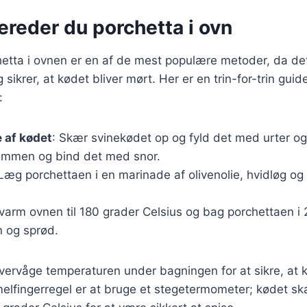
ereder du porchetta i ovn
hetta i ovnen er en af de mest populære metoder, da de
sikrer, at kødet bliver mørt. Her er en trin-for-trin guide 
:
 af kødet
: Skær svinekødet op og fyld det med urter og 
ammen og bind det med snor.
 Læg porchettaen i en marinade af olivenolie, hvidløg og 
rvarm ovnen til 180 grader Celsius og bag porchettaen i 2
n og sprød.
 overvåge temperaturen under bagningen for at sikre, at k
elfingerregel er at bruge et stegetermometer; kødet ska