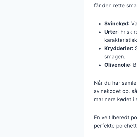
får den rette sma
Svinekød
: V
Urter
: Frisk 
karakteristis
Krydderier
: 
smagen.
Olivenolie
: 
Når du har samlet
svinekødet op, så
marinere kødet i 
En veltilberedt p
perfekte porchett