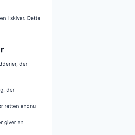
en i skiver. Dette
r
derier, der
ag, der
ør retten endnu
er giver en