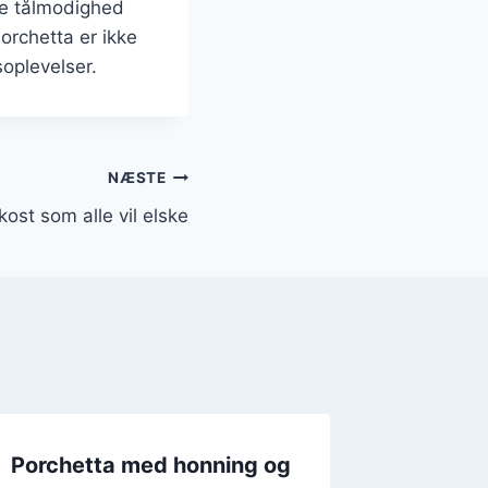
le tålmodighed
Porchetta er ikke
soplevelser.
NÆSTE
okost som alle vil elske
Porchetta med honning og
Porchet