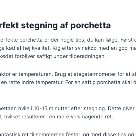
erfekt stegning af porchetta
erfekte porchetta er der nogle tips, du kan følge. Først
lge kød af høj kvalitet. Kig efter svinekød med en god m
t kødet forbliver saftigt under tilberedningen.
aktor er temperaturen. Brug et stegetermometer for at si
en rette indre temperatur. For en saftig porchetta skal
ettaen hvile i 10-15 minutter efter stegning. Dette giver s
t, hvilket resulterer i en mere velsmagende ret.
antastisk ret til sommerens fester, og med disse tips og 