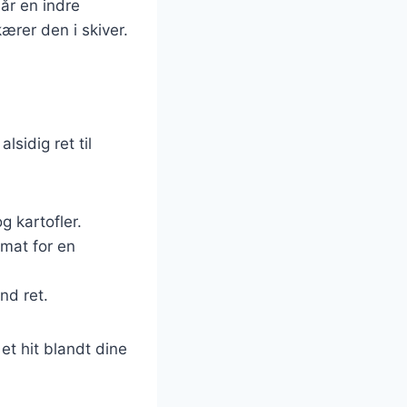
når en indre
ærer den i skiver.
lsidig ret til
g kartofler.
omat for en
nd ret.
et hit blandt dine