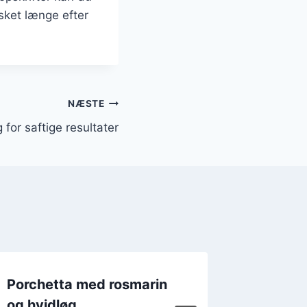
sket længe efter
NÆSTE
 for saftige resultater
Porchetta med rosmarin
Porchet
og hvidløg
perfek