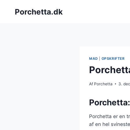
Fortsæt
Porchetta.dk
til
indhold
MAD
|
OPSKRIFTER
Porchetta
Af
Porchetta
3. de
Porchetta: 
Porchetta er en t
af en hel svineste