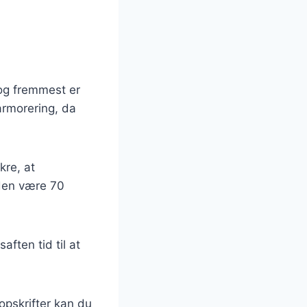
 og fremmest er
armorering, da
kre, at
 den være 70
aften tid til at
opskrifter kan du