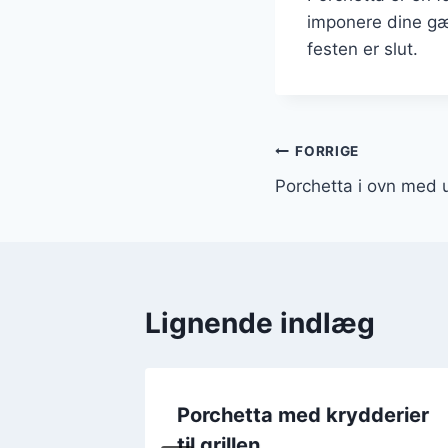
imponere dine gæs
festen er slut.
Indlægsnavi
FORRIGE
Porchetta i ovn med u
Lignende indlæg
Porchetta med krydderier
til grillen