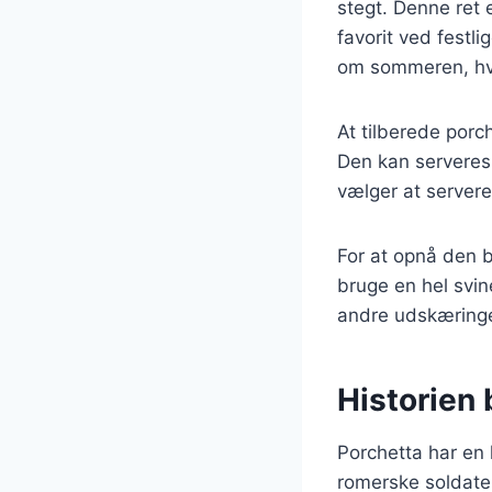
stegt. Denne ret e
favorit ved festli
om sommeren, hvor
At tilberede porc
Den kan serveres 
vælger at servere
For at opnå den b
bruge en hel svin
andre udskæringer
Historien 
Porchetta har en l
romerske soldate