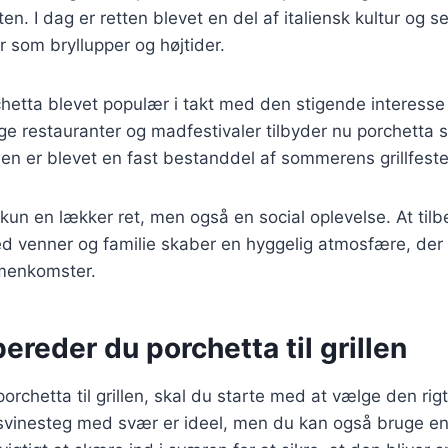
n. I dag er retten blevet en del af italiensk kultur og s
er som bryllupper og højtider.
hetta blevet populær i takt med den stigende interesse f
e restauranter og madfestivaler tilbyder nu porchetta 
n er blevet en fast bestanddel af sommerens grillfeste
 kun en lækker ret, men også en social oplevelse. At til
d venner og familie skaber en hyggelig atmosfære, der e
enkomster.
ereder du porchetta til grillen
porchetta til grillen, skal du starte med at vælge den ri
 svinesteg med svær er ideel, men du kan også bruge 