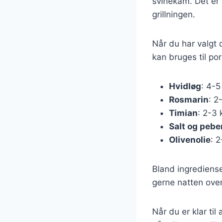
svinekam. Det er 
grillningen.
Når du har valgt 
kan bruges til po
Hvidløg
: 4-5
Rosmarin
: 2
Timian
: 2-3 
Salt og pebe
Olivenolie
: 
Bland ingrediense
gerne natten over
Når du er klar til