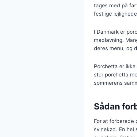
tages med på farte
festlige lejlighed
I Danmark er porc
madlavning. Mang
deres menu, og de
Porchetta er ikke
stor porchetta me
sommerens samm
Sådan forb
For at forberede 
svinekød. En hel