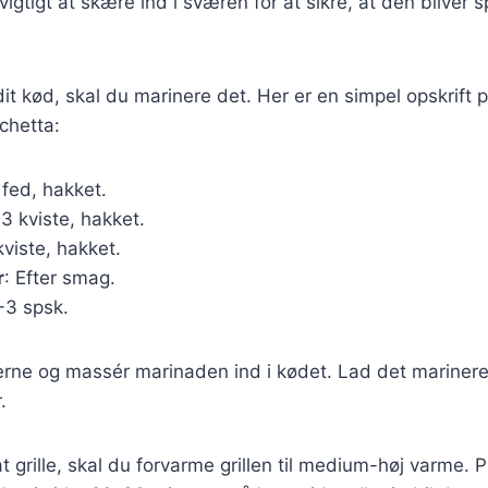
vigtigt at skære ind i sværen for at sikre, at den bliver 
dit kød, skal du marinere det. Her er en simpel opskrift
rchetta:
 fed, hakket.
-3 kviste, hakket.
kviste, hakket.
r
: Efter smag.
2-3 spsk.
rne og massér marinaden ind i kødet. Lad det marinere 
.
 at grille, skal du forvarme grillen til medium-høj varme.