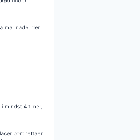
sprød under
 på marinade, der
i mindst 4 timer,
 Placer porchettaen