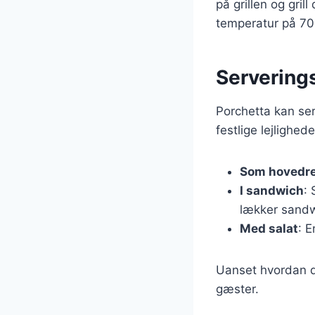
på grillen og gril
temperatur på 70 
Serverings
Porchetta kan serv
festlige lejlighe
Som hovedr
I sandwich
:
lækker sandw
Med salat
: E
Uanset hvordan du
gæster.