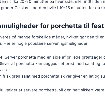
l den i cirka 20-30 minutter på hver side, eller indtil den 
grader Celsius. Lad den hvile i 10-15 minutter, før du sk
muligheder for porchetta til fest
eres på mange forskellige måder, hvilket gør den til en a
der. Her er nogle populære serveringsmuligheder:
et
: Server porchetta med en side af grillede grøntsager o
 Skiver af porchetta kan lægges i et brød med salat og t
ich.
n frisk grøn salat med porchetta skiver giver en let og su
 vælger at servere porchetta, vil den helt sikkert være 