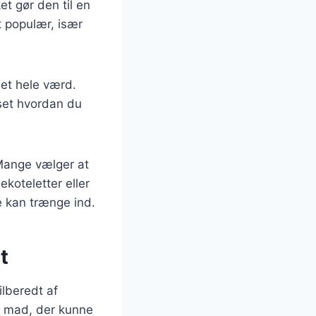
et gør den til en
et populær, især
det hele værd.
set hvordan du
 Mange vælger at
koteletter eller
e kan trænge ind.
t
ilberedt af
e mad, der kunne