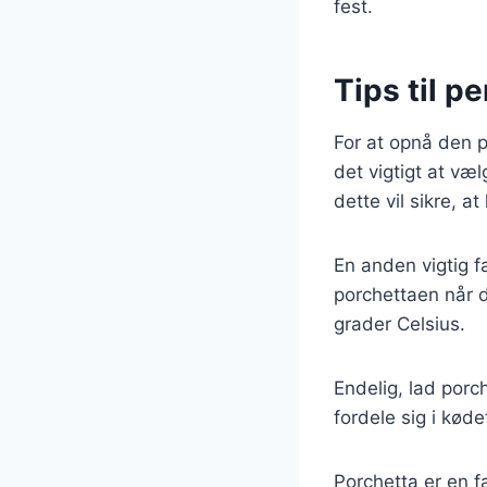
fest.
Tips til p
For at opnå den p
det vigtigt at væ
dette vil sikre, a
En anden vigtig f
porchettaen når d
grader Celsius.
Endelig, lad porch
fordele sig i køde
Porchetta er en f