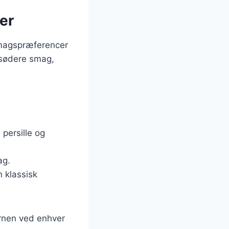
der
 smagspræferencer
n sødere smag,
 persille og
ag.
n klassisk
ernen ved enhver