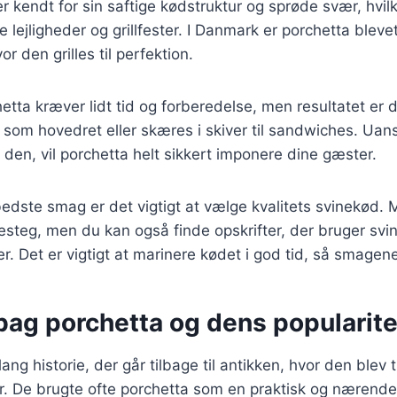
r kendt for sin saftige kødstruktur og sprøde svær, hvilk
ge lejligheder og grillfester. I Danmark er porchetta blev
 den grilles til perfektion.
hetta kræver lidt tid og forberedelse, men resultatet er 
som hovedret eller skæres i skiver til sandwiches. Uan
 den, vil porchetta helt sikkert imponere dine gæster.
edste smag er det vigtigt at vælge kvalitets svinekød.
esteg, men du kan også finde opskrifter, der bruger svine
. Det er vigtigt at marinere kødet i god tid, så smagen
bag porchetta og dens popularite
ang historie, der går tilbage til antikken, hvor den blev t
r. De brugte ofte porchetta som en praktisk og nærend