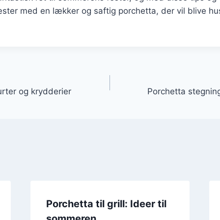
ter med en lækker og saftig porchetta, der vil blive hu
gation
rter og krydderier
Porchetta stegning
Porchetta til grill: Ideer til
sommeren