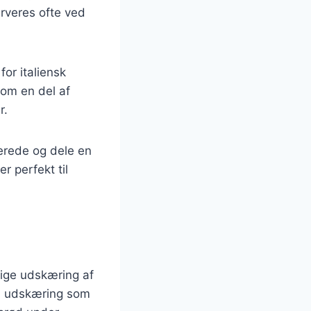
erveres ofte ved
or italiensk
som en del af
r.
berede og dele en
r perfekt til
gtige udskæring af
en udskæring som