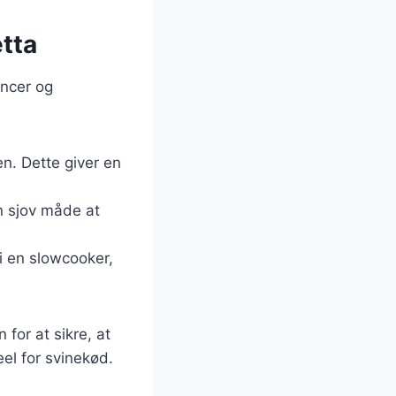
etta
encer og
en. Dette giver en
en sjov måde at
i en slowcooker,
for at sikre, at
eel for svinekød.