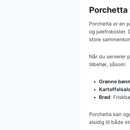
Porchetta t
Porchetta er en po
og julefrokoster.
store sammenkom
Når du serverer p
tilbehør, såsom:
Grønne bønn
Kartoffelsal
Brød
: Friskb
Porchetta kan ogs
alsidig til både s