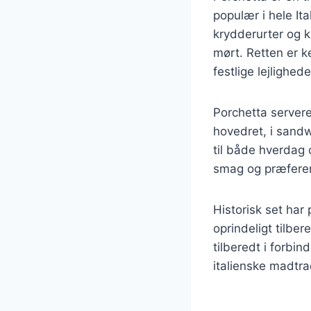
populær i hele It
krydderurter og kr
mørt. Retten er ke
festlige lejlighe
Porchetta server
hovedret, i sandw
til både hverdag o
smag og præfere
Historisk set har 
oprindeligt tilbe
tilberedt i forbin
italienske madtra