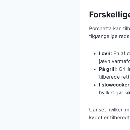
Forskellig
Porchetta kan til
tilgængelige red
I ovn
: En af 
jævn varmefor
På grill
: Gril
tilberede rett
I slowcooker
hvilket gør k
Uanset hvilken me
kødet er tilbered