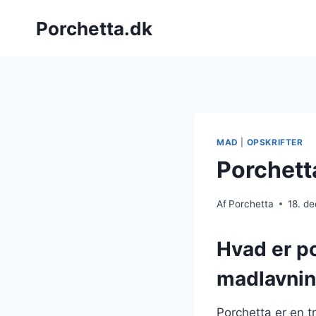
Fortsæt
Porchetta.dk
til
indhold
MAD
|
OPSKRIFTER
Porchetta
Af
Porchetta
18. d
Hvad er po
madlavni
Porchetta er en t