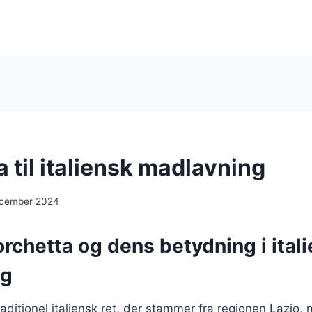
 til italiensk madlavning
ecember 2024
rchetta og dens betydning i ital
ng
raditionel italiensk ret, der stammer fra regionen Lazio