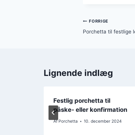
Indlægsnavi
FORRIGE
Porchetta til festlige 
Lignende indlæg
sager
Festlig porchetta til
påske- eller konfirmation
 2024
Af
Porchetta
10. december 2024