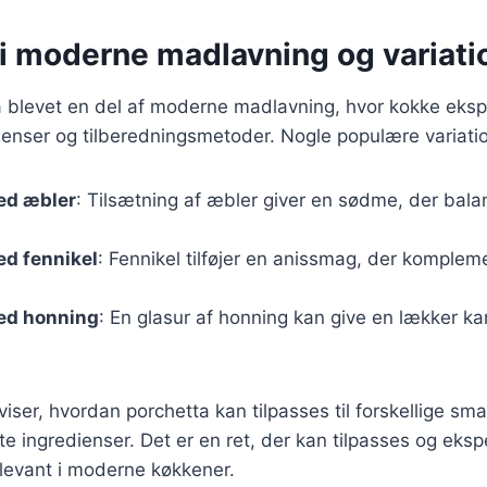
 i moderne madlavning og variati
ta blevet en del af moderne madlavning, hvor kokke eks
dienser og tilberedningsmetoder. Nogle populære variatio
ed æbler
: Tilsætning af æbler giver en sødme, der bala
ed fennikel
: Fennikel tilføjer en anissmag, der komplem
ed honning
: En glasur af honning kan give en lækker ka
 viser, hvordan porchetta kan tilpasses til forskellige s
 ingredienser. Det er en ret, der kan tilpasses og eks
elevant i moderne køkkener.