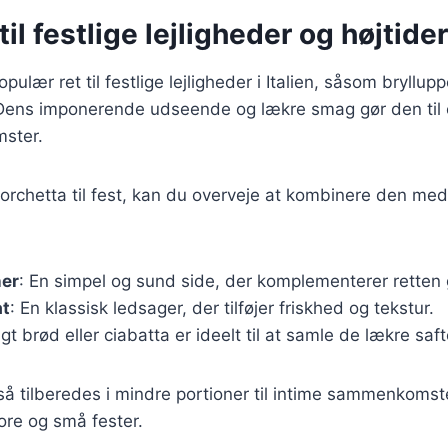
il festlige lejligheder og højtider
pulær ret til festlige lejligheder i Italien, såsom bryllup
 Dens imponerende udseende og lækre smag gør den til et
ster.
orchetta til fest, kan du overveje at kombinere den med 
er
: En simpel og sund side, der komplementerer retten 
at
: En klassisk ledsager, der tilføjer friskhed og tekstur.
agt brød eller ciabatta er ideelt til at samle de lækre saft
å tilberedes i mindre portioner til intime sammenkomste
tore og små fester.