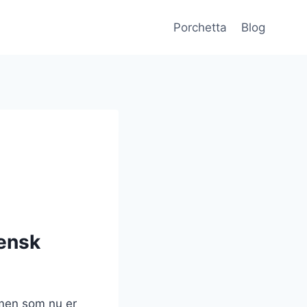
Porchetta
Blog
iensk
, men som nu er