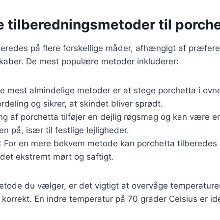
e tilberedningsmetoder til porch
beredes på flere forskellige måder, afhængigt af præfer
skaber. De mest populære metoder inkluderer:
de mest almindelige metoder er at stege porchetta i ovn
deling og sikrer, at skindet bliver sprødt.
ling af porchetta tilføjer en dejlig røgsmag og kan være 
en på, især til festlige lejligheder.
: For en mere bekvem metode kan porchetta tilberedes 
ødet ekstremt mørt og saftigt.
tode du vælger, er det vigtigt at overvåge temperaturen 
t korrekt. En indre temperatur på 70 grader Celsius er id