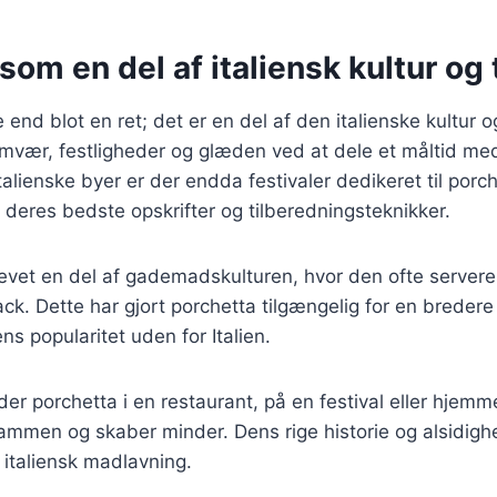
som en del af italiensk kultur og 
end blot en ret; det er en del af den italienske kultur o
mvær, festligheder og glæden ved at dele et måltid med
alienske byer er der endda festivaler dedikeret til porch
 deres bedste opskrifter og tilberedningsteknikker.
evet en del af gademadskulturen, hvor den ofte serveres
ck. Dette har gjort porchetta tilgængelig for en bredere
ens popularitet uden for Italien.
r porchetta i en restaurant, på en festival eller hjemme
sammen og skaber minder. Dens rige historie og alsidighe
 italiensk madlavning.