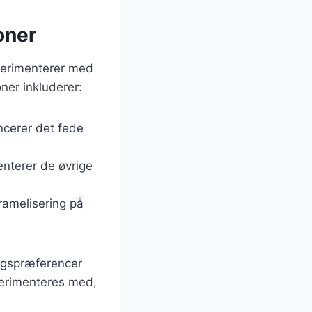
oner
perimenterer med
ner inkluderer:
ncerer det fede
enterer de øvrige
ramelisering på
magspræferencer
perimenteres med,