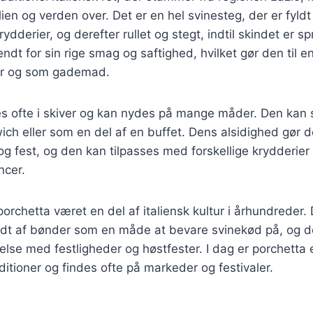
alien og verden over. Det er en hel svinesteg, der er fyld
ydderier, og derefter rullet og stegt, indtil skindet er s
ndt for sin rige smag og saftighed, hvilket gør den til en
der og som gademad.
es ofte i skiver og kan nydes på mange måder. Den kan
ich eller som en del af en buffet. Dens alsidighed gør den
g fest, og den kan tilpasses med forskellige krydderier o
ncer.
porchetta været en del af italiensk kultur i århundreder.
redt af bønder som en måde at bevare svinekød på, og d
delse med festligheder og høstfester. I dag er porchetta e
ditioner og findes ofte på markeder og festivaler.