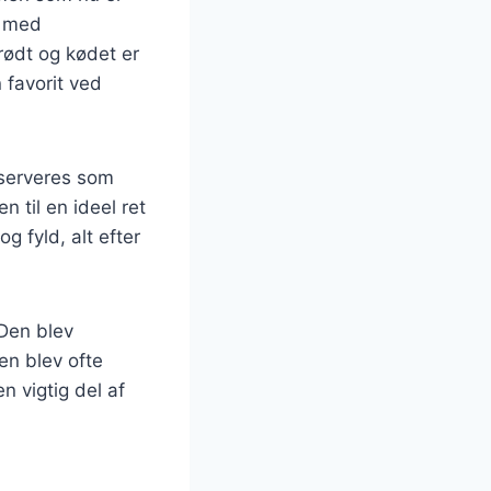
t med
prødt og kødet er
 favorit ved
 serveres som
 til en ideel ret
g fyld, alt efter
 Den blev
en blev ofte
n vigtig del af