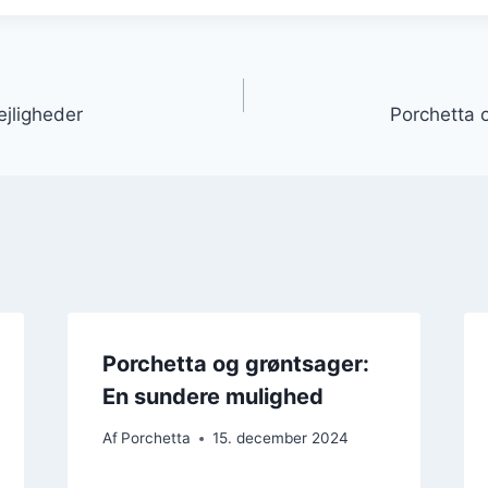
gation
lejligheder
Porchetta o
Porchetta og grøntsager:
En sundere mulighed
Af
Porchetta
15. december 2024