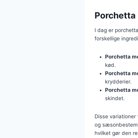
Porchetta
I dag er porchet
forskellige ingre
Porchetta m
kød.
Porchetta m
krydderier.
Porchetta m
skindet.
Disse variationer
og sæsonbestemte
hvilket gør den r