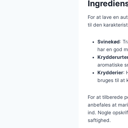
Ingrediens
For at lave en au
til den karakteri
Svinekød
: T
har en god m
Krydderurte
aromatiske 
Krydderier
: 
bruges til at
For at tilberede p
anbefales at mari
ind. Nogle opskrif
saftighed.