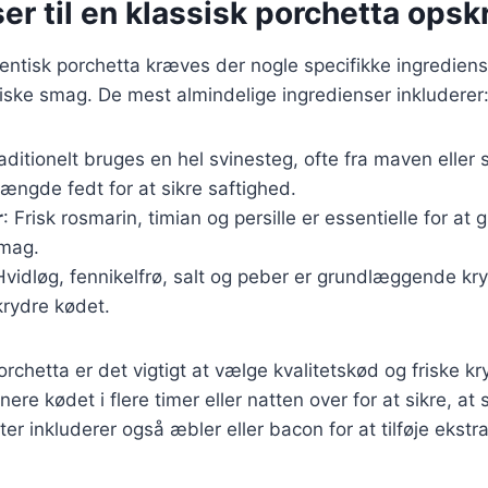
er til en klassisk porchetta opskr
tentisk porchetta kræves der nogle specifikke ingrediens
stiske smag. De mest almindelige ingredienser inkluderer
raditionelt bruges en hel svinesteg, ofte fra maven eller
ængde fedt for at sikre saftighed.
r
: Frisk rosmarin, timian og persille er essentielle for at 
smag.
Hvidløg, fennikelfrø, salt og peber er grundlæggende kry
 krydre kødet.
orchetta er det vigtigt at vælge kvalitetskød og friske k
nere kødet i flere timer eller natten over for at sikre, 
ter inkluderer også æbler eller bacon for at tilføje ekst