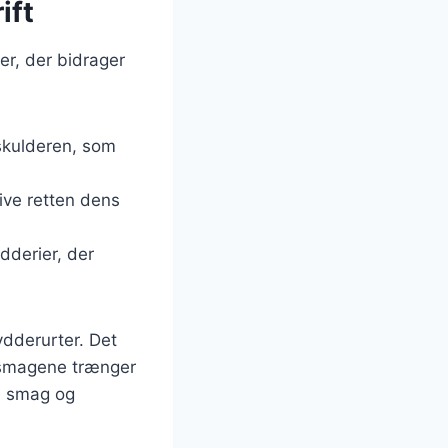
ift
er, der bidrager
:
 skulderen, som
give retten dens
dderier, der
rydderurter. Det
at smagene trænger
ra smag og