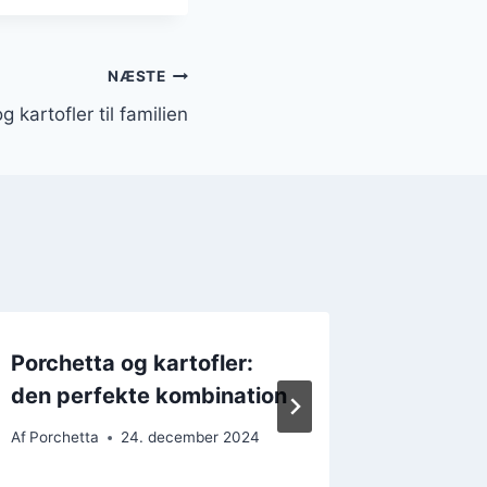
NÆSTE
g kartofler til familien
Porchetta og kartofler:
Italien
den perfekte kombination
og baco
Af
Porchetta
24. december 2024
Af
Porchet